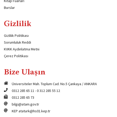
Kitap Fuarları
Burslar
Gizlilik
Gizlilik Politikası
Sorumluluk Reddi
KVKK Aydınlatma Metni
Çerez Politikası
Bize Ulaşın
Üniversiteler Mah. Toplum Cad. No.5 Çankaya / ANKARA
0312 285 65 11
-
0 312 285 55 12
0312 285 65 73
bilgi@atam.gov.tr
KEP
ataturk@hs01.kep.tr