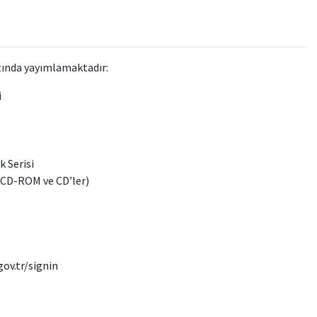
ltında yayımlamaktadır:
i
k Serisi
( CD-ROM ve CD’ler)
gov.tr/signin