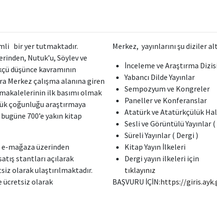
mli bir yer tutmaktadır.
Merkez, yayınlarını şu diziler a
erinden, Nutuk’u, Söylev ve
İnceleme ve Araştırma Dizis
rkçü düşünce kavramının
Yabancı Dilde Yayınlar
onra Merkez çalışma alanına giren
Sempozyum ve Kongreler
 makalelerinin ilk basımı olmak
Paneller ve Konferanslar
yük çoğunluğu araştırmaya
Atatürk ve Atatürkçülük Hal
bugüne 700’e yakın kitap
Sesli ve Görüntülü Yayınlar 
Süreli Yayınlar ( Dergi )
ve e-mağaza üzerinden
Kitap Yayın İlkeleri
satış stantları açılarak
Dergi yayın ilkeleri için
siz olarak ulaştırılmaktadır.
tıklayınız
e ücretsiz olarak
BAŞVURU İÇİN:
https://giris.ayk.