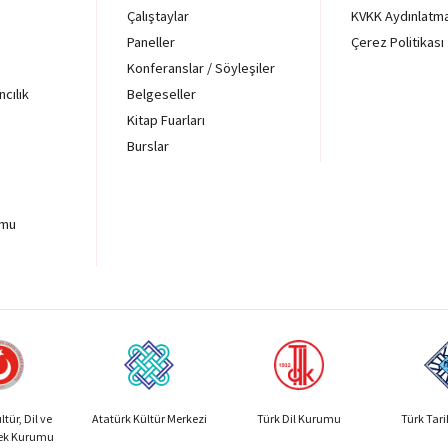
Çalıştaylar
KVKK Aydınlatm
Paneller
Çerez Politikası
Konferanslar / Söyleşiler
ncılık
Belgeseller
Kitap Fuarları
Burslar
rmu
tür, Dil ve
Atatürk Kültür Merkezi
Türk Dil Kurumu
Türk Tar
sek Kurumu