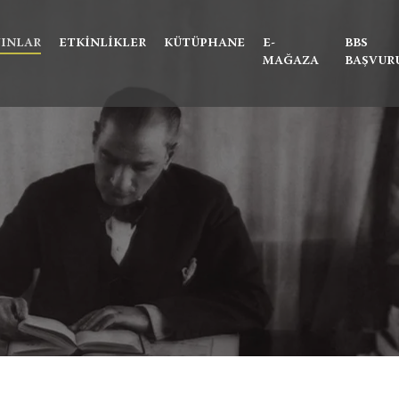
Ne aramıştınız?
YINLAR
ETKINLIKLER
KÜTÜPHANE
E-
BBS
MAĞAZA
BAŞVUR