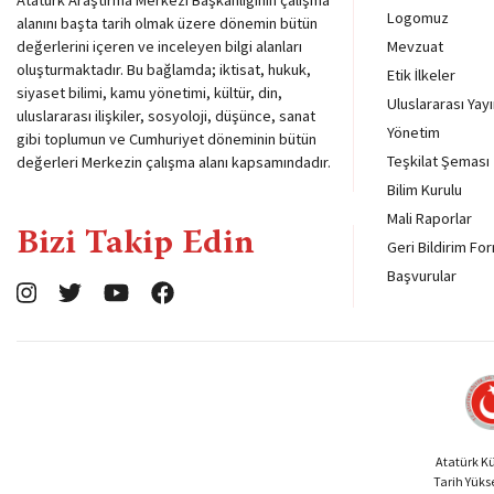
Atatürk Araştırma Merkezi Başkanlığının çalışma
Logomuz
alanını başta tarih olmak üzere dönemin bütün
değerlerini içeren ve inceleyen bilgi alanları
Mevzuat
oluşturmaktadır. Bu bağlamda; iktisat, hukuk,
Etik İlkeler
siyaset bilimi, kamu yönetimi, kültür, din,
Uluslararası Yayı
uluslararası ilişkiler, sosyoloji, düşünce, sanat
Yönetim
gibi toplumun ve Cumhuriyet döneminin bütün
Teşkilat Şeması
değerleri Merkezin çalışma alanı kapsamındadır.
Bilim Kurulu
Mali Raporlar
Bizi Takip Edin
Geri Bildirim Fo
Başvurular
Atatürk Kül
Tarih Yük