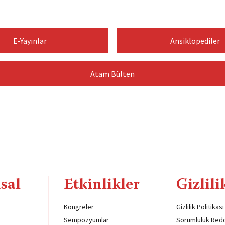
E-Yayınlar
Ansiklopediler
Atam Bülten
sal
Etkinlikler
Gizlili
Kongreler
Gizlilik Politikası
Sempozyumlar
Sorumluluk Red