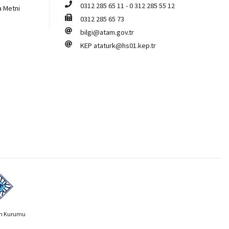
0312 285 65 11
-
0 312 285 55 12
a Metni
0312 285 65 73
bilgi@atam.gov.tr
KEP
ataturk@hs01.kep.tr
ih Kurumu