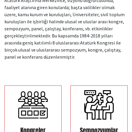
Atatürk Araştırma Merkezince, vizyonu doğrultusunda,
faaliyet alanına giren konularda; başta valilikler olmak
Kamu Hizmet Standartları
Bilanço
Sergiler
üzere, kamu kurum ve kuruluşları, Üniversiteler, sivil toplum
kuruluşları ile işbirliği halinde ulusal ve uluslar arası kongre,
Hizmet Envanteri
Projeler
sempozyum, panel, çalıştay, konferans, vb. etkinlikler
gerçekleştirilmektedir. Bu kapsamda 1984-2018 yılları
Uluslararası Yayıncılık
arasında geniş katılımlı 8 uluslararası Atatürk Kongresi ile
birçok ulusal ve uluslararası sempozyum, kongre, çalıştay,
Ödüller
panel ve konferans düzenlenmiştir.
Başvurular
Kongreler
Sempozyumlar