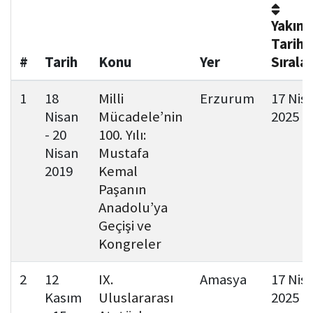
Yakın/
Kamu Hizmet Standartları
Bilanço
Sergiler
Tarihli
Sırala
Hizmet Envanteri
Projeler
#
Tarih
Konu
Yer
Uluslararası Yayıncılık
1
18
Milli
Erzurum
17 Nis
Nisan
Mücadele’nin
2025
Ödüller
- 20
100. Yılı:
Nisan
Mustafa
Başvurular
2019
Kemal
Paşanın
Anadolu’ya
Geçişi ve
Kongreler
2
12
IX.
Amasya
17 Nis
Kasım
Uluslararası
2025