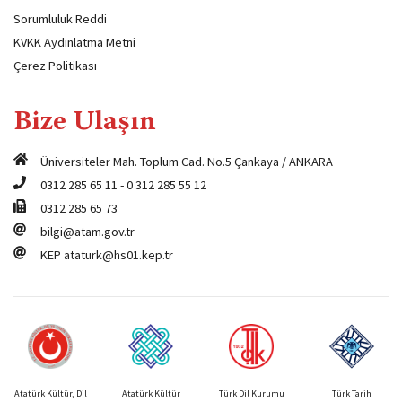
Sorumluluk Reddi
KVKK Aydınlatma Metni
Çerez Politikası
Bize Ulaşın
Üniversiteler Mah. Toplum Cad. No.5 Çankaya / ANKARA
0312 285 65 11
-
0 312 285 55 12
0312 285 65 73
bilgi@atam.gov.tr
KEP
ataturk@hs01.kep.tr
Atatürk Kültür, Dil
Atatürk Kültür
Türk Dil Kurumu
Türk Tarih