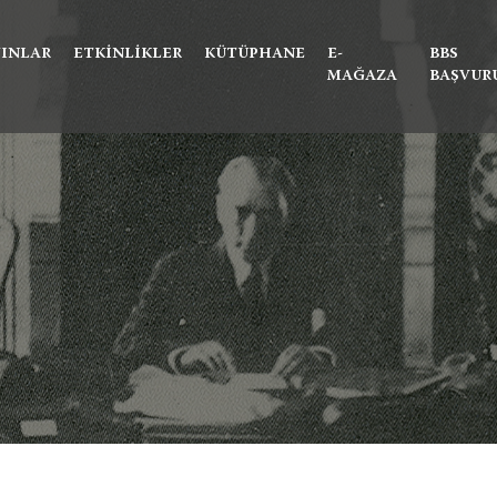
Ne aramıştınız?
YINLAR
ETKINLIKLER
KÜTÜPHANE
E-
BBS
MAĞAZA
BAŞVUR