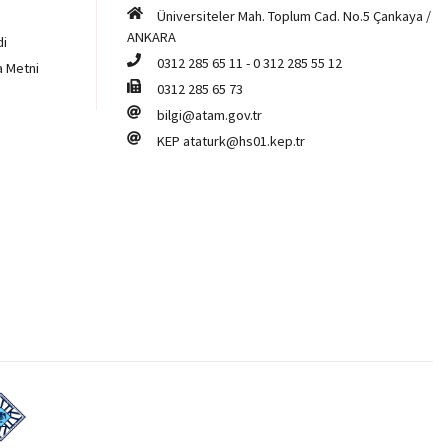
Üniversiteler Mah. Toplum Cad. No.5 Çankaya /
ANKARA
di
0312 285 65 11
-
0 312 285 55 12
a Metni
0312 285 65 73
bilgi@atam.gov.tr
KEP
ataturk@hs01.kep.tr