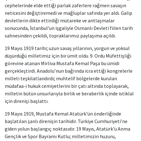
cephelerinde elde ettiği parlak zaferlere rağmen savaşın
neticesini değiştiremedi ve mağluplar safında yer aldı. Galip
devletlerin dikte ettirdiği mütareke ve antlaşmalar
sonucunda, İstanbul’un işgaliyle Osmanlı Devleti fiilen tarih
sahnesinden çekildi, topraklarımız paylaşıma açıldı.
19 Mayıs 1919 tarihi; uzun savaş yıllarının, yorgun ve yoksul
düşürdüğü milletimiz için bir ümit oldu. 9. Ordu Müfettişliği
görevine atanan Mirliva Mustafa Kemal Paşa bu ümidi
gerçekleştirdi. Anadolu’nun bağrında icra ettiği kongrelerle
milleti teşkilatlandırdı; muhtelif bölgelerde kurulan
müdafaa-i hukuk cemiyetlerini bir çatı altında toplayarak,
milletin bütün unsurlarıyla birlik ve beraberlik içinde istiklal
için direnişi başlattı.
19 Mayıs 1919, Mustafa Kemal Atatürk’ün önderliğinde
başlatılan şanlı direnişin tarihidir. Türkiye Cumhuriyeti’ne
giden yolun başlangıç noktasıdır. 19 Mayıs, Atatürk’ü Anma
Gençlik ve Spor Bayramı Kutlu; milletimizin huzuru,