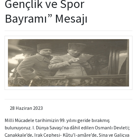
Gençlik ve Spor
Kamu Hizmet Standartları
Bilanço
Sergiler
Bayramı” Mesajı
Hizmet Envanteri
Projeler
Uluslararası Yayıncılık
Ödüller
Başvurular
28 Haziran 2023
Milli Mücadele tarihimizin 99. yılını geride bırakmış
bulunuyoruz. I. Dünya Savaşı’na dȃhil edilen Osmanlı Devleti;
Çanakkale’de, Irak Cephesi- Kȗtu’l-amȃre’de, Sina ve Galiçya