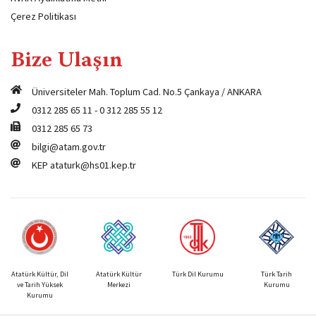
Çerez Politikası
Bize Ulaşın
Üniversiteler Mah. Toplum Cad. No.5 Çankaya / ANKARA
0312 285 65 11
-
0 312 285 55 12
0312 285 65 73
bilgi@atam.gov.tr
KEP
ataturk@hs01.kep.tr
Atatürk Kültür, Dil
Atatürk Kültür
Türk Dil Kurumu
Türk Tarih
ve Tarih Yüksek
Merkezi
Kurumu
Kurumu