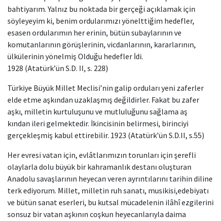
bahtiyarım. Yalnız bu noktada bir gerçeği açıklamak için
söyleyeyim ki, benim ordularımızı yönelttiğim hedefler,
esasen ordularımın her erinin, bütün subaylarının ve
komutanlarının görüşlerinin, vicdanlarının, kararlarının,
ülkülerinin yönelmiş Olduğu hedefler İdi.
1928 (Atatürk’ün S.D. II, s. 228)
Türkiye Büyük Millet Meclisi’nin galip orduları yeni zaferler
elde etme aşkından uzaklaşmış değildirler. Fakat bu zafer
aşkı, milletin kurtuluşunu ve mutluluğunu sağlama aş
kından ileri gelmektedir. İkincisinin belirmesi, birinciyi
gerçekleşmiş kabul ettirebilir. 1923 (Atatürk’ün S.D.II, s.55)
Her evresi vatan için, evlâtlarımızın torunları için şerefli
olaylarla dolu büyük bir kahramanlık destanı oluşturan
Anadolu savaşlarının heyecan veren ayrıntılarını tarihin diline
terk ediyorum. Millet, milletin ruh sanatı, musikisi,edebiyatı
ve bütün sanat eserleri, bu kutsal mücadelenin ilâhî ezgilerini
sonsuz bir vatan aşkının coşkun heyecanlarıyla daima