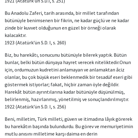
1921 (Atatürk’ün S.D.I, s. 251)
Bu Anadolu Zaferi, tarih arasında, bir millet tarafından
bütünüyle benimsenen bir fikrin, ne kadar güçlü ve ne kadar
zinde bir kuvvet olduğunun en güzel bir örneği olarak
kalacaktır.
1923 (Atatürk’ün S.D. I, s. 260)
Biz, bu harekâtı, sonucunu bütünüyle bilerek yaptık. Bütün
bunlar, belki bütün dünyaya hayret verecek niteliktedir.Onun
için, ordumuzun kudretini anlamayan ve anlamaktan âciz
olanlar, bu çok büyük eseri beklenmedik bir tesadüf eseri gibi
göstermek istiyorlar; fakat, hiçbir zaman öyle değildir.
Harekât bütün ayrıntılarına kadar bütünüyle düşünülmüş,
belirlenmiş, hazırlanmış, yönetilmiş ve sonuçlandırılmıştır.
1922 (Atatürk’ün S.D. I, s. 256)
Beni, milletim, Türk milleti, güven ve itimadına lâyık görerek
bu harekâtın başında bulundurdu. Bu görev ve memuriyetimin
mutlu anısını milletime karşı daima en derin