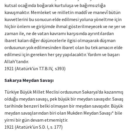
kutsal ocağında boğarak kurtuluşa ve bağımsızlığa
kavuşmaktır. Memleket ve milletin maddî ve manevî bütün
kuvvetlerini bu sonucun elde edilmesi yoluna yöneltme için
hiçbir önlem ve girişimde ihmal gösterilmeyecek ve ne yer ve
zaman ile, ne de vatan kavramı karşısında ayrıntılardan
ibaret kalan diğer düşüncelerle ilgisi olmayarak düşman
ordusunun yok edilmesinden ibaret olan bu tek amacın elde
edilmesi için gereken her şey yapılacaktır. Yardım ve başarı
Allah’tandır.
1921 (Atatürk’ün T.T.B.IV, s393)
Sakarya Meydan Savaşı
Türkiye Büyük Millet Meclisi ordusunun Sakarya’da kazanmış
olduğu meydan savaşı, pek büyük bir meydan savaşıdır. Savaş
tarihinde benzeri belki olmayan bir meydan savaşıdır. Büyük
meydan savaşlarından biri olan Mukden Meydan Savaşı* bile
yirmi bir gün devam etmemiştir.
1921 (Atatürk’ün S.D. I, s. 177)