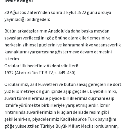
İzmir’e doğru
30 Ağustos Zaferi’nden sonra 1 Eylül 1922 günü orduya
yayınladığı bildirgeden:
Bütün arkadaşlarımın Anadolu’da daha başka meydan
savaşları verileceğini göz önüne alarak ilerlemesini ve
herkesin zihinsel güçlerini ve kahramanlık ve vatanseverlik
kaynaklarını yarışırcasına göstermeye devam etmesini
isterim.
Ordular! İlk hedefiniz Akdenizdir. İleri!
1922 (Atatürk’ün T.T.B. IV, s. 449-450)
Ordularımız, asıl kuvvetleri ve bütün savaş gereçleri ile dört
yüz kilometreyi on gün içinde aşıp geçtiler. Diyebilirim ki,
süvari tümenlerimizle piyade birliklerimiz düşmanı ezip
İzmir’e yürümekte birbirleriyle yarış etmişlerdir. İzmir
rıhtımında süvarilerimizin kılıçları denizde resim gibi
şekillenirken, piyadelerimiz Kadifekale’de Türk bayrağını
göğe yükselttiler. Türkiye Büyük Millet Meclisi ordularının,