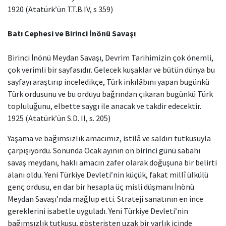
1920 (Atatürk’ün T.T.B.IV, s 359)
Batı Cephesi ve Birinci İnönü Savaşı
Birinci İnönü Meydan Savaşı, Devrim Tarihimizin çok önemli,
çok verimli bir sayfasıdır. Gelecek kuşaklar ve bütün dünya bu
sayfayı araştırıp inceledikçe, Türk inkılâbını yapan bugünkü
Türk ordusunu ve bu orduyu bağrından çıkaran bugünkü Türk
topluluğunu, elbette saygı ile anacak ve takdir edecektir.
1925 (Atatürk’ün S.D. II, s. 205)
Yaşama ve bağımsızlık amacımız, istilâ ve saldırı tutkusuyla
çarpışıyordu. Sonunda Ocak ayının on birinci günü sabahı
savaş meydanı, haklı amacın zafer olarak doğuşuna bir belirti
alanı oldu. Yeni Türkiye Devleti’nin küçük, fakat millî ülkülü
genç ordusu, en dar bir hesapla üç misli düşmanı İnönü
Meydan Savaşı’nda mağlup etti. Strateji sanatının en ince
gereklerini isabetle uyguladı. Yeni Türkiye Devleti’nin
bağımsızlık tutkusu, gösterişten uzak bir varlık içinde