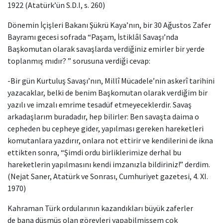
1922 (Atatürk’ün S.D.I, s. 260)
Dönemin İçişleri Bakanı Şükrü Kaya’nın, bir 30 Ağustos Zafer
Bayramı gecesi sofrada “Paşam, İstiklâl Savaşı’nda
Başkomutan olarak savaşlarda verdiğiniz emirler bir yerde
toplanmış mıdır? ” sorusuna verdiği cevap:
-Bir gün Kurtuluş Savaşı’nın, Millî Mücadele’nin askerî tarihini
yazacaklar, belki de benim Başkomutan olarak verdiğim bir
yazılı ve imzalı emrime tesadüf etmeyeceklerdir. Savaş
arkadaşlarım buradadır, hep bilirler: Ben savaşta daima o
cepheden bu cepheye gider, yapılması gereken hareketleri
komutanlara yazdırır, onlara not ettirir ve kendilerini de ikna
ettikten sonra, “Şimdi ordu birliklerimize derhal bu
hareketlerin yapılmasını kendi imzanızla bildiriniz!” derdim.
(Nejat Saner, Atatürk ve Sonrası, Cumhuriyet gazetesi, 4. XI.
1970)
Kahraman Türk ordularının kazandıkları büyük zaferler
de bana düşmüş olan görevleri yapabilmişsem çok