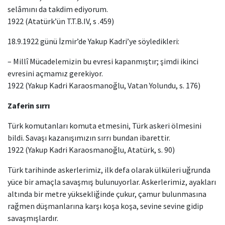
selâmını da takdim ediyorum.
1922 (Atatürk’ün T.T.B.IV, s .459)
18.9.1922 günü İzmir’de Yakup Kadri’ye söyledikleri:
– Millî Mücadelemizin bu evresi kapanmıştır; şimdi ikinci
evresini açmamız gerekiyor.
1922 (Yakup Kadri Karaosmanoğlu, Vatan Yolundu, s. 176)
Zaferin sırrı
Türk komutanları komuta etmesini, Türk askeri ölmesini
bildi. Savaşı kazanışımızın sırrı bundan ibarettir.
1922 (Yakup Kadri Karaosmanoğlu, Atatürk, s. 90)
Türk tarihinde askerlerimiz, ilk defa olarak ülküleri uğrunda
yüce bir amaçla savaşmış bulunuyorlar. Askerlerimiz, ayakları
altında bir metre yüksekliğinde çukur, çamur bulunmasına
rağmen düşmanlarına karşı koşa koşa, sevine sevine gidip
savaşmışlardır.