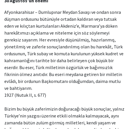
30 Ağustos’un önemi
Afyonkarahisar – Dumlupınar Meydan Savaşı ve ondan sonra
düşman ordusunu bütünüyle ortadan kaldıran veya tutsak
eden ve kılıçtan kurtulanları Akdeniz’e, Marmara’ya döken
harekâtımızı açıklama ve niteleme için söz söylemeyi
gereksiz sayarım. Her evresiyle düşünülmüş, hazırlanmış,
yönetilmiş ve zaferle sonuçlandırılmış olan bu harekât, Türk
ordusunun, Türk subay ve komuta kurulunun yüksek kudret ve
kahramanlığını tarihte bir daha belirleyen çok büyük bir
eserdir. Bu eser, Türk milletinin özgürlük ve bağımsızlık
fikrinin ölmez anıtıdır. Bu eseri meydana getiren bir milletin
evlâdı, bir ordunun Başkomutanı olduğumdan, daima mutlu
ve bahtiyarım.
1927 (Nutuk II, s. 677)
Bizim bu büyük zaferimizin doğuracağı büyük sonuçlar, yalnız
Türkiye’nin yazgısı üzerine etkili olmakla kalmayacak, aynı
zamanda bütün zulüm görmüş milletleri, kendi yaşam ve