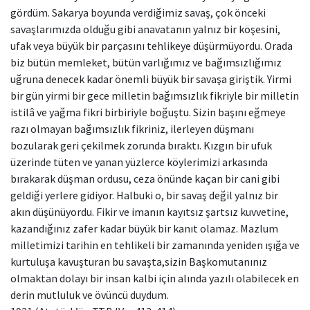
gördüm. Sakarya boyunda verdiğimiz savaş, çok önceki
savaşlarımızda olduğu gibi anavatanın yalnız bir köşesini,
ufak veya büyük bir parçasını tehlikeye düşürmüyordu. Orada
biz bütün memleket, bütün varlığımız ve bağımsızlığımız
uğruna denecek kadar önemli büyük bir savaşa giriştik. Yirmi
bir gün yirmi bir gece milletin bağımsızlık fikriyle bir milletin
istilâ ve yağma fikri birbiriyle boğuştu. Sizin başını eğmeye
razı olmayan bağımsızlık fikriniz, ilerleyen düşmanı
bozularak geri çekilmek zorunda bıraktı. Kızgın bir ufuk
üzerinde tüten ve yanan yüzlerce köylerimizi arkasında
bırakarak düşman ordusu, ceza önünde kaçan bir cani gibi
geldiği yerlere gidiyor. Halbuki o, bir savaş değil yalnız bir
akın düşünüyordu. Fikir ve imanın kayıtsız şartsız kuvvetine,
kazandığınız zafer kadar büyük bir kanıt olamaz. Mazlum
milletimizi tarihin en tehlikeli bir zamanında yeniden ışığa ve
kurtuluşa kavuşturan bu savaşta,sizin Başkomutanınız
olmaktan dolayı bir insan kalbi için alında yazılı olabilecek en
derin mutluluk ve övüncü duydum.