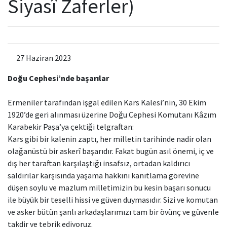
Siyasî Zaferler)
Kamu Hizmet Standartları
Bilanço
Sergiler
Hizmet Envanteri
Projeler
27 Haziran 2023
Uluslararası Yayıncılık
Doğu Cephesi’nde başarılar
Ödüller
Ermeniler tarafından işgal edilen Kars Kalesi’nin, 30 Ekim
1920’de geri alınması üzerine Doğu Cephesi Komutanı Kâzım
Başvurular
Karabekir Paşa’ya çektiği telgraftan:
Kars gibi bir kalenin zaptı, her milletin tarihinde nadir olan
olağanüstü bir askerî başarıdır. Fakat bugün asıl önemi, iç ve
dış her taraftan karşılaştığı insafsız, ortadan kaldırıcı
saldırılar karşısında yaşama hakkını kanıtlama görevine
düşen soylu ve mazlum milletimizin bu kesin başarı sonucu
ile büyük bir teselli hissi ve güven duymasıdır. Sizi ve komutan
ve asker bütün şanlı arkadaşlarımızı tam bir övünç ve güvenle
takdir ve tebrik ediyoruz.