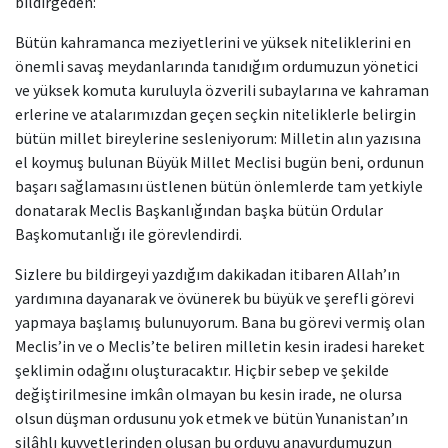
bildirgeden:
Bütün kahramanca meziyetlerini ve yüksek niteliklerini en
önemli savaş meydanlarında tanıdığım ordumuzun yönetici
ve yüksek komuta kuruluyla özverili subaylarına ve kahraman
erlerine ve atalarımızdan geçen seçkin niteliklerle belirgin
bütün millet bireylerine sesleniyorum: Milletin alın yazısına
el koymuş bulunan Büyük Millet Meclisi bugün beni, ordunun
başarı sağlamasını üstlenen bütün önlemlerde tam yetkiyle
donatarak Meclis Başkanlığından başka bütün Ordular
Başkomutanlığı ile görevlendirdi.
Sizlere bu bildirgeyi yazdığım dakikadan itibaren Allah’ın
yardımına dayanarak ve övünerek bu büyük ve şerefli görevi
yapmaya başlamış bulunuyorum. Bana bu görevi vermiş olan
Meclis’in ve o Meclis’te beliren milletin kesin iradesi hareket
şeklimin odağını oluşturacaktır. Hiçbir sebep ve şekilde
değiştirilmesine imkân olmayan bu kesin irade, ne olursa
olsun düşman ordusunu yok etmek ve bütün Yunanistan’ın
silâhlı kuvvetlerinden oluşan bu orduyu anayurdumuzun