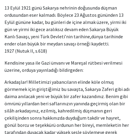
13 Eylül 1921 günü Sakarya nehrinin doğusunda düşman
ordusundan eser kalmadı. Böylece 23 Ağustos gününden 13
Eylül gününe kadar, bu günleri de içine almak üzere, yirmi iki
gün ve yirmi iki gece aralıksız devam eden Sakarya Büyük
Kanlı Savaşı, yeni Türk Devleti’nin tarihine,dünya tarihinde
ender olan büyük bir meydan savaşı örneği kaydetti.
1927 (Nutuk II, s.618)
Kendisine yasa ile Gazi ünvanı ve Mareşal rütbesi verilmesi
üzerine, orduya yayınladığı bildirgeden:
Arkadaşlar! Milletimizi yabancıların elinde köle olmuş
görmemek için giriştiğimiz bu savaşta, Sakarya Zaferi gibi adı
daima anılacak yeni ve büyük bir zafer kazandınız. Benim gibi
ömrünü yıllardan beri saflarınızın yanında geçirmiş olan bir
silâh arkadaşınız, ezilmiş, kahredilmiş düşmanın geri
çekilişinden sonra hakkınızda duyduğum takdir ve hayret,
gönül borcu ve teşekkürü ordunun her bireyi, memleketin her
tarafından duyacak kadar yüksek sesle söylemeye gerek