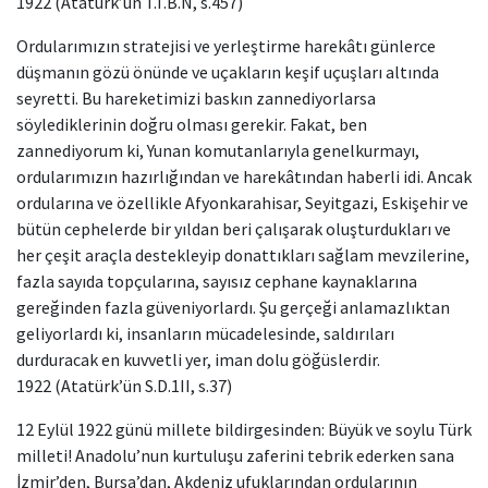
1922 (Atatürk’ün T.T.B.N, s.457)
Ordularımızın stratejisi ve yerleştirme harekâtı günlerce
düşmanın gözü önünde ve uçakların keşif uçuşları altında
seyretti. Bu hareketimizi baskın zannediyorlarsa
söylediklerinin doğru olması gerekir. Fakat, ben
zannediyorum ki, Yunan komutanlarıyla genelkurmayı,
ordularımızın hazırlığından ve harekâtından haberli idi. Ancak
ordularına ve özellikle Afyonkarahisar, Seyitgazi, Eskişehir ve
bütün cephelerde bir yıldan beri çalışarak oluşturdukları ve
her çeşit araçla destekleyip donattıkları sağlam mevzilerine,
fazla sayıda topçularına, sayısız cephane kaynaklarına
gereğinden fazla güveniyorlardı. Şu gerçeği anlamazlıktan
geliyorlardı ki, insanların mücadelesinde, saldırıları
durduracak en kuvvetli yer, iman dolu göğüslerdir.
1922 (Atatürk’ün S.D.1II, s.37)
12 Eylül 1922 günü millete bildirgesinden: Büyük ve soylu Türk
milleti! Anadolu’nun kurtuluşu zaferini tebrik ederken sana
İzmir’den, Bursa’dan, Akdeniz ufuklarından ordularının