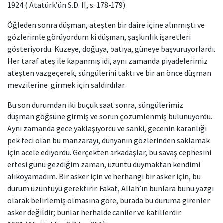
1924 ( Atatürk’ün S.D. II, s. 178-179)
Öğleden sonra düşman, ateşten bir daire içine alınmıştı ve
gözlerimle görüyordum ki düşman, şaşkınlık işaretleri
gösteriyordu. Kuzeye, doğuya, batıya, güneye başvuruyorlardı.
Her taraf ateş ile kapanmış idi, aynı zamanda piyadelerimiz
ateşten vazgeçerek, süngülerini taktı ve bir an önce düşman
mevzilerine girmek için saldırdılar.
Bu son durumdan iki buçuk saat sonra, süngülerimiz
düşman göğsüne girmiş ve sorun çözümlenmiş bulunuyordu.
Aynı zamanda gece yaklaşıyordu ve sanki, gecenin karanlığı
pek feci olan bu manzarayı, dünyanın gözlerinden saklamak
için acele ediyordu. Gerçekten arkadaşlar, bu savaş cephesini
ertesi günü gezdiğim zaman, üzüntü duymaktan kendimi
alıkoyamadım. Bir asker için ve herhangi bir asker için, bu
durum üzüntüyü gerektirir. Fakat, Allah’ın bunlara bunu yazgı
olarak belirlemiş olmasına göre, burada bu duruma girenler
asker değildir; bunlar herhalde caniler ve katillerdir.