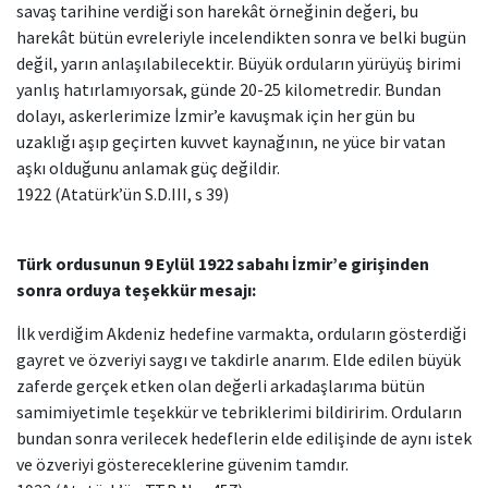
savaş tarihine verdiği son harekât örneğinin değeri, bu
harekât bütün evreleriyle incelendikten sonra ve belki bugün
değil, yarın anlaşılabilecektir. Büyük orduların yürüyüş birimi
yanlış hatırlamıyorsak, günde 20-25 kilometredir. Bundan
dolayı, askerlerimize İzmir’e kavuşmak için her gün bu
uzaklığı aşıp geçirten kuvvet kaynağının, ne yüce bir vatan
aşkı olduğunu anlamak güç değildir.
1922 (Atatürk’ün S.D.III, s 39)
Türk ordusunun 9 Eylül 1922 sabahı İzmir’e girişinden
sonra orduya teşekkür mesajı:
İlk verdiğim Akdeniz hedefine varmakta, orduların gösterdiği
gayret ve özveriyi saygı ve takdirle anarım. Elde edilen büyük
zaferde gerçek etken olan değerli arkadaşlarıma bütün
samimiyetimle teşekkür ve tebriklerimi bildiririm. Orduların
bundan sonra verilecek hedeflerin elde edilişinde de aynı istek
ve özveriyi göstereceklerine güvenim tamdır.