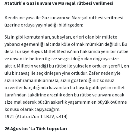
Atatürk’e Gazi unvanı ve Mareşal rütbesi verilmesi
Kendisine yasa ile Gazi unvanı ve Mareşal rütbesi verilmesi
üzerine orduya yayınladığı bildirgeden:
Sizin gibi komutanları, subayları, erleri olan bir millete
yabancı egemenliği altında köle olmak mümkün değildir. Bu
defa Türkiye Büyük Millet Meclisi’nin hakkımda yeni bir rütbe
ve unvan ile beliren ilgi ve sevgisi doğrudan doğruya size
aittir. Milletin verdiği bu rütbe ile yükselen ordu en şerefli, en
ulu bir savaş ile seçkinleşen yine ordudur. Zafer nedeniyle
sizin kahramanlıklarınızla, sizin gösterdiğiniz sonsuz
özveriler karşılığında kazanılan bu büyük galibiyetin millet
tarafından takdirine aracılık eden bu rütbe ve unvanı ancak
size mal ederek bütün askerlik yaşamımın en büyük övünme
konusu olarak taşıyacağım.
1921 (Atatürk’ün T.T.B.IV, s.414)
26 Ağustos’ta Türk topçuları