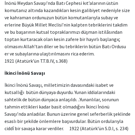
İnönü Meydan Savaşı’nda Batı Cephesi kıt’alarının üstün
komutanız altında kazandıkları kesin galibiyet nedeniyle size
ve kahraman ordunuzun bütün komutanlarıyla subay ve
erlerine Büyük Millet Meclisi’nin kalpten tebriklerini takdim
ve bu başarının kutsal topraklarımızı düşman istilâsından
toptan kurtaracak olan kesin zafere bir hayırlı başlangıç
olmasını Allah’tan diler ve bu tebriklerin bütün Batı Ordusu
er ve subaylarına ulaştırılmasını rica ederim.
1921 (Atatürk’ün T.T.B.IV, s.368)
İkinci İnönü Savaşı
İkinci İnönü Savaşı, milletimizin davasındaki isabet ve
kutsallığı bütün dünyaya duyurdu. Yunan iddialarındaki
sahtelik de bütün dünyaca anlaşıldı. ..Yunanlılar, sorunun
tahmin ettikleri kadar basit olmadığını İkinci İnönü
Savaşı’nda anladılar. Bunun üzerine genel seferberlik şeklinde
esaslı bir şekilde önlemlere başvurdular. Bütün ordularıyla
ciddî bir savaşa karar verdiler. 1922 (Atatürk’ün S.D.I, s. 234)