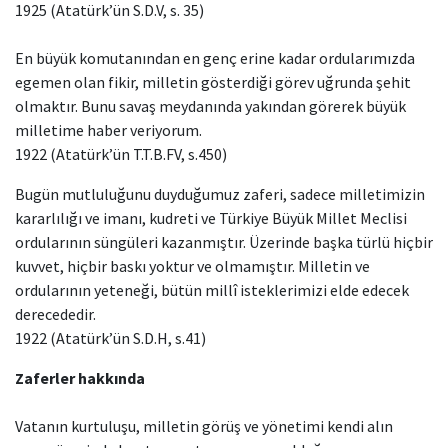
1925 (Atatürk’ün S.D.V, s. 35)
En büyük komutanından en genç erine kadar ordularımızda
egemen olan fikir, milletin gösterdiği görev uğrunda şehit
olmaktır. Bunu savaş meydanında yakından görerek büyük
milletime haber veriyorum.
1922 (Atatürk’ün T.T.B.FV, s.450)
Bugün mutluluğunu duyduğumuz zaferi, sadece milletimizin
kararlılığı ve imanı, kudreti ve Türkiye Büyük Millet Meclisi
ordularının süngüleri kazanmıştır. Üzerinde başka türlü hiçbir
kuvvet, hiçbir baskı yoktur ve olmamıştır. Milletin ve
ordularının yeteneği, bütün millî isteklerimizi elde edecek
derecededir.
1922 (Atatürk’ün S.D.H, s.41)
Zaferler hakkında
Vatanın kurtuluşu, milletin görüş ve yönetimi kendi alın