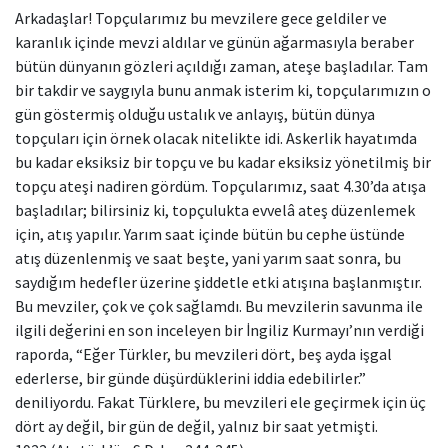
Arkadaşlar! Topçularımız bu mevzilere gece geldiler ve
karanlık içinde mevzi aldılar ve günün ağarmasıyla beraber
bütün dünyanın gözleri açıldığı zaman, ateşe başladılar. Tam
bir takdir ve saygıyla bunu anmak isterim ki, topçularımızın o
gün göstermiş olduğu ustalık ve anlayış, bütün dünya
topçuları için örnek olacak nitelikte idi. Askerlik hayatımda
bu kadar eksiksiz bir topçu ve bu kadar eksiksiz yönetilmiş bir
topçu ateşi nadiren gördüm. Topçularımız, saat 4.30’da atışa
başladılar; bilirsiniz ki, topçulukta evvelâ ateş düzenlemek
için, atış yapılır. Yarım saat içinde bütün bu cephe üstünde
atış düzenlenmiş ve saat beşte, yani yarım saat sonra, bu
saydığım hedefler üzerine şiddetle etki atışına başlanmıştır.
Bu mevziler, çok ve çok sağlamdı. Bu mevzilerin savunma ile
ilgili değerini en son inceleyen bir İngiliz Kurmayı’nın verdiği
raporda, “Eğer Türkler, bu mevzileri dört, beş ayda işgal
ederlerse, bir günde düşürdüklerini iddia edebilirler.”
deniliyordu. Fakat Türklere, bu mevzileri ele geçirmek için üç
dört ay değil, bir gün de değil, yalnız bir saat yetmişti.