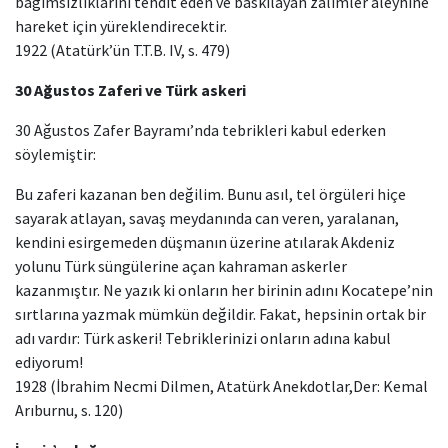
bağımsızlıklarını tehdit eden ve baskılayan zalimler aleyhine
hareket için yüreklendirecektir.
1922 (Atatürk’ün T.T.B. IV, s. 479)
30 Ağustos Zaferi ve Türk askeri
30 Ağustos Zafer Bayramı’nda tebrikleri kabul ederken
söylemiştir:
Bu zaferi kazanan ben değilim. Bunu asıl, tel örgüleri hiçe
sayarak atlayan, savaş meydanında can veren, yaralanan,
kendini esirgemeden düşmanın üzerine atılarak Akdeniz
yolunu Türk süngülerine açan kahraman askerler
kazanmıştır. Ne yazık ki onların her birinin adını Kocatepe’nin
sırtlarına yazmak mümkün değildir. Fakat, hepsinin ortak bir
adı vardır: Türk askeri! Tebriklerinizi onların adına kabul
ediyorum!
1928 (İbrahim Necmi Dilmen, Atatürk Anekdotlar,Der: Kemal
Arıburnu, s. 120)