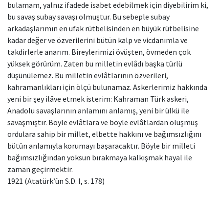
bulamam, yalnız ifadede isabet edebilmek için diyebilirim ki,
bu savaş subay savaşı olmuştur. Bu sebeple subay
arkadaşlarımın en ufak rütbelisinden en büyük rütbelisine
kadar değer ve özverilerini bütün kalp ve vicdanımla ve
takdirlerle anarım. Bireylerimizi övüşten, övmeden çok
yüksek görürüm. Zaten bu milletin evlâdı başka türlü
düşünülemez. Bu milletin evlâtlarının özverileri,
kahramanlıkları için ölçü bulunamaz. Askerlerimiz hakkında
yeni bir şey ilâve etmek isterim: Kahraman Türk askeri,
Anadolu savaşlarının anlamını anlamış, yeni bir ülkü ile
savaşmıştır. Böyle evlâtlara ve böyle evlâtlardan oluşmuş
ordulara sahip bir millet, elbette hakkını ve bağımsızlığını
bütün anlamıyla korumayı başaracaktır. Böyle bir milleti
bağımsızlığından yoksun bırakmaya kalkışmak hayal ile
zaman geçirmektir.
1921 (Atatürk’ün S.D. I, s. 178)