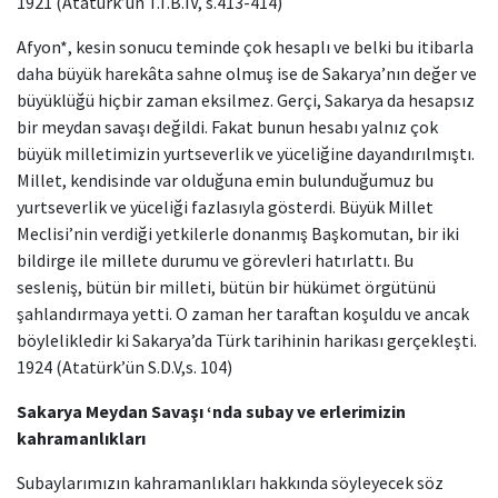
1921 (Atatürk’ün T.T.B.IV, s.413-414)
Afyon*, kesin sonucu teminde çok hesaplı ve belki bu itibarla
daha büyük harekâta sahne olmuş ise de Sakarya’nın değer ve
büyüklüğü hiçbir zaman eksilmez. Gerçi, Sakarya da hesapsız
bir meydan savaşı değildi. Fakat bunun hesabı yalnız çok
büyük milletimizin yurtseverlik ve yüceliğine dayandırılmıştı.
Millet, kendisinde var olduğuna emin bulunduğumuz bu
yurtseverlik ve yüceliği fazlasıyla gösterdi. Büyük Millet
Meclisi’nin verdiği yetkilerle donanmış Başkomutan, bir iki
bildirge ile millete durumu ve görevleri hatırlattı. Bu
sesleniş, bütün bir milleti, bütün bir hükümet örgütünü
şahlandırmaya yetti. O zaman her taraftan koşuldu ve ancak
böylelikledir ki Sakarya’da Türk tarihinin harikası gerçekleşti.
1924 (Atatürk’ün S.D.V,s. 104)
Sakarya Meydan Savaşı ‘nda subay ve erlerimizin
kahramanlıkları
Subaylarımızın kahramanlıkları hakkında söyleyecek söz