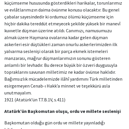
küçümseme hususunda gösterdikleri harikalar, torunlarımız
ve evlâtlarımızın daima övünme konusu olacaktır. Bu genel
çabalar sayesindedir ki ordumuz ölümü küçümseme için
hiçbir dakika tereddüt etmeyecek şekilde yüksek bir manevî
kuvvetle düşman üzerine atıldı. Canımızı, namusumuzu
almak üzere Haymana ovalarına kadar gelen düşman
askerleri esir düştükleri zaman onurlu askerlerimizden ilk
yalvarma seslenişi olarak bir parça ekmek istemeleri
manzarası, mağrur düşmanlarımızın sonunu gösteren
anlamlı bir levhadır. Bu derece büyük bir özveri duygusuyla
topraklarını savunan milletimiz ne kadar övünse haklıdır.
Bağımsızlık mücadelemizde ilâhî yardımını Türk milletinden
esirgemeyen Cenab-ı Hakk’a minnet ve teşekkürü asla
unutmayalım.
1921 (Atatürk’ün T.T.B.1V, s.411)
Atatürk’ün Başkomutan oluşu, ordu ve millete seslenişi
Başkomutan olduğu gün ordu ve millete yayınladığı