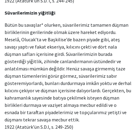
1922 (Atatürk’ün S.D. I, s. 244-245)
Süvarilerimizin yiğitliği
Bütün bu savaşlar* olurken, süvarilerimiz tamamen düşman
birliklerinin gerilerinde olmak üzere hareket ediyordu.
Meselâ, Olucak’ta ve Başkilise’de bazen piyade gibi, ateş
savaşı yaptı ve fakat ekseriya, kılıcını çekti ve dört nala
düşman safları içerisine girdi. Süvarilerimizin burada
gösterdiği yiğitlik, zihinde canlandırmanın üstündedir ve
anlatılması mümkün değildir. Henüz savaşa girmemiş taze
düşman tümenlerini görür görmez, süvarilerimiz sabır
gösteremiyorlardı, bunları durdurmaya imkân yoktu ve derhal
kılıcını çekiyor ve düşman içerisine dalıyorlardı. Gerçekten, bu
kahramanlık sayesinde batıya çekilmek isteyen düşman
birlikleri durmaya ve vaziyet almaya mecbur edildi ve o
esnada bir taraftan piyadelerimiz ve topçularımız yetişti ve
düşmanı tekrar savaşa mecbur ettik.
1922 (Atatürk’ün S.D.I, s. 249-250)