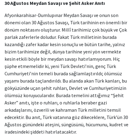
30 Ağustos Meydan Savaşı ve Şehit Asker Anıtı
Afyonkarahisar-Dumlupınar Meydan Savaşı ve onun son
dönemi olan 30 Ağustos Savaşı, Türk tarihinin en önemli bir
dönüm noktasını oluşturur. Millî tarihimiz çok büyük ve Çok
parlak zaferlerle doludur. Fakat Türk milletinin burada
kazandığı zafer kadar kesin sonuçlu ve bütün tarihe, yalnız
bizim tarihimize değil, dünya tarihine yeni yön vermekte
kesin etkili böyle bir meydan savaşı hatırlamıyorum. Hiç
şüphe etmemelidir ki, yeni Türk Devleti’nin, genç Türk
Cumhuriyeti’nin temeli burada sağlamlaştırıldı; ölümsüz
yaşamı burada taçlandırıldı. Bu alanda akan Türk kanları, bu
gökyüzünde uçan şehit ruhları, Devlet ve Cumhuriyetimizin
ölümsüz koruyucularıdır. Burada temelini attığımız “Şehit
Asker” anıtı, işte o ruhları, o ruhlarla beraber gazi
arkadaşlarını, özverili ve kahraman Türk milletini temsil
edecektir. Bu anıt, Türk vatanına göz dikeceklere, Türk’ün 30
Ağustos günündeki ateşini, süngüsünü, hücumunu, kudret ve
iradesindeki şiddeti hatırlatacaktır.