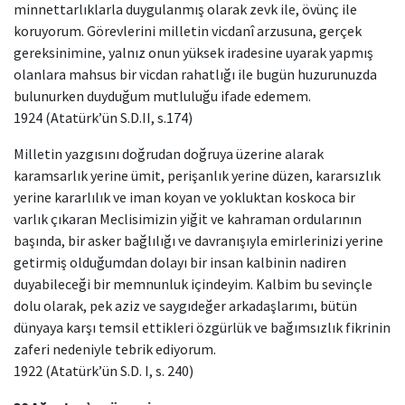
minnettarlıklarla duygulanmış olarak zevk ile, övünç ile
koruyorum. Görevlerini milletin vicdanî arzusuna, gerçek
gereksinimine, yalnız onun yüksek iradesine uyarak yapmış
olanlara mahsus bir vicdan rahatlığı ile bugün huzurunuzda
bulunurken duyduğum mutluluğu ifade edemem.
1924 (Atatürk’ün S.D.II, s.174)
Milletin yazgısını doğrudan doğruya üzerine alarak
karamsarlık yerine ümit, perişanlık yerine düzen, kararsızlık
yerine kararlılık ve iman koyan ve yokluktan koskoca bir
varlık çıkaran Meclisimizin yiğit ve kahraman ordularının
başında, bir asker bağlılığı ve davranışıyla emirlerinizi yerine
getirmiş olduğumdan dolayı bir insan kalbinin nadiren
duyabileceği bir memnunluk içindeyim. Kalbim bu sevinçle
dolu olarak, pek aziz ve saygıdeğer arkadaşlarımı, bütün
dünyaya karşı temsil ettikleri özgürlük ve bağımsızlık fikrinin
zaferi nedeniyle tebrik ediyorum.
1922 (Atatürk’ün S.D. I, s. 240)