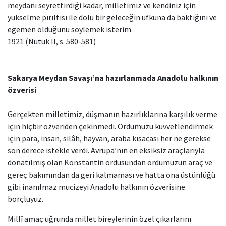
meydanı seyrettirdiği kadar, milletimiz ve kendiniz için
yükselme pırıltısı ile dolu bir geleceğin ufkuna da baktığını ve
egemen olduğunu söylemek isterim.
1921 (Nutuk II, s. 580-581)
Sakarya Meydan Savaşı’na hazırlanmada Anadolu halkının
özverisi
Gerçekten milletimiz, düşmanın hazırlıklarına karşılık verme
için hiçbir özveriden çekinmedi. Ordumuzu kuvvetlendirmek
için para, insan, silâh, hayvan, araba kısacası her ne gerekse
son derece istekle verdi. Avrupa’nın en eksiksiz araçlarıyla
donatılmış olan Konstantin ordusundan ordumuzun araç ve
gereç bakımından da geri kalmaması ve hatta ona üstünlüğü
gibi inanılmaz mucizeyi Anadolu halkının özverisine
borçluyuz.
Millî amaç uğrunda millet bireylerinin özel çıkarlarını