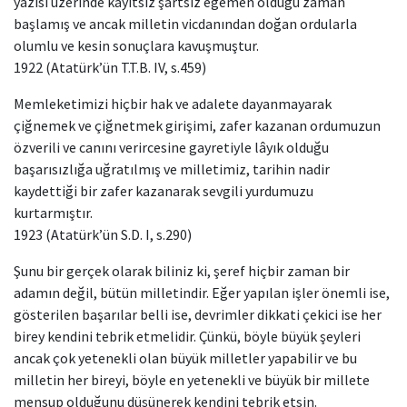
yazısı üzerinde kayıtsız şartsız egemen olduğu zaman
başlamış ve ancak milletin vicdanından doğan ordularla
olumlu ve kesin sonuçlara kavuşmuştur.
1922 (Atatürk’ün T.T.B. IV, s.459)
Memleketimizi hiçbir hak ve adalete dayanmayarak
çiğnemek ve çiğnetmek girişimi, zafer kazanan ordumuzun
özverili ve canını verircesine gayretiyle lâyık olduğu
başarısızlığa uğratılmış ve milletimiz, tarihin nadir
kaydettiği bir zafer kazanarak sevgili yurdumuzu
kurtarmıştır.
1923 (Atatürk’ün S.D. I, s.290)
Şunu bir gerçek olarak biliniz ki, şeref hiçbir zaman bir
adamın değil, bütün milletindir. Eğer yapılan işler önemli ise,
gösterilen başarılar belli ise, devrimler dikkati çekici ise her
birey kendini tebrik etmelidir. Çünkü, böyle büyük şeyleri
ancak çok yetenekli olan büyük milletler yapabilir ve bu
milletin her bireyi, böyle en yetenekli ve büyük bir millete
mensup olduğunu düşünerek kendini tebrik etsin.