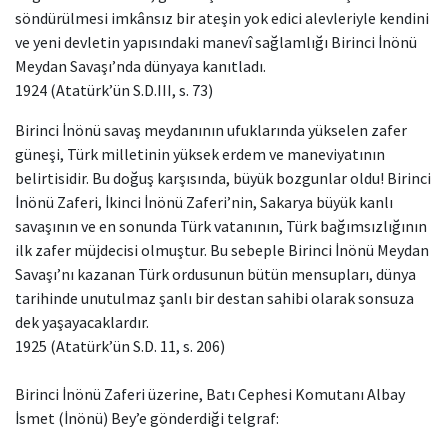
söndürülmesi imkânsız bir ateşin yok edici alevleriyle kendini
ve yeni devletin yapısındaki manevî sağlamlığı Birinci İnönü
Meydan Savaşı’nda dünyaya kanıtladı.
1924 (Atatürk’ün S.D.III, s. 73)
Birinci İnönü savaş meydanının ufuklarında yükselen zafer
güneşi, Türk milletinin yüksek erdem ve maneviyatının
belirtisidir. Bu doğuş karşısında, büyük bozgunlar oldu! Birinci
İnönü Zaferi, İkinci İnönü Zaferi’nin, Sakarya büyük kanlı
savaşının ve en sonunda Türk vatanının, Türk bağımsızlığının
ilk zafer müjdecisi olmuştur. Bu sebeple Birinci İnönü Meydan
Savaşı’nı kazanan Türk ordusunun bütün mensupları, dünya
tarihinde unutulmaz şanlı bir destan sahibi olarak sonsuza
dek yaşayacaklardır.
1925 (Atatürk’ün S.D. 11, s. 206)
Birinci İnönü Zaferi üzerine, Batı Cephesi Komutanı Albay
İsmet (İnönü) Bey’e gönderdiği telgraf: