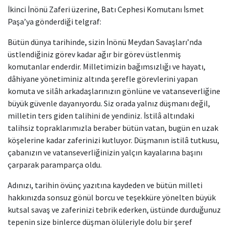
İkinci İnönü Zaferi üzerine, Batı Cephesi Komutanı İsmet
Paşa’ya gönderdiği telgraf:
Bütün dünya tarihinde, sizin İnönü Meydan Savaşları’nda
üstlendiğiniz görev kadar ağır bir görev üstlenmiş
komutanlar enderdir. Milletimizin bağımsızlığı ve hayatı,
dâhiyane yönetiminiz altında şerefle görevlerini yapan
komuta ve silâh arkadaşlarınızın gönlüne ve vatanseverliğine
büyük güvenle dayanıyordu. Siz orada yalnız düşmanı değil,
milletin ters giden talihini de yendiniz. İstilâ altındaki
talihsiz topraklarımızla beraber bütün vatan, bugün en uzak
köşelerine kadar zaferinizi kutluyor. Düşmanın istilâ tutkusu,
çabanızın ve vatanseverliğinizin yalçın kayalarına başını
çarparak paramparça oldu.
Adınızı, tarihin övünç yazıtına kaydeden ve bütün milleti
hakkınızda sonsuz gönül borcu ve teşekküre yönelten büyük
kutsal savaş ve zaferinizi tebrik ederken, üstünde durduğunuz
tepenin size binlerce düşman ölüleriyle dolu bir şeref