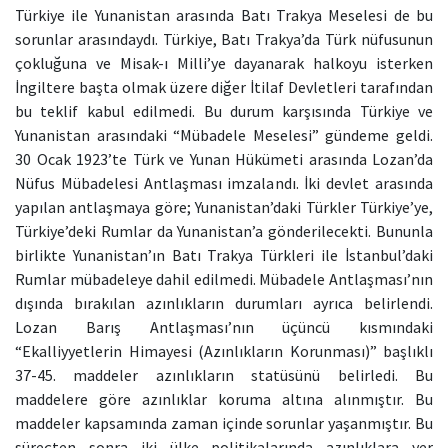
Türkiye ile Yunanistan arasında Batı Trakya Meselesi de bu
sorunlar arasındaydı. Türkiye, Batı Trakya’da Türk nüfusunun
çokluğuna ve Misak-ı Milli’ye dayanarak halkoyu isterken
İngiltere başta olmak üzere diğer İtilaf Devletleri tarafından
bu teklif kabul edilmedi. Bu durum karşısında Türkiye ve
Yunanistan arasındaki “Mübadele Meselesi” gündeme geldi.
30 Ocak 1923’te Türk ve Yunan Hükümeti arasında Lozan’da
Nüfus Mübadelesi Antlaşması imzalandı. İki devlet arasında
yapılan antlaşmaya göre; Yunanistan’daki Türkler Türkiye’ye,
Türkiye’deki Rumlar da Yunanistan’a gönderilecekti. Bununla
birlikte Yunanistan’ın Batı Trakya Türkleri ile İstanbul’daki
Rumlar mübadeleye dahil edilmedi. Mübadele Antlaşması’nın
dışında bırakılan azınlıkların durumları ayrıca belirlendi.
Lozan Barış Antlaşması’nın üçüncü kısmındaki
“Ekalliyyetlerin Himayesi (Azınlıkların Korunması)” başlıklı
37-45. maddeler azınlıkların statüsünü belirledi. Bu
maddelere göre azınlıklar koruma altına alınmıştır. Bu
maddeler kapsamında zaman içinde sorunlar yaşanmıştır. Bu
süreçten sonra iki ülke politikalarında azınlıklara yer