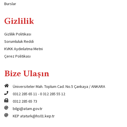
Burslar
Gizlilik
Gizlilik Politikası
Sorumluluk Reddi
KVKK Aydınlatma Metni
Çerez Politikası
Bize Ulaşın
Üniversiteler Mah. Toplum Cad. No.5 Çankaya / ANKARA
0312 285 65 11
-
0 312 285 55 12
0312 285 65 73
bilgi@atam.gov.tr
KEP
ataturk@hs01.kep.tr