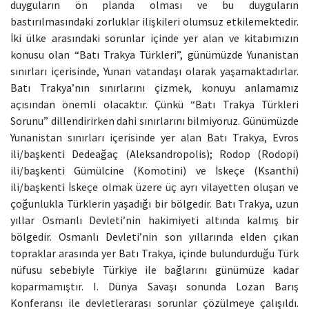
duyguların ön planda olması ve bu duyguların
bastırılmasındaki zorluklar ilişkileri olumsuz etkilemektedir.
İki ülke arasındaki sorunlar içinde yer alan ve kitabımızın
konusu olan “Batı Trakya Türkleri”, günümüzde Yunanistan
sınırları içerisinde, Yunan vatandaşı olarak yaşamaktadırlar.
Batı Trakya’nın sınırlarını çizmek, konuyu anlamamız
açısından önemli olacaktır. Çünkü “Batı Trakya Türkleri
Sorunu” dillendirirken dahi sınırlarını bilmiyoruz. Günümüzde
Yunanistan sınırları içerisinde yer alan Batı Trakya, Evros
ili/başkenti Dedeağaç (Aleksandropolis); Rodop (Rodopi)
ili/başkenti Gümülcine (Komotini) ve İskeçe (Ksanthi)
ili/başkenti İskeçe olmak üzere üç ayrı vilayetten oluşan ve
çoğunlukla Türklerin yaşadığı bir bölgedir. Batı Trakya, uzun
yıllar Osmanlı Devleti’nin hakimiyeti altında kalmış bir
bölgedir. Osmanlı Devleti’nin son yıllarında elden çıkan
topraklar arasında yer Batı Trakya, içinde bulundurduğu Türk
nüfusu sebebiyle Türkiye ile bağlarını günümüze kadar
koparmamıştır. I. Dünya Savaşı sonunda Lozan Barış
Konferansı ile devletlerarası sorunlar çözülmeye çalışıldı.