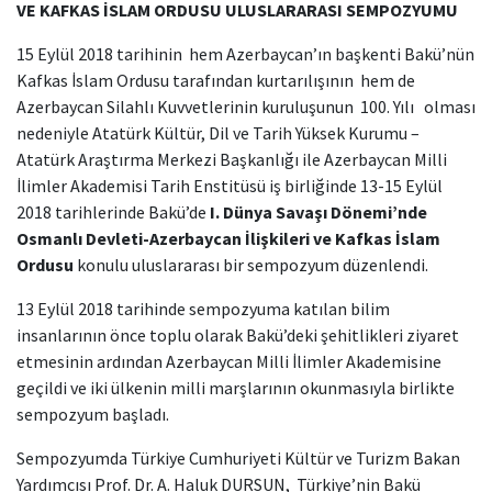
VE KAFKAS İSLAM ORDUSU ULUSLARARASI SEMPOZYUMU
15 Eylül 2018 tarihinin hem Azerbaycan’ın başkenti Bakü’nün
Kafkas İslam Ordusu tarafından kurtarılışının hem de
Azerbaycan Silahlı Kuvvetlerinin kuruluşunun 100. Yılı olması
nedeniyle Atatürk Kültür, Dil ve Tarih Yüksek Kurumu –
Atatürk Araştırma Merkezi Başkanlığı ile Azerbaycan Milli
İlimler Akademisi Tarih Enstitüsü iş birliğinde 13-15 Eylül
2018 tarihlerinde Bakü’de
I. Dünya Savaşı Dönemi’nde
Osmanlı Devleti-Azerbaycan İlişkileri ve Kafkas İslam
Ordusu
konulu uluslararası bir sempozyum düzenlendi.
13 Eylül 2018 tarihinde sempozyuma katılan bilim
insanlarının önce toplu olarak Bakü’deki şehitlikleri ziyaret
etmesinin ardından Azerbaycan Milli İlimler Akademisine
geçildi ve iki ülkenin milli marşlarının okunmasıyla birlikte
sempozyum başladı.
Sempozyumda Türkiye Cumhuriyeti Kültür ve Turizm Bakan
Yardımcısı Prof. Dr. A. Haluk DURSUN, Türkiye’nin Bakü