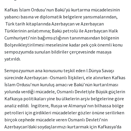
Kafkas İslam Ordusu’nun Bakü’yü kurtarma mücadelesinin
yabancı basına ve diplomatik belgelere yansımalarından,
Türk tarih kitaplarında Azerbaycan ve Azerbaycan
Türklerinin anlatımına; Bakü petrolü ile Azerbaycan Halk
Cumhuriyeti’nin bağımsızlığının tanınmasından bölgenin
Bolşevikleştirilmesi meselesine kadar pek çok önemli konu
sempozyumda sunulan bildiriler çerçevesinde masaya
yatırıldı.
Sempozyumun ana konusunu teşkil eden I.Dünya Savaşı
sürecinde Azerbaycan -Osmanlı İlişkileri, ele alınırken Kafkas
İslam Ordusu’nun kuruluş amacı ve Bakü’nün kurtarılması
yolunda verdiği mücadele, Osmanlı Devletiyle Büyük güçlerin
Kafkasya politikaları yine bu ülkelerin arşiv belgelerine göre
analiz edildi. İngiltere, Rusya ve Almanya’nın bilhassa bölge
petrolleri için girdikleri mücadeleler gözler önüne serilirken
birçok cephede mücadele veren Osmanlı Devleti’nin
Azerbaycan’daki soydaşlarımızı kurtarmak için Kafkasya’da