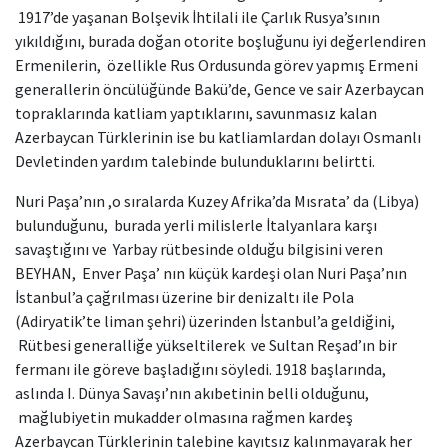
1917’de yaşanan Bolşevik İhtilali ile Çarlık Rusya’sının
yıkıldığını, burada doğan otorite boşluğunu iyi değerlendiren
Ermenilerin, özellikle Rus Ordusunda görev yapmış Ermeni
generallerin öncülüğünde Bakü’de, Gence ve sair Azerbaycan
topraklarında katliam yaptıklarını, savunmasız kalan
Azerbaycan Türklerinin ise bu katliamlardan dolayı Osmanlı
Devletinden yardım talebinde bulunduklarını belirtti.
Nuri Paşa’nın ,o sıralarda Kuzey Afrika’da Mısrata’ da (Libya)
bulunduğunu, burada yerli milislerle İtalyanlara karşı
savaştığını ve Yarbay rütbesinde olduğu bilgisini veren
BEYHAN, Enver Paşa’ nın küçük kardeşi olan Nuri Paşa’nın
İstanbul’a çağrılması üzerine bir denizaltı ile Pola
(Adiryatik’te liman şehri) üzerinden İstanbul’a geldiğini,
Rütbesi generalliğe yükseltilerek ve Sultan Reşad’ın bir
fermanı ile göreve başladığını söyledi. 1918 başlarında,
aslında I. Dünya Savaşı’nın akıbetinin belli olduğunu,
mağlubiyetin mukadder olmasına rağmen kardeş
Azerbaycan Türklerinin talebine kayıtsız kalınmayarak her