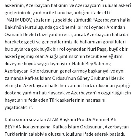
askerinin, Azerbaycan halkının ve Azerbaycan’ın ulusal askerî
güçlerinin de yardımı ile bunu başardığını ifade etti.
MAHMUDOV, sözlerini şu şekilde sürdürdü: “Azerbaycan halkı
Bakü’nün kurtuluşunda çok önemli bir rol oynadı. Ardından
Osmanlı Devleti bize yardım etti, ancak Azerbaycan halkı da
harekete geçti ve generallerimiz ile halkımızın gönüllüleri
bu olaylarda çok büyük bir rol oynadılar. Nuri Paşa, büyük bir
askerî geçmişi olan Aliağa Şıhlinski’nin tecrübe ve eğitim
düzeyine büyük saygı duymuştur. Habib Bey Salimov,
Azerbaycan Kolordusunun genelkurmay başkanıydı ve aynı
zamanda Kafkas İslam Ordusu’nun Güney Grubuna liderlik
etmiştir. Azerbaycan halkı her zaman Türk ordusunun yaptığı
dostane yardımı hatırlayacak ve Azerbaycan’ın özgürlüğü için
hayatlarını feda eden Türk askerlerinin hatırasını
yaşatacaktır”.
Daha sonra söz alan ATAM Başkanı Prof.Dr.Mehmet Ali
BEYHAN konuşmasına, Kafkas İslam Ordusunun, Azerbaycan
Türklerinin talebiyle oluşturulduğunu ifade ederek başladı.