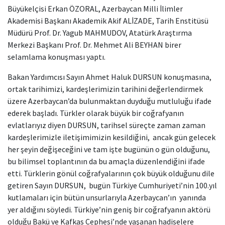
Büyükelçisi Erkan ÖZORAL, Azerbaycan Milli İlimler
Akademisi Başkanı Akademik Akif ALİZADE, Tarih Enstitüsü
Müdürü Prof. Dr. Yagub MAHMUDOV, Atatürk Araştırma
Merkezi Başkanı Prof. Dr. Mehmet Ali BEYHAN birer
selamlama konuşması yaptı.
Bakan Yardımcısı Sayın Ahmet Haluk DURSUN konuşmasına,
ortak tarihimizi, kardeşlerimizin tarihini değerlendirmek
üzere Azerbaycan’da bulunmaktan duyduğu mutluluğu ifade
ederek başladı. Türkler olarak büyük bir coğrafyanın
evlatlarıyız diyen DURSUN, tarihsel süreçte zaman zaman
kardeşlerimizle iletişimimizin kesildiğini, ancak gün gelecek
her şeyin değişeceğini ve tam işte bugünün o gün olduğunu,
bu bilimsel toplantının da bu amaçla düzenlendiğini ifade
etti. Türklerin gönül coğrafyalarının çok büyük olduğunu dile
getiren Sayın DURSUN, bugün Türkiye Cumhuriyeti’nin 100.yıl
kutlamaları için bütün unsurlarıyla Azerbaycan’ın yanında
yer aldığını söyledi. Türkiye’nin geniş bir coğrafyanın aktörü
olduğu Bakü ve Kafkas Cephesi’nde yaşanan hadiselere