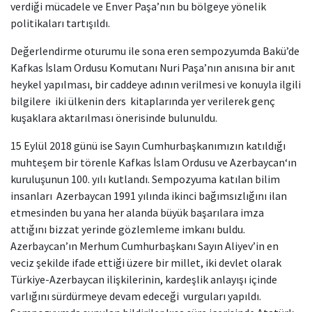
verdiği mücadele ve Enver Paşa’nın bu bölgeye yönelik
politikaları tartışıldı.
Değerlendirme oturumu ile sona eren sempozyumda Bakü’de
Kafkas İslam Ordusu Komutanı Nuri Paşa’nın anısına bir anıt
heykel yapılması, bir caddeye adının verilmesi ve konuyla ilgili
bilgilere iki ülkenin ders kitaplarında yer verilerek genç
kuşaklara aktarılması önerisinde bulunuldu.
15 Eylül 2018 günü ise Sayın Cumhurbaşkanımızın katıldığı
muhteşem bir törenle Kafkas İslam Ordusu ve Azerbaycan‘ın
kuruluşunun 100. yılı kutlandı. Sempozyuma katılan bilim
insanları Azerbaycan 1991 yılında ikinci bağımsızlığını ilan
etmesinden bu yana her alanda büyük başarılara imza
attığını bizzat yerinde gözlemleme imkanı buldu.
Azerbaycan’ın Merhum Cumhurbaşkanı Sayın Aliyev’in en
veciz şekilde ifade ettiği üzere bir millet, iki devlet olarak
Türkiye-Azerbaycan ilişkilerinin, kardeşlik anlayışı içinde
varlığını sürdürmeye devam edeceği vurguları yapıldı.