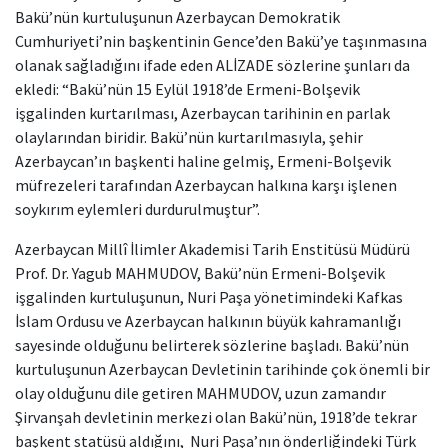
Bakü’nün kurtuluşunun Azerbaycan Demokratik
Cumhuriyeti’nin başkentinin Gence’den Bakü’ye taşınmasına
olanak sağladığını ifade eden ALİZADE sözlerine şunları da
ekledi: “Bakü’nün 15 Eylül 1918’de Ermeni-Bolşevik
işgalinden kurtarılması, Azerbaycan tarihinin en parlak
olaylarından biridir. Bakü’nün kurtarılmasıyla, şehir
Azerbaycan’ın başkenti haline gelmiş, Ermeni-Bolşevik
müfrezeleri tarafından Azerbaycan halkına karşı işlenen
soykırım eylemleri durdurulmuştur”.
Azerbaycan Millî İlimler Akademisi Tarih Enstitüsü Müdürü
Prof. Dr. Yagub MAHMUDOV, Bakü’nün Ermeni-Bolşevik
işgalinden kurtuluşunun, Nuri Paşa yönetimindeki Kafkas
İslam Ordusu ve Azerbaycan halkının büyük kahramanlığı
sayesinde olduğunu belirterek sözlerine başladı. Bakü’nün
kurtuluşunun Azerbaycan Devletinin tarihinde çok önemli bir
olay olduğunu dile getiren MAHMUDOV, uzun zamandır
Şirvanşah devletinin merkezi olan Bakü’nün, 1918’de tekrar
başkent statüsü aldığını, Nuri Paşa’nın önderliğindeki Türk