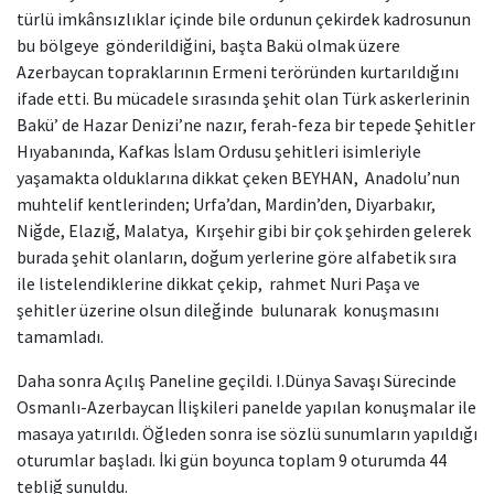
türlü imkânsızlıklar içinde bile ordunun çekirdek kadrosunun
bu bölgeye gönderildiğini, başta Bakü olmak üzere
Azerbaycan topraklarının Ermeni teröründen kurtarıldığını
ifade etti. Bu mücadele sırasında şehit olan Türk askerlerinin
Bakü’ de Hazar Denizi’ne nazır, ferah-feza bir tepede Şehitler
Hıyabanında, Kafkas İslam Ordusu şehitleri isimleriyle
yaşamakta olduklarına dikkat çeken BEYHAN, Anadolu’nun
muhtelif kentlerinden; Urfa’dan, Mardin’den, Diyarbakır,
Niğde, Elazığ, Malatya, Kırşehir gibi bir çok şehirden gelerek
burada şehit olanların, doğum yerlerine göre alfabetik sıra
ile listelendiklerine dikkat çekip, rahmet Nuri Paşa ve
şehitler üzerine olsun dileğinde bulunarak konuşmasını
tamamladı.
Daha sonra Açılış Paneline geçildi. I.Dünya Savaşı Sürecinde
Osmanlı-Azerbaycan İlişkileri panelde yapılan konuşmalar ile
masaya yatırıldı. Öğleden sonra ise sözlü sunumların yapıldığı
oturumlar başladı. İki gün boyunca toplam 9 oturumda 44
tebliğ sunuldu.