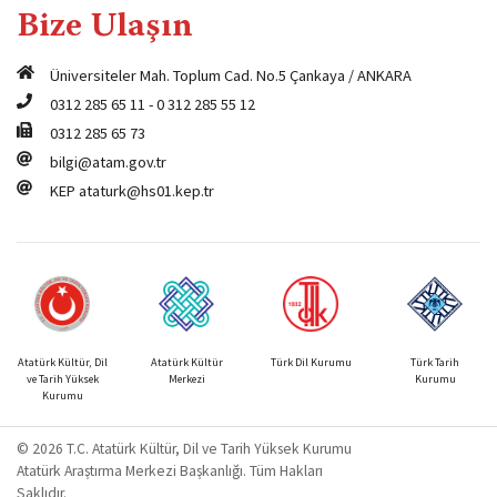
Bize Ulaşın
Üniversiteler Mah. Toplum Cad. No.5 Çankaya / ANKARA
0312 285 65 11
-
0 312 285 55 12
0312 285 65 73
bilgi@atam.gov.tr
KEP
ataturk@hs01.kep.tr
Atatürk Kültür, Dil
Atatürk Kültür
Türk Dil Kurumu
Türk Tarih
ve Tarih Yüksek
Merkezi
Kurumu
Kurumu
© 2026 T.C. Atatürk Kültür, Dil ve Tarih Yüksek Kurumu
Atatürk Araştırma Merkezi Başkanlığı. Tüm Hakları
Saklıdır.