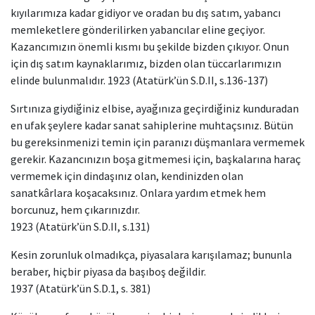
kıyılarımıza kadar gidiyor ve oradan bu dış satım, yabancı
memleketlere gönderilirken yabancılar eline geçiyor.
Kazancımızın önemli kısmı bu şekilde bizden çıkıyor. Onun
için dış satım kaynaklarımız, bizden olan tüccarlarımızın
elinde bulunmalıdır. 1923 (Atatürk’ün S.D.II, s.136-137)
Sırtınıza giydiğiniz elbise, ayağınıza geçirdiğiniz kunduradan
en ufak şeylere kadar sanat sahiplerine muhtaçsınız. Bütün
bu gereksinmenizi temin için paranızı düşmanlara vermemek
gerekir. Kazancınızın boşa gitmemesi için, başkalarına haraç
vermemek için dindaşınız olan, kendinizden olan
sanatkârlara koşacaksınız. Onlara yardım etmek hem
borcunuz, hem çıkarınızdır.
1923 (Atatürk’ün S.D.II, s.131)
Kesin zorunluk olmadıkça, piyasalara karışılamaz; bununla
beraber, hiçbir piyasa da başıboş değildir.
1937 (Atatürk’ün S.D.1, s. 381)