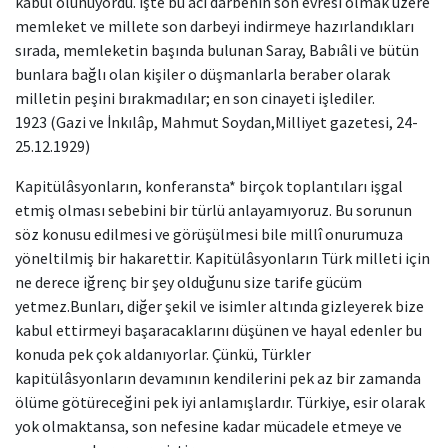
kabul olunuyordu. İşte bu acı darbenin son evresi olmak üzere
memleket ve millete son darbeyi indirmeye hazırlandıkları
sırada, memleketin başında bulunan Saray, Babıâli ve bütün
bunlara bağlı olan kişiler o düşmanlarla beraber olarak
milletin peşini bırakmadılar; en son cinayeti işlediler.
1923 (Gazi ve İnkılâp, Mahmut Soydan,Milliyet gazetesi, 24-
25.12.1929)
Kapitülâsyonların, konferansta* birçok toplantıları işgal
etmiş olması sebebini bir türlü anlayamıyoruz. Bu sorunun
söz konusu edilmesi ve görüşülmesi bile millî onurumuza
yöneltilmiş bir hakarettir. Kapitülâsyonların Türk milleti için
ne derece iğrenç bir şey olduğunu size tarife gücüm
yetmez.Bunları, diğer şekil ve isimler altında gizleyerek bize
kabul ettirmeyi başaracaklarını düşünen ve hayal edenler bu
konuda pek çok aldanıyorlar. Çünkü, Türkler
kapitülâsyonların devamının kendilerini pek az bir zamanda
ölüme götüreceğini pek iyi anlamışlardır. Türkiye, esir olarak
yok olmaktansa, son nefesine kadar mücadele etmeye ve