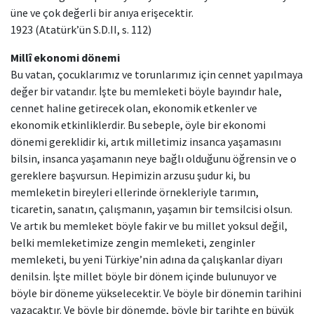
üne ve çok değerli bir anıya erişecektir.
1923 (Atatürk’ün S.D.II, s. 112)
Millî ekonomi dönemi
Bu vatan, çocuklarımız ve torunlarımız için cennet yapılmaya
değer bir vatandır. İşte bu memleketi böyle bayındır hale,
cennet haline getirecek olan, ekonomik etkenler ve
ekonomik etkinliklerdir. Bu sebeple, öyle bir ekonomi
dönemi gereklidir ki, artık milletimiz insanca yaşamasını
bilsin, insanca yaşamanın neye bağlı olduğunu öğrensin ve o
gereklere başvursun. Hepimizin arzusu şudur ki, bu
memleketin bireyleri ellerinde örnekleriyle tarımın,
ticaretin, sanatın, çalışmanın, yaşamın bir temsilcisi olsun.
Ve artık bu memleket böyle fakir ve bu millet yoksul değil,
belki memleketimize zengin memleketi, zenginler
memleketi, bu yeni Türkiye’nin adına da çalışkanlar diyarı
denilsin. İşte millet böyle bir dönem içinde bulunuyor ve
böyle bir döneme yükselecektir. Ve böyle bir dönemin tarihini
yazacaktır. Ve böyle bir dönemde, böyle bir tarihte en büyük