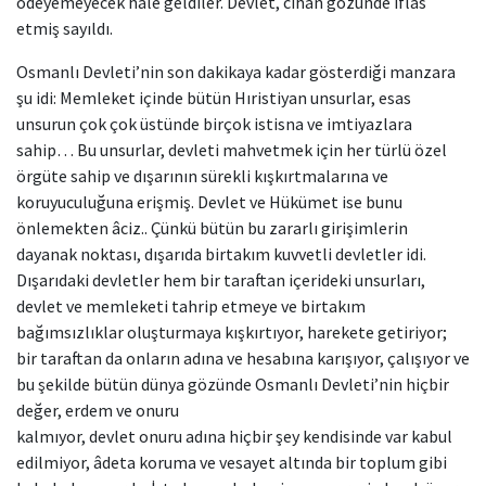
ödeyemeyecek hale geldiler. Devlet, cihan gözünde iflâs
etmiş sayıldı.
Osmanlı Devleti’nin son dakikaya kadar gösterdiği manzara
şu idi: Memleket içinde bütün Hıristiyan unsurlar, esas
unsurun çok çok üstünde birçok istisna ve imtiyazlara
sahip… Bu unsurlar, devleti mahvetmek için her türlü özel
örgüte sahip ve dışarının sürekli kışkırtmalarına ve
koruyuculuğuna erişmiş. Devlet ve Hükümet ise bunu
önlemekten âciz.. Çünkü bütün bu zararlı girişimlerin
dayanak noktası, dışarıda birtakım kuvvetli devletler idi.
Dışarıdaki devletler hem bir taraftan içerideki unsurları,
devlet ve memleketi tahrip etmeye ve birtakım
bağımsızlıklar oluşturmaya kışkırtıyor, harekete getiriyor;
bir taraftan da onların adına ve hesabına karışıyor, çalışıyor ve
bu şekilde bütün dünya gözünde Osmanlı Devleti’nin hiçbir
değer, erdem ve onuru
kalmıyor, devlet onuru adına hiçbir şey kendisinde var kabul
edilmiyor, âdeta koruma ve vesayet altında bir toplum gibi