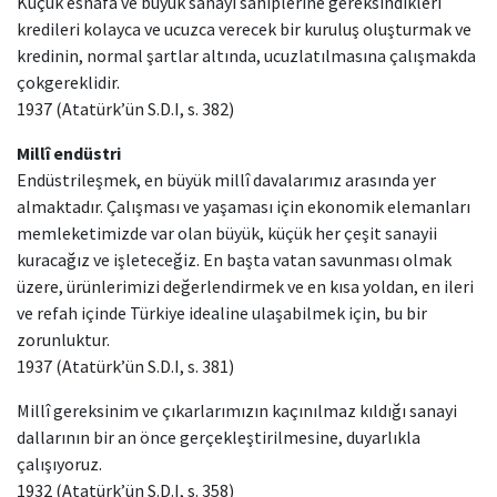
Küçük esnafa ve büyük sanayi sahiplerine gereksindikleri
kredileri kolayca ve ucuzca verecek bir kuruluş oluşturmak ve
kredinin, normal şartlar altında, ucuzlatılmasına çalışmakda
çokgereklidir.
1937 (Atatürk’ün S.D.I, s. 382)
Millî endüstri
Endüstrileşmek, en büyük millî davalarımız arasında yer
almaktadır. Çalışması ve yaşaması için ekonomik elemanları
memleketimizde var olan büyük, küçük her çeşit sanayii
kuracağız ve işleteceğiz. En başta vatan savunması olmak
üzere, ürünlerimizi değerlendirmek ve en kısa yoldan, en ileri
ve refah içinde Türkiye idealine ulaşabilmek için, bu bir
zorunluktur.
1937 (Atatürk’ün S.D.I, s. 381)
Millî gereksinim ve çıkarlarımızın kaçınılmaz kıldığı sanayi
dallarının bir an önce gerçekleştirilmesine, duyarlıkla
çalışıyoruz.
1932 (Atatürk’ün S.D.I, s. 358)