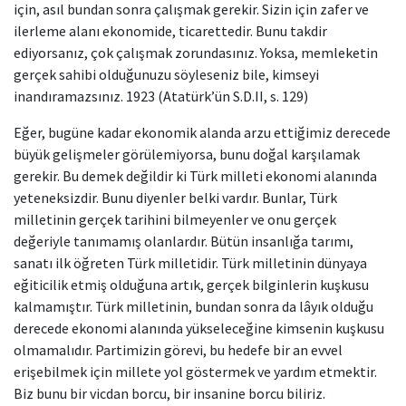
için, asıl bundan sonra çalışmak gerekir. Sizin için zafer ve
ilerleme alanı ekonomide, ticarettedir. Bunu takdir
ediyorsanız, çok çalışmak zorundasınız. Yoksa, memleketin
gerçek sahibi olduğunuzu söyleseniz bile, kimseyi
inandıramazsınız. 1923 (Atatürk’ün S.D.II, s. 129)
Eğer, bugüne kadar ekonomik alanda arzu ettiğimiz derecede
büyük gelişmeler görülemiyorsa, bunu doğal karşılamak
gerekir. Bu demek değildir ki Türk milleti ekonomi alanında
yeteneksizdir. Bunu diyenler belki vardır. Bunlar, Türk
milletinin gerçek tarihini bilmeyenler ve onu gerçek
değeriyle tanımamış olanlardır. Bütün insanlığa tarımı,
sanatı ilk öğreten Türk milletidir. Türk milletinin dünyaya
eğiticilik etmiş olduğuna artık, gerçek bilginlerin kuşkusu
kalmamıştır. Türk milletinin, bundan sonra da lâyık olduğu
derecede ekonomi alanında yükseleceğine kimsenin kuşkusu
olmamalıdır. Partimizin görevi, bu hedefe bir an evvel
erişebilmek için millete yol göstermek ve yardım etmektir.
Biz bunu bir vicdan borcu, bir insanine borcu biliriz.