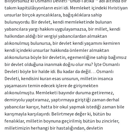
Biliyorsunuz ki Osmanlı Devleti “uhud-i atika”* adı altında bir
takım kapitülâsyonların esiri idi. Memleket içindeki Hıristiyan
unsurlar birçok ayrıcalıklara, bağışıklıklara sahip
bulunuyordu. Bir devlet, kendi memleketinde bulunan
yabancılara yargı hakkını uygulayamazsa, bir millet, kendi
halkından aldığı bir vergiyi yabancılardan almaktan
alıkonulmuş bulunursa, bir devlet kendi yaşamını kemiren
kendi içindeki unsurlar hakkında önlemler almaktan
alıkonulursa böyle bir devletin, egemenliğine sahip bağımsız
bir devlet olduğuna inanmak doğru olur mu? İşte Osmanlı
Devleti böyle bir halde idi. Bu kadar da değil… Osmanlı
Devleti, kendisini kuran esas unsurun, milletin insanca
yaşamasını temin edecek işlere de girişmekten
alıkonulmuştu. Memleketi bayındır duruma getiremez,
demiryolu yaptıramaz, yaptırmaya giriştiği zaman derhal
yabancılar karışır, hatta bir okul yapmak istediği zaman bile
karışmayla karşılaşırdı. Belirtmeye değer ki, bütün bu
fenalıklar, milletin boynuna geçirilmiş bütün bu zincirler,
milletimizin herhangi bir hastalığından, devletin