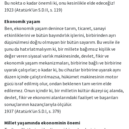
Bu nokta o kadar önemli ki, onu kesinlikle elde edeceğiz!
1923 (Atatürk’ün S.D.II, s. 119)
Ekonomik yaşam
Ben, ekonomik yaşam denince tarım, ticaret, sanayi
etkinliklerini ve bütün bayındırlık işlerini, birbirinden ayrı
düşünülmesi doğru olmayan bir bütün sayarım. Bu vesile ile
şunu da hatırlatmalıyım ki, bir millete bağımsız kişilik ve
değer veren siyasal varlık makinesinde, devlet, fikir ve
ekonomik yaşam mekanizmaları, birbirine bağlı ve birbirine
uyarak çalışırlar; o kadar ki, bu cihazlar birbirine uyarak aynı
düzen içinde çalıştırılmazsa, hükümet makinesinin motor
gücü israf edilmiş olur, ondan beklenen tam verim elde
edilemez. Onun içindir ki, bir milletin kültür düzeyi üç alanda,
devlet, fikir ve ekonomi alanlarındaki faaliyet ve başarıları
sonuçlarının kazançlarıyla ölçülür.
1937 (Atatürk’ün S.D.I, s. 379)
Millet yaşamında ekonominin önemi