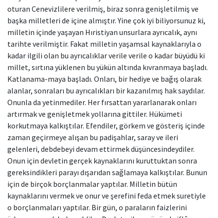
oturan Cenevizlilere verilmiş, biraz sonra genişletilmiş ve
başka milletleri de içine almıştır. Yine çok iyi biliyorsunuz ki,
milletin içinde yaşayan Hıristiyan unsurlara ayrıcalık, aynı
tarihte verilmiştir. Fakat milletin yaşamsal kaynaklarıyla o
kadar ilgili olan bu ayrıcalıklar verile verile o kadar büyüdü ki
millet, sırtına yüklenen bu yükün altında kıvranmaya başladı.
Katlanama-maya başladı. Onları, bir hediye ve bağış olarak
alanlar, sonraları bu ayrıcalıkları bir kazanılmış hak saydılar.
Onunla da yetinmediler. Her fırsattan yararlanarak onları
artırmak ve genişletmek yollarına gittiler. Hükümeti
korkutmaya kalkıştılar. Efendiler, görkem ve gösteriş içinde
zaman geçirmeye alışan bu padişahlar, saray ve ileri
gelenleri, debdebeyi devam ettirmek düşüncesindeydiler.
Onun için devletin gerçek kaynaklarını kuruttuktan sonra
gereksindikleri parayı dışarıdan sağlamaya kalkıştılar. Bunun
için de birçok borçlanmalar yaptılar. Milletin bütün
kaynaklarını vermek ve onur ve şerefini feda etmek suretiyle
o borçlanmaları yaptılar. Bir gün, o paraların faizlerini