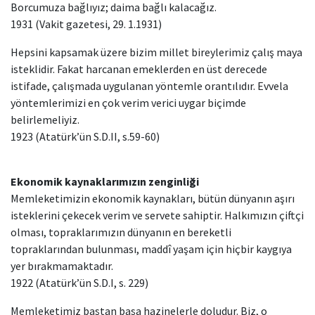
Borcumuza bağlıyız; daima bağlı kalacağız.
1931 (Vakit gazetesi, 29. 1.1931)
Hepsini kapsamak üzere bizim millet bireylerimiz çalış maya
isteklidir. Fakat harcanan emeklerden en üst derecede
istifade, çalışmada uygulanan yöntemle orantılıdır. Evvela
yöntemlerimizi en çok verim verici uygar biçimde
belirlemeliyiz.
1923 (Atatürk’ün S.D.II, s.59-60)
Ekonomik kaynaklarımızın zenginliği
Memleketimizin ekonomik kaynakları, bütün dünyanın aşırı
isteklerini çekecek verim ve servete sahiptir. Halkımızın çiftçi
olması, topraklarımızın dünyanın en bereketli
topraklarından bulunması, maddî yaşam için hiçbir kaygıya
yer bırakmamaktadır.
1922 (Atatürk’ün S.D.I, s. 229)
Memleketimiz baştan başa hazinelerle doludur. Biz, o