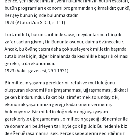
Bence, yeni devletimizin, yeni hükümetimizin bütün esasları,
bütün programları ekonomi programından çıkmalıdır; çünkü,
her şey bunun içinde bulunmaktadır.
1923 (Atatürk’ün S.D.II, s. 111)
Türk milleti, bütün tarihinde savaş meydanlarında birçok
zafer taçları giymiştir. Bununla övünür, daima övünecektir.
Ancak, bu övünç tacını daha çok süsleyerek milletin başında
tutabilmek için, diğer bir alanda da kesinlikle başarılı olması
gerekir; o da ekonomidir.
1923 (Vakit gazetesi, 29.1.1931)
Bir milletin yaşama gereklerini, refah ve mutluluğunu
oluşturan ekonomi ile uğraşamaması, uğraşmaması, dikkati
çeken bir durumdur. Fakat biz itiraf etmek zorundayız ki,
ekonomik yaşamımıza gereği kadar önem vermemiş
bulunuyoruz. Bir milletin doğrudan doğruya yaşam
gerekleriyle uğraşamaması, o milletin yaşadığı dönemler ile
ve dönemleri belirleyen tarihiyle çok ilgilidir. Bu nedenle biz
de eğer uğraşamamış isek, gerçek sebeplerini geçirdiğimiz