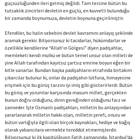
güçsüzlüğünden ileri gelmiş değildi. Tam tersine bütün bu
tutsaklık zincirleri devletin en güçlü, en kuvvetli bulunduğu
bir zamanda boynumuza, devletin boynuna geçirilmiştir.
Efendiler, bu halin sebebini devlet kavramını anlayış şeklinde
aramak gerekir. Biliyorsunuz ki tacidarlar, hükümdarlar ve
özellikle kendilerine “Allah’ın Gölgesi” diyen padişahlar,
memleketi kendi mülkü ve bütün temel unsur olan milleti de
yine Allah tarafından kayıtsız şartsız emrine boyun eğen bir
kitle sanarlar. Bundan başka padişahların etrafında birtakım
çıkarcılar bulunur ki, onlar da padişahın lütfuna, himayesine
erişmek için bu görüş tarzını iyi imiş gibi gösterirlerdi. Bütün
bu görüş ve yorumlar karşısında masum millet, gerçekten
bunun doğru olduğunu, dinin gereğinden olduğunu farz ve
zanneder. İşte Osmanlı padişahları, milletin bu anlayışından
yararlanarak milletin hakkı olan, milletin şerefi, onuru ve
bütün varlığıyla ilgili olan birçok kaynakları, hediye ve bağış
olarak yabancılara vermekte tereddüt etmemişlerdir.
Biliyorsunuz ki ilk kapitülâsyon Fatih zamanında, İstanbul’da