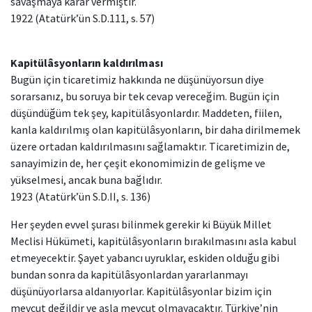
savaşmaya karar vermiştir.
1922 (Atatürk’ün S.D.111, s. 57)
Kapitülâsyonların kaldırılması
Bugün için ticaretimiz hakkında ne düşünüyorsun diye
sorarsanız, bu soruya bir tek cevap vereceğim. Bugün için
düşündüğüm tek şey, kapitülâsyonlardır. Maddeten, fiilen,
kanla kaldırılmış olan kapitülâsyonların, bir daha dirilmemek
üzere ortadan kaldırılmasını sağlamaktır. Ticaretimizin de,
sanayimizin de, her çeşit ekonomimizin de gelişme ve
yükselmesi, ancak buna bağlıdır.
1923 (Atatürk’ün S.D.II, s. 136)
Her şeyden evvel şurası bilinmek gerekir ki Büyük Millet
Meclisi Hükümeti, kapitülâsyonların bırakılmasını asla kabul
etmeyecektir. Şayet yabancı uyruklar, eskiden olduğu gibi
bundan sonra da kapitülâsyonlardan yararlanmayı
düşünüyorlarsa aldanıyorlar. Kapitülâsyonlar bizim için
mevcut değildir ve asla mevcut olmayacaktır. Türkiye’nin