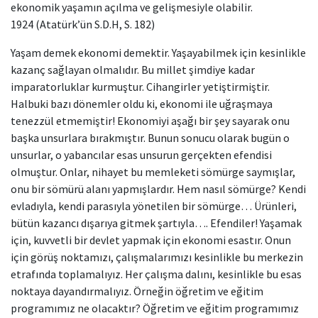
ekonomik yaşamın açılma ve gelişmesiyle olabilir.
1924 (Atatürk’ün S.D.H, S. 182)
Yaşam demek ekonomi demektir. Yaşayabilmek için kesinlikle
kazanç sağlayan olmalıdır. Bu millet şimdiye kadar
imparatorluklar kurmuştur. Cihangirler yetiştirmiştir.
Halbuki bazı dönemler oldu ki, ekonomi ile uğraşmaya
tenezzül etmemiştir! Ekonomiyi aşağı bir şey sayarak onu
başka unsurlara bırakmıştır. Bunun sonucu olarak bugün o
unsurlar, o yabancılar esas unsurun gerçekten efendisi
olmuştur. Onlar, nihayet bu memleketi sömürge saymışlar,
onu bir sömürü alanı yapmışlardır. Hem nasıl sömürge? Kendi
evladıyla, kendi parasıyla yönetilen bir sömürge… Ürünleri,
bütün kazancı dışarıya gitmek şartıyla…. Efendiler! Yaşamak
için, kuvvetli bir devlet yapmak için ekonomi esastır. Onun
için görüş noktamızı, çalışmalarımızı kesinlikle bu merkezin
etrafında toplamalıyız. Her çalışma dalını, kesinlikle bu esas
noktaya dayandırmalıyız. Örneğin öğretim ve eğitim
programımız ne olacaktır? Öğretim ve eğitim programımız