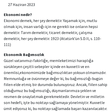
27 Haziran 2023
Kamu Hizmet Standartları
Bilanço
Sergiler
Ekonomi nedir?
Ekonomi demek, her şey demektir. Yaşamak için, mutlu
Hizmet Envanteri
Projeler
olmak için, insan varlığı için ne gerekli ise onların hepsi
demektir. Tarım demektir, ticaret demektir, çalışma
Uluslararası Yayıncılık
demektir, her şey demektir. 1923 (Atatürk’ün S.D.II, s. 110-
111)
Ödüller
Ekonomik Bağımsızlık
Başvurular
Güzel vatanımızı fakirliğe, memleketimizi haraplığa
sürükleyen çeşitli sebepler içinde en kuvvetli ve en
önemlisi,ekonomimizde bağımsızlıktan yoksun olmamızdır.
Memnunluğa ve övünmeye değer ki, bu bağımsızlığı bugün
fiilen elde etmiş bir durumda bulunuyoruz. Ancak, fiilen sahip
olduğumuz bu bağımsızlığı, düşmanlarımıza şeklen ve
resmen de onaylatmak gerekmektedir. Devletin ve milletin
son hedefi, işte bu noktayı sağlamaya yönelmiştir. Kuvvetle
ümit ediyoruz ki, bu noktayı sağlamada başarı kazanılacaktır.