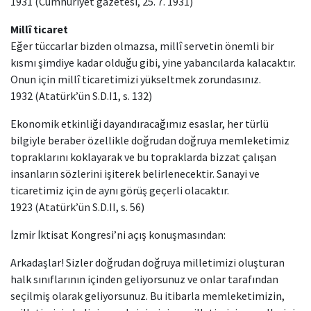
1931 (Cumhuriyet gazetesi, 25. 7. 1931)
Millî ticaret
Eğer tüccarlar bizden olmazsa, millî servetin önemli bir
kısmı şimdiye kadar olduğu gibi, yine yabancılarda kalacaktır.
Onun için millî ticaretimizi yükseltmek zorundasınız.
1932 (Atatürk’ün S.D.I1, s. 132)
Ekonomik etkinliği dayandıracağımız esaslar, her türlü
bilgiyle beraber özellikle doğrudan doğruya memleketimiz
topraklarını koklayarak ve bu topraklarda bizzat çalışan
insanların sözlerini işiterek belirlenecektir. Sanayi ve
ticaretimiz için de aynı görüş geçerli olacaktır.
1923 (Atatürk’ün S.D.II, s. 56)
İzmir İktisat Kongresi’ni açış konuşmasından:
Arkadaşlar! Sizler doğrudan doğruya milletimizi oluşturan
halk sınıflarının içinden geliyorsunuz ve onlar tarafından
seçilmiş olarak geliyorsunuz. Bu itibarla memleketimizin,