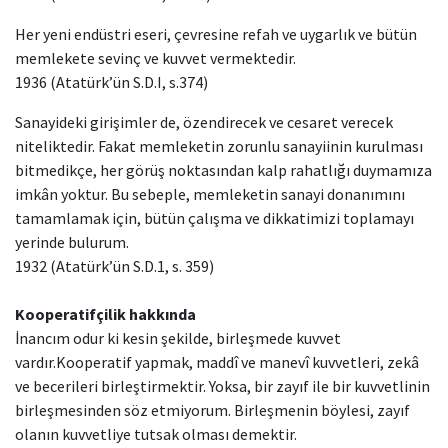
Her yeni endüstri eseri, çevresine refah ve uygarlık ve bütün
memlekete sevinç ve kuvvet vermektedir.
1936 (Atatürk’ün S.D.I, s.374)
Sanayideki girişimler de, özendirecek ve cesaret verecek
niteliktedir. Fakat memleketin zorunlu sanayiinin kurulması
bitmedikçe, her görüş noktasından kalp rahatlığı duymamıza
imkân yoktur. Bu sebeple, memleketin sanayi donanımını
tamamlamak için, bütün çalışma ve dikkatimizi toplamayı
yerinde bulurum.
1932 (Atatürk’ün S.D.1, s. 359)
Kooperatifçilik hakkında
İnancım odur ki kesin şekilde, birleşmede kuvvet
vardır.Kooperatif yapmak, maddî ve manevî kuvvetleri, zekâ
ve becerileri birleştirmektir. Yoksa, bir zayıf ile bir kuvvetlinin
birleşmesinden söz etmiyorum. Birleşmenin böylesi, zayıf
olanın kuvvetliye tutsak olması demektir.