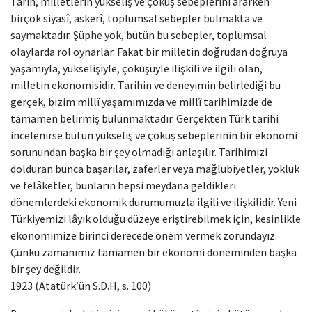
Tarih, milletlerin yükseliş ve çöküş sebeplerini ararken
birçok siyasî, askerî, toplumsal sebepler bulmakta ve
saymaktadır. Şüphe yok, bütün bu sebepler, toplumsal
olaylarda rol oynarlar. Fakat bir milletin doğrudan doğruya
yaşamıyla, yükselişiyle, çöküşüyle ilişkili ve ilgili olan,
milletin ekonomisidir. Tarihin ve deneyimin belirlediği bu
gerçek, bizim millî yaşamımızda ve millî tarihimizde de
tamamen belirmiş bulunmaktadır. Gerçekten Türk tarihi
incelenirse bütün yükseliş ve çöküş sebeplerinin bir ekonomi
sorunundan başka bir şey olmadığı anlaşılır. Tarihimizi
dolduran bunca başarılar, zaferler veya mağlubiyetler, yokluk
ve felâketler, bunların hepsi meydana geldikleri
dönemlerdeki ekonomik durumumuzla ilgili ve ilişkilidir. Yeni
Türkiyemizi lâyık olduğu düzeye eriştirebilmek için, kesinlikle
ekonomimize birinci derecede önem vermek zorundayız.
Çünkü zamanımız tamamen bir ekonomi döneminden başka
bir şey değildir.
1923 (Atatürk’ün S.D.H, s. 100)