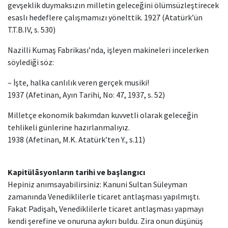
gevşeklik duymaksızın milletin geleceğini ölümsüzleştirecek
esaslı hedeflere çalışmamızı yönelttik. 1927 (Atatürk’ün
T.T.B.IV, s. 530)
Nazilli Kumaş Fabrikası’nda, işleyen makineleri incelerken
söylediği söz:
– İşte, halka canlılık veren gerçek musiki!
1937 (Afetinan, Ayın Tarihi, No: 47, 1937, s. 52)
Milletçe ekonomik bakımdan kuvvetli olarak geleceğin
tehlikeli günlerine hazırlanmalıyız.
1938 (Afetinan, M.K. Atatürk’ten Y., s.11)
Kapitülâsyonların tarihi ve başlangıcı
Hepiniz anımsayabilirsiniz: Kanuni Sultan Süleyman
zamanında Venediklilerle ticaret antlaşması yapılmıştı.
Fakat Padişah, Venediklilerle ticaret antlaşması yapmayı
kendi şerefine ve onuruna aykırı buldu. Zira onun düşünüş