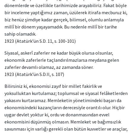
dönemlerde ve özellikle tarihimizde arayabiliriz. Fakat böyle
bir inceleme yaptığımız zaman, üzülerek itirafa mecburuz ki,
biz henüz şimdiye kadar gerçek, bilimsel, olumlu anlamıyla
millî bir dönem yaşayamadık. Bu nedenle millî bir tarihe
sahip olamadık.
1923 (Atatürk’ün S.D. 11, s. 100-101)
Siyasal, askerî zaferler ne kadar büyük olursa olsunlar,
ekonomik zaferlerle taçlandırılmazlarsa meydana gelen
zaferler devamlı olamaz, az zamanda söner.
1923 (Atatürk’ün S.D.II, s. 107)
Bilirsiniz ki, ekonomisi zayıf bir millet fakirlik ve
yoksulluktan kurtulamaz; toplumsal ve siyasal felâketlerden
yakasını kurtaramaz. Memleketin yönetimindeki başarı da
ekonomisindeki kazançların derecesiyle orantılı olur. Hiçbir
uygar devlet yoktur ki, ordu ve donanmasından evvel
ekonomisini düşünmüş olmasın. Memleket ve bağımsızlık
savunması için varlığı gerekli olan bütün kuvvetler ve araçlar,