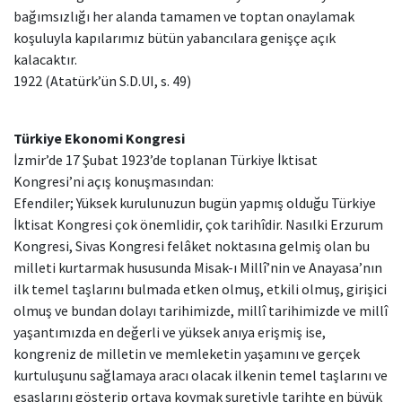
bağımsızlığı her alanda tamamen ve toptan onaylamak
koşuluyla kapılarımız bütün yabancılara genişçe açık
kalacaktır.
1922 (Atatürk’ün S.D.UI, s. 49)
Türkiye Ekonomi Kongresi
İzmir’de 17 Şubat 1923’de toplanan Türkiye İktisat
Kongresi’ni açış konuşmasından:
Efendiler; Yüksek kurulunuzun bugün yapmış olduğu Türkiye
İktisat Kongresi çok önemlidir, çok tarihîdir. Nasılki Erzurum
Kongresi, Sivas Kongresi felâket noktasına gelmiş olan bu
milleti kurtarmak hususunda Misak-ı Millî’nin ve Anayasa’nın
ilk temel taşlarını bulmada etken olmuş, etkili olmuş, girişici
olmuş ve bundan dolayı tarihimizde, millî tarihimizde ve millî
yaşantımızda en değerli ve yüksek anıya erişmiş ise,
kongreniz de milletin ve memleketin yaşamını ve gerçek
kurtuluşunu sağlamaya aracı olacak ilkenin temel taşlarını ve
esaslarını gösterip ortaya koymak suretiyle tarihte en büyük