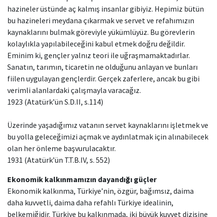
hazineler üstünde aç kalmış insanlar gibiyiz. Hepimiz bütün
bu hazineleri meydana çıkarmak ve servet ve refahımızın
kaynaklarını bulmak göreviyle yükümlüyüz. Bu görevlerin
kolaylıkla yapılabileceğini kabul etmek doğru değildir.
Eminim ki, gençler yalnız teori ile uğraşmamaktadırlar.
Sanatın, tarımın, ticaretin ne olduğunu anlayan ve bunları
fiilen uygulayan gençlerdir. Gerçek zaferlere, ancak bu gibi
verimli alanlardaki çalışmayla varacağız.
1923 (Atatürk’ün S.D.II, s.114)
Üzerinde yaşadığımız vatanın servet kaynaklarını işletmek ve
bu yolla geleceğimizi açmak ve aydınlatmak için alınabilecek
olan her önleme başvurulacaktır.
1931 (Atatürk’ün T.T.B.IV, s. 552)
Ekonomik kalkınmamızın dayandığı güçler
Ekonomik kalkınma, Türkiye’nin, özgür, bağımsız, daima
daha kuvvetli, daima daha refahlı Türkiye idealinin,
belkemiğidir. Türkiye bu kalkınmada, iki büyük kuvvet dizisine