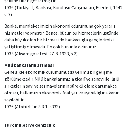
şekilde fiilen göstermiştir.
1936 (Türkiye İş Bankası, Kuruluşu,Çalışmaları, Eserleri, 1942,
s. 7)
Banka, memleketimizin ekonomik durumuna çok yararlı
hizmetler yapmıştır. Bence, bütün bu hizmetlerin üstünde
daha büyük olan bir hizmeti de bankacılığa gençlerimizi
yetiştirmiş olmasıdır. En çok bununla övünürüz.
1933 (Akşam gazetesi, 27. 8. 1933, s.2)
Millî bankaların artması
Genellikle ekonomik durumumuzda verimli bir gelişme
görülmektedir. Millî bankalarımızla ticarî ve sanayi ile ilgili
şirketlerin sayı ve sermayelerinin sürekli olarak artmakta
olması, halkımızın ekonomik faaliyet ve uyanıklığına kanıt
sayılabilir.
1926 (Atatürk’ün S.D.1, s333)
Türk milleti ve denizcilik