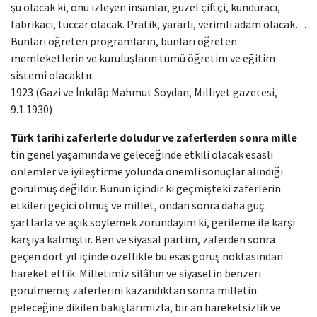
şu olacak ki, onu izleyen insanlar, güzel çiftçi, kunduracı,
fabrikacı, tüccar olacak. Pratik, yararlı, verimli adam olacak…
Bunları öğreten programların, bunları öğreten
memleketlerin ve kuruluşların tümü öğretim ve eğitim
sistemi olacaktır.
1923 (Gazi ve İnkılâp Mahmut Soydan, Milliyet gazetesi,
9.1.1930)
Türk tarihi zaferlerle doludur ve zaferlerden sonra mille
tin genel yaşamında ve geleceğinde etkili olacak esaslı
önlemler ve iyileştirme yolunda önemli sonuçlar alındığı
görülmüş değildir. Bunun içindir ki geçmişteki zaferlerin
etkileri geçici olmuş ve millet, ondan sonra daha güç
şartlarla ve açık söylemek zorundayım ki, gerileme ile karşı
karşıya kalmıştır. Ben ve siyasal partim, zaferden sonra
geçen dört yıl içinde özellikle bu esas görüş noktasından
hareket ettik. Milletimiz silâhın ve siyasetin benzeri
görülmemiş zaferlerini kazandıktan sonra milletin
geleceğine dikilen bakışlarımızla, bir an hareketsizlik ve