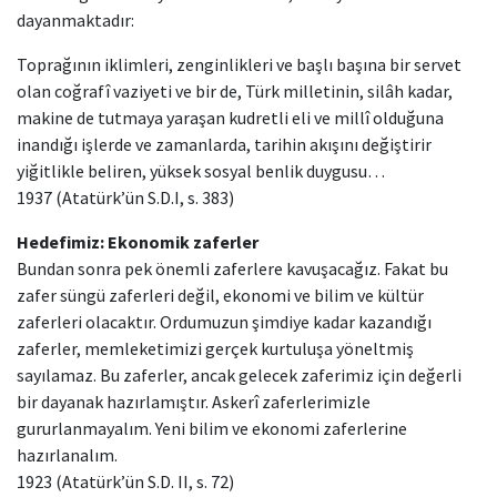
dayanmaktadır:
Toprağının iklimleri, zenginlikleri ve başlı başına bir servet
olan coğrafî vaziyeti ve bir de, Türk milletinin, silâh kadar,
makine de tutmaya yaraşan kudretli eli ve millî olduğuna
inandığı işlerde ve zamanlarda, tarihin akışını değiştirir
yiğitlikle beliren, yüksek sosyal benlik duygusu…
1937 (Atatürk’ün S.D.I, s. 383)
Hedefimiz: Ekonomik zaferler
Bundan sonra pek önemli zaferlere kavuşacağız. Fakat bu
zafer süngü zaferleri değil, ekonomi ve bilim ve kültür
zaferleri olacaktır. Ordumuzun şimdiye kadar kazandığı
zaferler, memleketimizi gerçek kurtuluşa yöneltmiş
sayılamaz. Bu zaferler, ancak gelecek zaferimiz için değerli
bir dayanak hazırlamıştır. Askerî zaferlerimizle
gururlanmayalım. Yeni bilim ve ekonomi zaferlerine
hazırlanalım.
1923 (Atatürk’ün S.D. II, s. 72)