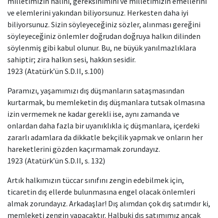
milletimizin halini, gereksinimini ve milletimizin emellerini
ve elemlerini yakından biliyorsunuz. Herkesten daha iyi
biliyorsunuz. Sizin söyleyeceğiniz sözler, alınması gereğini
söyleyeceğiniz önlemler doğrudan doğruya halkın dilinden
söylenmiş gibi kabul olunur. Bu, ne büyük yanılmazlıklara
sahiptir; zira halkın sesi, hakkın sesidir.
1923 (Atatürk’ün S.D.II, s.100)
Paramızı, yaşamımızı dış düşmanların sataşmasından
kurtarmak, bu memleketin dış düşmanlara tutsak olmasına
izin vermemek ne kadar gerekli ise, aynı zamanda ve
onlardan daha fazla bir uyanıklıkla iç düşmanlara, içerdeki
zararlı adamlara da dikkatle bekçilik yapmak ve onların her
hareketlerini gözden kaçırmamak zorundayız.
1923 (Atatürk’ün S.D.II, s. 132)
Artık halkımızın tüccar sınıfını zengin edebilmek için,
ticaretin dış ellerde bulunmasına engel olacak önlemleri
almak zorundayız. Arkadaşlar! Dış alımdan çok dış satımdır ki,
memleketi zengin yapacaktır. Halbuki dış satımımız ancak