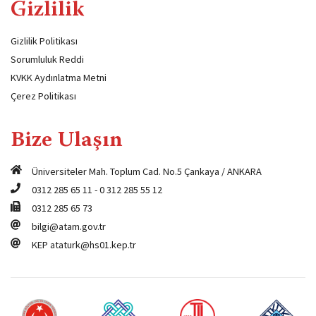
Gizlilik
Gizlilik Politikası
Sorumluluk Reddi
KVKK Aydınlatma Metni
Çerez Politikası
Bize Ulaşın
Üniversiteler Mah. Toplum Cad. No.5 Çankaya / ANKARA
0312 285 65 11
-
0 312 285 55 12
0312 285 65 73
bilgi@atam.gov.tr
KEP
ataturk@hs01.kep.tr