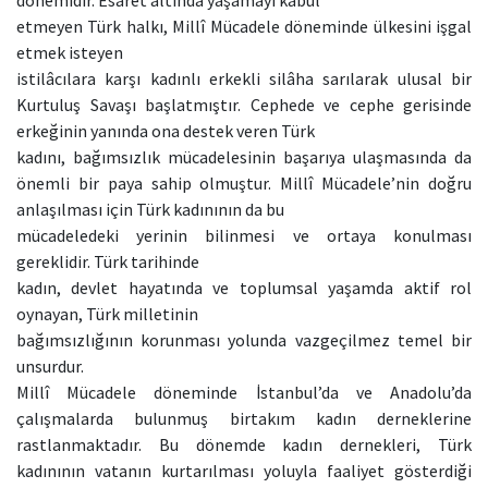
dönemidir. Esaret altında yaşamayı kabul
etmeyen Türk halkı, Millî Mücadele döneminde ülkesini işgal
etmek isteyen
istilâcılara karşı kadınlı erkekli silâha sarılarak ulusal bir
Kurtuluş Savaşı başlatmıştır. Cephede ve cephe gerisinde
erkeğinin yanında ona destek veren Türk
kadını, bağımsızlık mücadelesinin başarıya ulaşmasında da
önemli bir paya sahip olmuştur. Millî Mücadele’nin doğru
anlaşılması için Türk kadınının da bu
mücadeledeki yerinin bilinmesi ve ortaya konulması
gereklidir. Türk tarihinde
kadın, devlet hayatında ve toplumsal yaşamda aktif rol
oynayan, Türk milletinin
bağımsızlığının korunması yolunda vazgeçilmez temel bir
unsurdur.
Millî Mücadele döneminde İstanbul’da ve Anadolu’da
çalışmalarda bulunmuş birtakım kadın derneklerine
rastlanmaktadır. Bu dönemde kadın dernekleri, Türk
kadınının vatanın kurtarılması yoluyla faaliyet gösterdiği