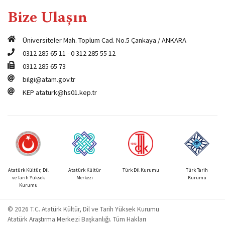
Bize Ulaşın
Üniversiteler Mah. Toplum Cad. No.5 Çankaya / ANKARA
0312 285 65 11
-
0 312 285 55 12
0312 285 65 73
bilgi@atam.gov.tr
KEP
ataturk@hs01.kep.tr
Atatürk Kültür, Dil
Atatürk Kültür
Türk Dil Kurumu
Türk Tarih
ve Tarih Yüksek
Merkezi
Kurumu
Kurumu
© 2026 T.C. Atatürk Kültür, Dil ve Tarih Yüksek Kurumu
Atatürk Araştırma Merkezi Başkanlığı. Tüm Hakları