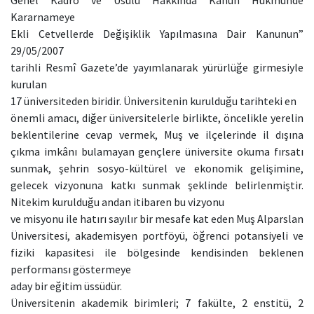
Genel Kadro ve Usulü Hakkında Kanun Hükmünde
Kararnameye
Ekli Cetvellerde Değişiklik Yapılmasına Dair Kanunun”
29/05/2007
tarihli Resmî Gazete’de yayımlanarak yürürlüğe girmesiyle
kurulan
17 üniversiteden biridir. Üniversitenin kurulduğu tarihteki en
önemli amacı, diğer üniversitelerle birlikte, öncelikle yerelin
beklentilerine cevap vermek, Muş ve ilçelerinde il dışına
çıkma imkânı bulamayan gençlere üniversite okuma fırsatı
sunmak, şehrin sosyo-kültürel ve ekonomik gelişimine,
gelecek vizyonuna katkı sunmak şeklinde belirlenmiştir.
Nitekim kurulduğu andan itibaren bu vizyonu
ve misyonu ile hatırı sayılır bir mesafe kat eden Muş Alparslan
Üniversitesi, akademisyen portföyü, öğrenci potansiyeli ve
fiziki kapasitesi ile bölgesinde kendisinden beklenen
performansı göstermeye
aday bir eğitim üssüdür.
Üniversitenin akademik birimleri; 7 fakülte, 2 enstitü, 2