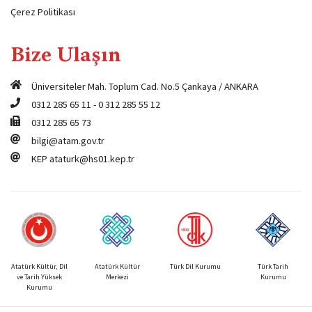
Çerez Politikası
Bize Ulaşın
Üniversiteler Mah. Toplum Cad. No.5 Çankaya / ANKARA
0312 285 65 11
-
0 312 285 55 12
0312 285 65 73
bilgi@atam.gov.tr
KEP
ataturk@hs01.kep.tr
Atatürk Kültür, Dil
Atatürk Kültür
Türk Dil Kurumu
Türk Tarih
ve Tarih Yüksek
Merkezi
Kurumu
Kurumu