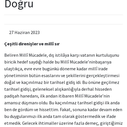
Doğru
Kamu Hizmet Standartları
Bilanço
Sergiler
Hizmet Envanteri
Projeler
27 Haziran 2023
Uluslararası Yayıncılık
Çeşitli direnişler ve millî sır
Ödüller
Beliren Millî Mücadele, dış istilâya karşı vatanın kurtuluşunu
biricik hedef saydığı halde bu Millî Mücadele’ninbaşarıya
Başvurular
ulaştıkça, evre evre bugünkü döneme kadar millî irade
yönetiminin bütün esaslarını ve şekillerini gerçekleştirmesi
doğal ve kaçınılmaz bir tarihsel gidiş idi. Bu önüne geçilmez
tarihsel gidişi, geleneksel alışkanlığıyla derhal hisseden
padişah hanedanı, ilk andan itibaren Millî Mücadele’nin
amansız düşmanı oldu. Bu kaçınılmaz tarihsel gidişi ilk anda
ben de gördüm ve hissettim. Fakat, sonuna kadar devam eden
bu duygularımızı ilk anda tam olarak göstermedik ve ifade
etmedik. Gelecek ihtimaller üzerine fazla demeç, giriştiğimiz