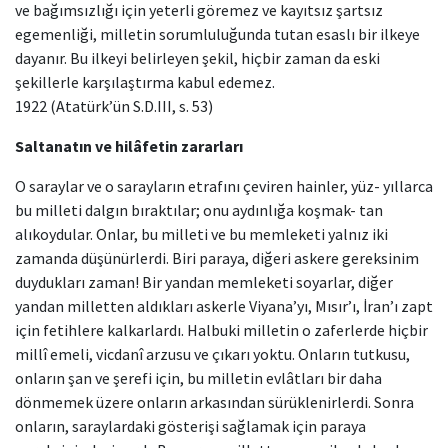
ve bağımsızlığı için yeterli göremez ve kayıtsız şartsız
egemenliği, milletin sorumluluğunda tutan esaslı bir ilkeye
dayanır. Bu ilkeyi belirleyen şekil, hiçbir zaman da eski
şekillerle karşılaştırma kabul edemez.
1922 (Atatürk’ün S.D.III, s. 53)
Saltanatın ve hilâfetin zararları
O saraylar ve o sarayların etrafını çeviren hainler, yüz- yıllarca
bu milleti dalgın bıraktılar; onu aydınlığa koşmak- tan
alıkoydular. Onlar, bu milleti ve bu memleketi yalnız iki
zamanda düşünürlerdi. Biri paraya, diğeri askere gereksinim
duydukları zaman! Bir yandan memleketi soyarlar, diğer
yandan milletten aldıkları askerle Viyana’yı, Mısır’ı, İran’ı zapt
için fetihlere kalkarlardı. Halbuki milletin o zaferlerde hiçbir
millî emeli, vicdanî arzusu ve çıkarı yoktu. Onların tutkusu,
onların şan ve şerefi için, bu milletin evlâtları bir daha
dönmemek üzere onların arkasından sürüklenirlerdi. Sonra
onların, saraylardaki gösterişi sağlamak için paraya