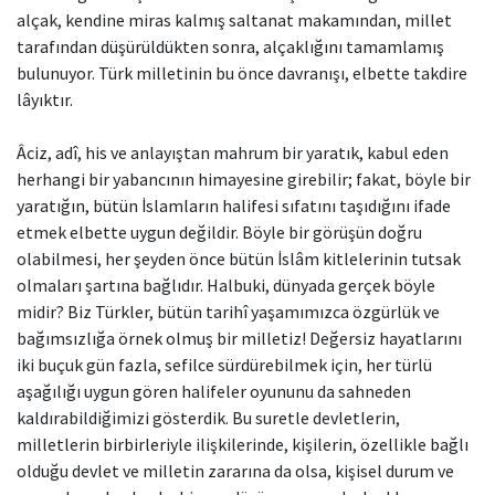
alçak, kendine miras kalmış saltanat makamından, millet
tarafından düşürüldükten sonra, alçaklığını tamamlamış
bulunuyor. Türk milletinin bu önce davranışı, elbette takdire
lâyıktır.
Âciz, adî, his ve anlayıştan mahrum bir yaratık, kabul eden
herhangi bir yabancının himayesine girebilir; fakat, böyle bir
yaratığın, bütün İslamların halifesi sıfatını taşıdığını ifade
etmek elbette uygun değildir. Böyle bir görüşün doğru
olabilmesi, her şeyden önce bütün İslâm kitlelerinin tutsak
olmaları şartına bağlıdır. Halbuki, dünyada gerçek böyle
midir? Biz Türkler, bütün tarihî yaşamımızca özgürlük ve
bağımsızlığa örnek olmuş bir milletiz! Değersiz hayatlarını
iki buçuk gün fazla, sefilce sürdürebilmek için, her türlü
aşağılığı uygun gören halifeler oyununu da sahneden
kaldırabildiğimizi gösterdik. Bu suretle devletlerin,
milletlerin birbirleriyle ilişkilerinde, kişilerin, özellikle bağlı
olduğu devlet ve milletin zararına da olsa, kişisel durum ve