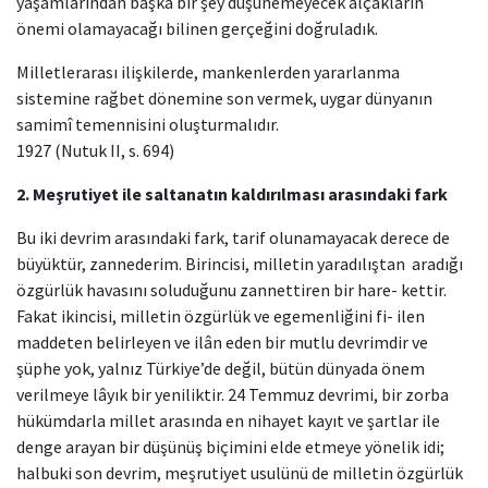
yaşamlarından başka bir şey düşünemeyecek alçakların
önemi olamayacağı bilinen gerçeğini doğruladık.
Milletlerarası ilişkilerde, mankenlerden yararlanma
sistemine rağbet dönemine son vermek, uygar dünyanın
samimî temennisini oluşturmalıdır.
1927 (Nutuk II, s. 694)
2. Meşrutiyet ile saltanatın kaldırılması arasındaki fark
Bu iki devrim arasındaki fark, tarif olunamayacak derece de
büyüktür, zannederim. Birincisi, milletin yaradılıştan aradığı
özgürlük havasını soluduğunu zannettiren bir hare- kettir.
Fakat ikincisi, milletin özgürlük ve egemenliğini fi- ilen
maddeten belirleyen ve ilân eden bir mutlu devrimdir ve
şüphe yok, yalnız Türkiye’de değil, bütün dünyada önem
verilmeye lâyık bir yeniliktir. 24 Temmuz devrimi, bir zorba
hükümdarla millet arasında en nihayet kayıt ve şartlar ile
denge arayan bir düşünüş biçimini elde etmeye yönelik idi;
halbuki son devrim, meşrutiyet usulünü de milletin özgürlük