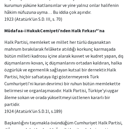
kurumun yüküne katlansınlar ve yine yalnız onlar halifenin
hâkim nüfuzuna uyma… Bu iddia çok aşırıdır.
1923 (Atatürk’ün S.D. III, s. 70)
Müdafaa-i HukukCemiyeti’nden Halk Fırkası*’na
Halk Partisi, memleket ve millet her türlü dayanaktan
mahrum bırakılarak felâkete atıldığı korkunç karmaşada
bütün milleti kadrosu içine alarak kuvvet ve kudret yapan, dış
düşmanlarını kovan, iç düşmanlarını ortadan kaldıran, halka
özgürlük ve egemenlik sağlayan kutsal bir dernektir.Halk
Partisi, hiçbir safsataya ilgi göstermeyerek Türk
Cumhuriyeti’ni kuran devrimci bir ruhun bütün memlekette
belirmesi ve organlaşmasıdır. Halk Partisi, Türkiye’yi uygar
âleme sokan ve orada yükseltmeyi üstlenen kararlı bir
partidir.
1924 (Atatürk’ün S.D.1I, s.189)
Başkanlığını taşımakla övündüğüm Cumhuriyet Halk Partisi,