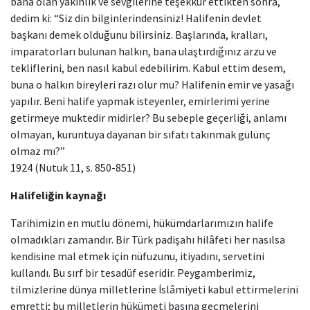
bana olan yakınlık ve sevgilerine teşekkür ettikten sonra,
dedim ki: “Siz din bilginlerindensiniz! Halifenin devlet
başkanı demek olduğunu bilirsiniz. Başlarında, kralları,
imparatorları bulunan halkın, bana ulaştırdığınız arzu ve
tekliflerini, ben nasıl kabul edebilirim. Kabul ettim desem,
buna o halkın bireyleri razı olur mu? Halifenin emir ve yasağı
yapılır. Beni halife yapmak isteyenler, emirlerimi yerine
getirmeye muktedir midirler? Bu sebeple geçerliği, anlamı
olmayan, kuruntuya dayanan bir sıfatı takınmak gülünç
olmaz mı?”
1924 (Nutuk 11, s. 850-851)
Halifeliğin kaynağı
Tarihimizin en mutlu dönemi, hükümdarlarımızın halife
olmadıkları zamandır. Bir Türk padişahı hilâfeti her nasılsa
kendisine mal etmek için nüfuzunu, itiyadını, servetini
kullandı. Bu sırf bir tesadüf eseridir. Peygamberimiz,
tilmizlerine dünya milletlerine İslâmiyeti kabul ettirmelerini
emretti; bu milletlerin hükümeti başına geçmelerini