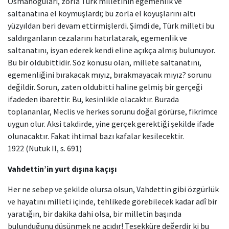
Osmanoğuları, zorla Türk milletinin egemenlik ve
saltanatına el koymuşlardı; bu zorla el koyuşlarını altı
yüzyıldan beri devam ettirmişlerdi. Şimdi de, Türk milleti bu
saldırganların cezalarını hatırlatarak, egemenlik ve
saltanatını, isyan ederek kendi eline açıkça almış bulunuyor.
Bu bir oldubittidir. Söz konusu olan, millete saltanatını,
egemenliğini bırakacak mıyız, bırakmayacak mıyız? sorunu
değildir. Sorun, zaten oldubitti haline gelmiş bir gerçeği
ifadeden ibarettir. Bu, kesinlikle olacaktır. Burada
toplananlar, Meclis ve herkes sorunu doğal görürse, fikrimce
uygun olur. Aksi takdirde, yine gerçek gerektiği şekilde ifade
olunacaktır. Fakat ihtimal bazı kafalar kesilecektir.
1922 (Nutuk II, s. 691)
Vahdettin’in yurt dışına kaçışı
Her ne sebep ve şekilde olursa olsun, Vahdettin gibi özgürlük
ve hayatını milleti içinde, tehlikede görebilecek kadar adî bir
yaratığın, bir dakika dahi olsa, bir milletin başında
bulunduğunu düşünmek ne acıdır! Teşekküre değerdir ki bu