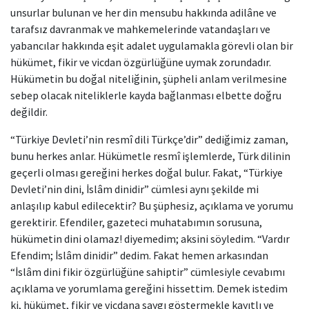
unsurlar bulunan ve her din mensubu hakkında adilâne ve
tarafsız davranmak ve mahkemelerinde vatandaşları ve
yabancılar hakkında eşit adalet uygulamakla görevli olan bir
hükümet, fikir ve vicdan özgürlüğüne uymak zorundadır.
Hükümetin bu doğal niteliğinin, şüpheli anlam verilmesine
sebep olacak niteliklerle kayda bağlanması elbette doğru
değildir.
“Türkiye Devleti’nin resmî dili Türkçe’dir” dediğimiz zaman,
bunu herkes anlar. Hükümetle resmî işlemlerde, Türk dilinin
geçerli olması gereğini herkes doğal bulur. Fakat, “Türkiye
Devleti’nin dini, İslâm dinidir” cümlesi aynı şekilde mi
anlaşılıp kabul edilecektir? Bu şüphesiz, açıklama ve yorumu
gerektirir. Efendiler, gazeteci muhatabımın sorusuna,
hükümetin dini olamaz! diyemedim; aksini söyledim. “Vardır
Efendim; İslâm dinidir” dedim. Fakat hemen arkasından
“İslâm dini fikir özgürlüğüne sahiptir” cümlesiyle cevabımı
açıklama ve yorumlama gereğini hissettim. Demek istedim
ki, hükümet, fikir ve vicdana saygı göstermekle kayıtlı ve