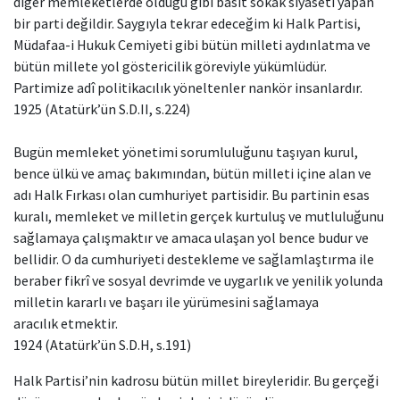
diğer memleketlerde olduğu gibi basit sokak siyaseti yapan
bir parti değildir. Saygıyla tekrar edeceğim ki Halk Partisi,
Müdafaa-i Hukuk Cemiyeti gibi bütün milleti aydınlatma ve
bütün millete yol göstericilik göreviyle yükümlüdür.
Partimize adî politikacılık yöneltenler nankör insanlardır.
1925 (Atatürk’ün S.D.II, s.224)
Bugün memleket yönetimi sorumluluğunu taşıyan kurul,
bence ülkü ve amaç bakımından, bütün milleti içine alan ve
adı Halk Fırkası olan cumhuriyet partisidir. Bu partinin esas
kuralı, memleket ve milletin gerçek kurtuluş ve mutluluğunu
sağlamaya çalışmaktır ve amaca ulaşan yol bence budur ve
bellidir. O da cumhuriyeti destekleme ve sağlamlaştırma ile
beraber fikrî ve sosyal devrimde ve uygarlık ve yenilik yolunda
milletin kararlı ve başarı ile yürümesini sağlamaya
aracılık etmektir.
1924 (Atatürk’ün S.D.H, s.191)
Halk Partisi’nin kadrosu bütün millet bireyleridir. Bu gerçeği