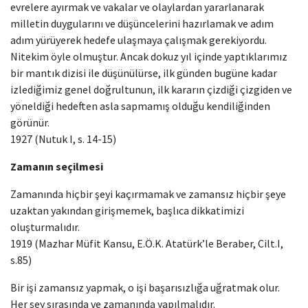
evrelere ayırmak ve vakalar ve olaylardan yararlanarak
milletin duygularını ve düşüncelerini hazırlamak ve adım
adım yürüyerek hedefe ulaşmaya çalışmak gerekiyordu.
Nitekim öyle olmuştur. Ancak dokuz yıl içinde yaptıklarımız
bir mantık dizisi ile düşünülürse, ilk günden bugüne kadar
izlediğimiz genel doğrultunun, ilk kararın çizdiği çizgiden ve
yöneldiği hedeften asla sapmamış olduğu kendiliğinden
görünür.
1927 (Nutuk I, s. 14-15)
Zamanın seçilmesi
Zamanında hiçbir şeyi kaçırmamak ve zamansız hiçbir şeye
uzaktan yakından girişmemek, başlıca dikkatimizi
oluşturmalıdır.
1919 (Mazhar Müfit Kansu, E.Ö.K. Atatürk’le Beraber, Cilt.I,
s.85)
Bir işi zamansız yapmak, o işi başarısızlığa uğratmak olur.
Her şey sırasında ve zamanında yapılmalıdır.