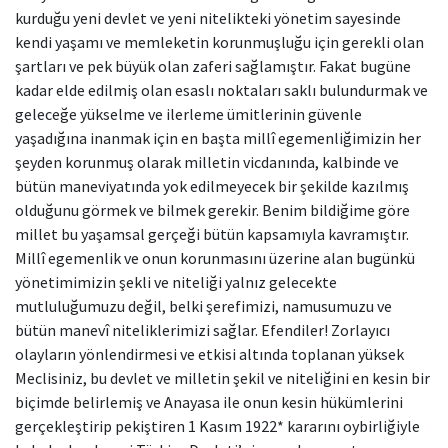
kurduğu yeni devlet ve yeni nitelikteki yönetim sayesinde
kendi yaşamı ve memleketin korunmuşluğu için gerekli olan
şartları ve pek büyük olan zaferi sağlamıştır. Fakat bugüne
kadar elde edilmiş olan esaslı noktaları saklı bulundurmak ve
geleceğe yükselme ve ilerleme ümitlerinin güvenle
yaşadığına inanmak için en başta millî egemenliğimizin her
şeyden korunmuş olarak milletin vicdanında, kalbinde ve
bütün maneviyatında yok edilmeyecek bir şekilde kazılmış
olduğunu görmek ve bilmek gerekir. Benim bildiğime göre
millet bu yaşamsal gerçeği bütün kapsamıyla kavramıştır.
Millî egemenlik ve onun korunmasını üzerine alan bugünkü
yönetimimizin şekli ve niteliği yalnız gelecekte
mutluluğumuzu değil, belki şerefimizi, namusumuzu ve
bütün manevî niteliklerimizi sağlar. Efendiler! Zorlayıcı
olayların yönlendirmesi ve etkisi altında toplanan yüksek
Meclisiniz, bu devlet ve milletin şekil ve niteliğini en kesin bir
biçimde belirlemiş ve Anayasa ile onun kesin hükümlerini
gerçekleştirip pekiştiren 1 Kasım 1922* kararını oybirliğiyle