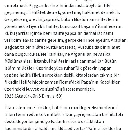
emretmedi. Peygamberin zihninden asla böyle bir fikir
geçmemiştir. Hilâfet demek, yönetme, hükümet demektir.
Gerçekten görevini yapmak, bütün Müslüman milletlerini
yönetmek istiyen bir halife, bunu nasıl başarır? îtiraf ederim
ki, bu şartlar içinde beni halife yapsalar, derhal istifamı
verirdim. Fakat tarihe gelelim, gerçekleri inceleyelim. Araplar
Bağdat’ta bir hilâfet kurdular; fakat, Kurtuba’da bir hilâfet
daha oluşturdular. Ne İranlılar, ne Afganlılar, ne Afrika
Müslümanları, İstanbul halifesini asla tanımadılar. Bütün
İslâm milletleri üzerinde yüce ruhanîlik görevini yapan
yegâne halife fikri, gerçekten değil, kitaplardan çıkmış bir
fikirdir. Halife hiçbir zaman Roma’daki Papa’nın Katolikler
üzerindeki kuvvet ve gücünü gösterememiştir.
1923 (Atatürk’ün S.D. m, s. 69)
İslâm âleminde Türkler, halifenin maddî gereksinimlerini
fiilen temin eden tek millettir. Dünyayı içine alan bir hilâfeti
destekleyenler şimdiye kadar her türlü ortaklıktan
kaçınmışlardır. O halde, ne iddia ediyorlar? Yalnız Türkler bu