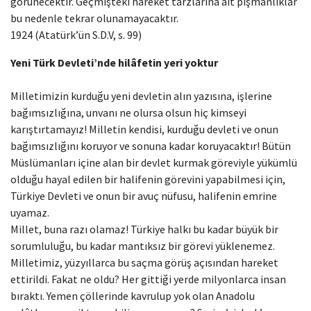
görünecektir. Geçmişteki hareket tarzlarına ait pişmanlıklar
bu nedenle tekrar olunamayacaktır.
1924 (Atatürk’ün S.D.V, s. 99)
Yeni Türk Devleti’nde hilâfetin yeri yoktur
Milletimizin kurduğu yeni devletin alın yazısına, işlerine
bağımsızlığına, unvanı ne olursa olsun hiç kimseyi
karıştırtamayız! Milletin kendisi, kurduğu devleti ve onun
bağımsızlığını koruyor ve sonuna kadar koruyacaktır! Bütün
Müslümanları içine alan bir devlet kurmak göreviyle yükümlü
olduğu hayal edilen bir halifenin görevini yapabilmesi için,
Türkiye Devleti ve onun bir avuç nüfusu, halifenin emrine
uyamaz.
Millet, buna razı olamaz! Türkiye halkı bu kadar büyük bir
sorumluluğu, bu kadar mantıksız bir görevi yüklenemez.
Milletimiz, yüzyıllarca bu saçma görüş açısından hareket
ettirildi. Fakat ne oldu? Her gittiği yerde milyonlarca insan
bıraktı. Yemen çöllerinde kavrulup yok olan Anadolu