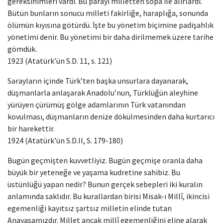
gereksinimleri vardı. Bu parayı milletten sopa ile alırlardı.
Bütün bunların sonucu milleti fakirliğe, haraplığa, sonunda
ölümün kıyısına götürdü. İşte bu yönetim biçimine padişahlık
yönetimi denir. Bu yönetimi bir daha dirilmemek üzere tarihe
gömdük.
1923 (Atatürk’ün S.D. 11, s. 121)
Sarayların içinde Türk’ten başka unsurlara dayanarak,
düşmanlarla anlaşarak Anadolu’nun, Türklüğün aleyhine
yürüyen çürümüş gölge adamlarının Türk vatanından
kovulması, düşmanların denize dökülmesinden daha kurtarıcı
bir harekettir.
1924 (Atatürk’ün S.D.II, S. 179-180)
Bugün geçmişten kuvvetliyiz. Bugün geçmişe oranla daha
büyük bir yeteneğe ve yaşama kudretine sahibiz. Bu
üstünlüğü yapan nedir? Bunun gerçek sebepleri iki kuralın
anlamında saklıdır. Bu kurallardan birisi Misak-ı Millî, ikincisi
egemenliği kayıtsız şartsız milletin elinde tutan
Anayasamızdır. Millet ancak millî egemenliğini eline alarak