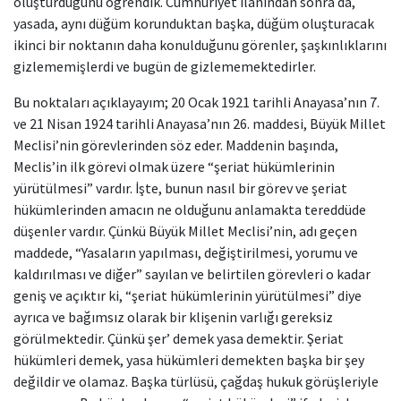
oluşturduğunu öğrendik. Cumhuriyet ilânından sonra da,
yasada, aynı düğüm korunduktan başka, düğüm oluşturacak
ikinci bir noktanın daha konulduğunu görenler, şaşkınlıklarını
gizlememişlerdi ve bugün de gizlememektedirler.
Bu noktaları açıklayayım; 20 Ocak 1921 tarihli Anayasa’nın 7.
ve 21 Nisan 1924 tarihli Anayasa’nın 26. maddesi, Büyük Millet
Meclisi’nin görevlerinden söz eder. Maddenin başında,
Meclis’in ilk görevi olmak üzere “şeriat hükümlerinin
yürütülmesi” vardır. İşte, bunun nasıl bir görev ve şeriat
hükümlerinden amacın ne olduğunu anlamakta tereddüde
düşenler vardır. Çünkü Büyük Millet Meclisi’nin, adı geçen
maddede, “Yasaların yapılması, değiştirilmesi, yorumu ve
kaldırılması ve diğer” sayılan ve belirtilen görevleri o kadar
geniş ve açıktır ki, “şeriat hükümlerinin yürütülmesi” diye
ayrıca ve bağımsız olarak bir klişenin varlığı gereksiz
görülmektedir. Çünkü şer’ demek yasa demektir. Şeriat
hükümleri demek, yasa hükümleri demekten başka bir şey
değildir ve olamaz. Başka türlüsü, çağdaş hukuk görüşleriyle