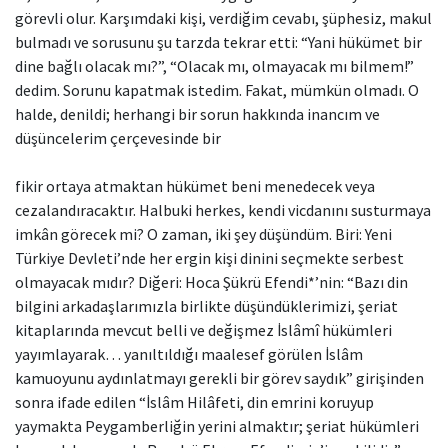
görevli olur. Karşımdaki kişi, verdiğim cevabı, şüphesiz, makul
bulmadı ve sorusunu şu tarzda tekrar etti: “Yani hükümet bir
dine bağlı olacak mı?”, “Olacak mı, olmayacak mı bilmem!”
dedim. Sorunu kapatmak istedim. Fakat, mümkün olmadı. O
halde, denildi; herhangi bir sorun hakkında inancım ve
düşüncelerim çerçevesinde bir
fikir ortaya atmaktan hükümet beni menedecek veya
cezalandıracaktır. Halbuki herkes, kendi vicdanını susturmaya
imkân görecek mi? O zaman, iki şey düşündüm. Biri: Yeni
Türkiye Devleti’nde her ergin kişi dinini seçmekte serbest
olmayacak mıdır? Diğeri: Hoca Şükrü Efendi*’nin: “Bazı din
bilgini arkadaşlarımızla birlikte düşündüklerimizi, şeriat
kitaplarında mevcut belli ve değişmez İslâmî hükümleri
yayımlayarak… yanıltıldığı maalesef görülen İslâm
kamuoyunu aydınlatmayı gerekli bir görev saydık” girişinden
sonra ifade edilen “İslâm Hilâfeti, din emrini koruyup
yaymakta Peygamberliğin yerini almaktır; şeriat hükümleri