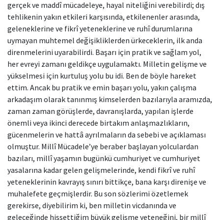
gerçek ve maddî mücadeleye, hayal niteliğini verebilirdi; dış
tehlikenin yakın etkileri karşısında, etkilenenler arasında,
geleneklerine ve fikrî yeteneklerine ve ruhî durumlarına
uymayan muhtemel değişikliklerden ürkeceklerin, ilk anda
direnmelerini uyarabilirdi. Başarı için pratik ve sağlam yol,
her evreyi zamanı geldikçe uygulamaktı. Milletin gelişme ve
yükselmesi için kurtuluş yolu bu idi. Ben de böyle hareket
ettim. Ancak bu pratik ve emin başarı yolu, yakın çalışma
arkadaşım olarak tanınmış kimselerden bazılarıyla aramızda,
zaman zaman görüşlerde, davranışlarda, yapılan işlerde
önemli veya ikinci derecede birtakım anlaşmazlıkların,
gücenmelerin ve hattâ ayrılmaların da sebebi ve açıklaması
olmuştur. Millî Mücadele’ye beraber başlayan yolculardan
bazıları, millî yaşamın bugünkü cumhuriyet ve cumhuriyet
yasalarına kadar gelen gelişmelerinde, kendi fikrî ve ruhî
yeteneklerinin kavrayış sınırı bittikçe, bana karşı direnişe ve
muhalefete geçmişlerdir. Bu son sözlerimi özetlemek
gerekirse, diyebilirim ki, ben milletin vicdanında ve
geleceğinde hissettiğim büyük gelişme yeteneğini, bir millî