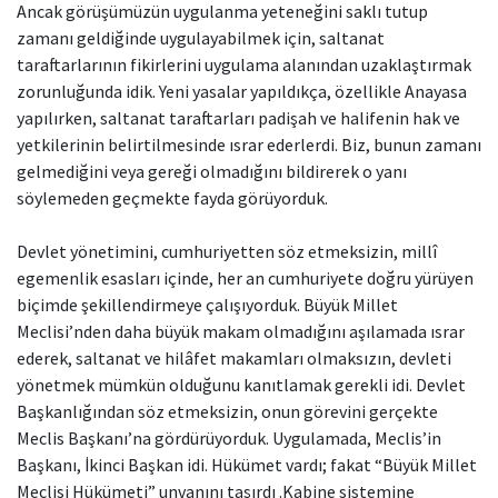
Ancak görüşümüzün uygulanma yeteneğini saklı tutup
zamanı geldiğinde uygulayabilmek için, saltanat
taraftarlarının fikirlerini uygulama alanından uzaklaştırmak
zorunluğunda idik. Yeni yasalar yapıldıkça, özellikle Anayasa
yapılırken, saltanat taraftarları padişah ve halifenin hak ve
yetkilerinin belirtilmesinde ısrar ederlerdi. Biz, bunun zamanı
gelmediğini veya gereği olmadığını bildirerek o yanı
söylemeden geçmekte fayda görüyorduk.
Devlet yönetimini, cumhuriyetten söz etmeksizin, millî
egemenlik esasları içinde, her an cumhuriyete doğru yürüyen
biçimde şekillendirmeye çalışıyorduk. Büyük Millet
Meclisi’nden daha büyük makam olmadığını aşılamada ısrar
ederek, saltanat ve hilâfet makamları olmaksızın, devleti
yönetmek mümkün olduğunu kanıtlamak gerekli idi. Devlet
Başkanlığından söz etmeksizin, onun görevini gerçekte
Meclis Başkanı’na gördürüyorduk. Uygulamada, Meclis’in
Başkanı, İkinci Başkan idi. Hükümet vardı; fakat “Büyük Millet
Meclisi Hükümeti” unvanını taşırdı .Kabine sistemine