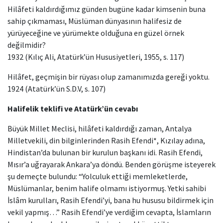
Hilâfeti kaldırdığımız günden bugüne kadar kimsenin buna
sahip çıkmaması, Müslüman dünyasının halifesiz de
yürüyeceğine ve yürümekte olduğuna en güzel örnek
değilmidir?
1932 (Kılıç Ali, Atatürk’ün Hususiyetleri, 1955, s. 117)
Hilâfet, geçmişin bir rüyası olup zamanımızda gereği yoktu.
1924 (Atatürk’ün S.D.V, s. 107)
Halifelik teklifi ve Atatürk’ün cevabı
Büyük Millet Meclisi, hilâfeti kaldırdığı zaman, Antalya
Milletvekili, din bilginlerinden Rasih Efendi*, Kızılay adına,
Hindistan’da bulunan bir kurulun başkanı idi. Rasih Efendi,
Mısır’a uğrayarak Ankara’ya döndü. Benden görüşme isteyerek
şu demeçte bulundu: “Yolculuk ettiği memleketlerde,
Müslümanlar, benim halife olmamı istiyormuş. Yetki sahibi
İslâm kurulları, Rasih Efendi’yi, bana hu hususu bildirmek için
vekil yapmış…” Rasih Efendi’ye verdiğim cevapta, İslamların