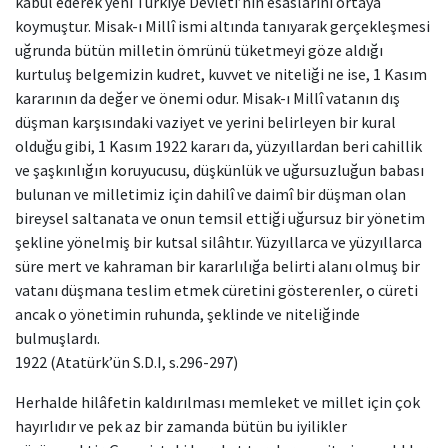
kabul ederek yeni Türkiye Devleti’nin esaslarını ortaya
koymuştur. Misak-ı Millî ismi altında tanıyarak gerçekleşmesi
uğrunda bütün milletin ömrünü tüketmeyi göze aldığı
kurtuluş belgemizin kudret, kuvvet ve niteliği ne ise, 1 Kasım
kararının da değer ve önemi odur. Misak-ı Millî vatanın dış
düşman karşısındaki vaziyet ve yerini belirleyen bir kural
olduğu gibi, 1 Kasım 1922 kararı da, yüzyıllardan beri cahillik
ve şaşkınlığın koruyucusu, düşkünlük ve uğursuzluğun babası
bulunan ve milletimiz için dahilî ve daimî bir düşman olan
bireysel saltanata ve onun temsil ettiği uğursuz bir yönetim
şekline yönelmiş bir kutsal silâhtır. Yüzyıllarca ve yüzyıllarca
süre mert ve kahraman bir kararlılığa belirti alanı olmuş bir
vatanı düşmana teslim etmek cüretini gösterenler, o cüreti
ancak o yönetimin ruhunda, şeklinde ve niteliğinde
bulmuşlardı.
1922 (Atatürk’ün S.D.I, s.296-297)
Herhalde hilâfetin kaldırılması memleket ve millet için çok
hayırlıdır ve pek az bir zamanda bütün bu iyilikler