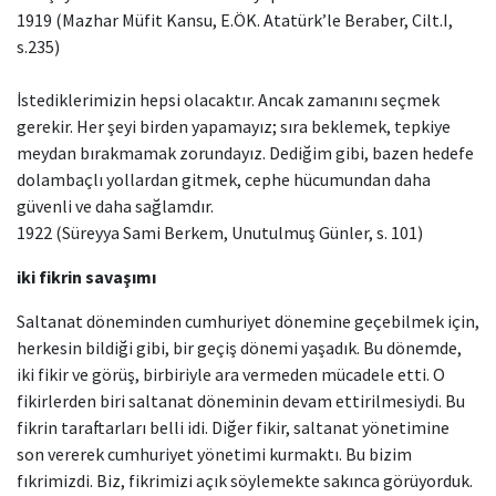
1919 (Mazhar Müfit Kansu, E.ÖK. Atatürk’le Beraber, Cilt.I,
s.235)
İstediklerimizin hepsi olacaktır. Ancak zamanını seçmek
gerekir. Her şeyi birden yapamayız; sıra beklemek, tepkiye
meydan bırakmamak zorundayız. Dediğim gibi, bazen hedefe
dolambaçlı yollardan gitmek, cephe hücumundan daha
güvenli ve daha sağlamdır.
1922 (Süreyya Sami Berkem, Unutulmuş Günler, s. 101)
iki fikrin savaşımı
Saltanat döneminden cumhuriyet dönemine geçebilmek için,
herkesin bildiği gibi, bir geçiş dönemi yaşadık. Bu dönemde,
iki fikir ve görüş, birbiriyle ara vermeden mücadele etti. O
fikirlerden biri saltanat döneminin devam ettirilmesiydi. Bu
fikrin taraftarları belli idi. Diğer fikir, saltanat yönetimine
son vererek cumhuriyet yönetimi kurmaktı. Bu bizim
fıkrimizdi. Biz, fikrimizi açık söylemekte sakınca görüyorduk.