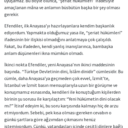
uyuşamaz. Bu böyle olunca, “şeriat hükümleri” ifadesiyle
amaçlanan mâna ve anlamın büsbütün başka bir şey olması
gerekir.
Efendiler, ilk Anayasa’yı hazırlayanlara kendim başkanlık
ediyordum. Yapmakta olduğumuz yasa ile, “şeriat hükümleri”
ifadesinin bir ilişkisi olmadığını anlatmaya çok çalışıldı.
Fakat, bu ifadeden, kendi yanlış inanışlarınca, bambaşka
anlam düşünenleri ikna mümkün olmadı.
İkinci nokta Efendiler, yeni Anayasa’nın ikinci maddesinin
başında.. “Türkiye Devletinin dini, İslâm dinidir” cümlesidir. Bu
cümle, daha Anayasa’ya geçmeden çok evvel, İzmit’te,
İstanbul ve İzmit basın mensuplarıyla uzun bir görüşme ve
konuşmamız esnasında, kendileri ile konuştuğum kişilerden
birinin şu sorusu ile karşılaştım: “Yeni hükümetin dini olacak
mı?” İtiraf edeyim ki, bu soru karşısında kalmayı hiç de arzu
etmiyordum. Sebebi, pek kısa olması gereken cevabın o
günkü şartlara göre ağzımdan çıkmasını henüz
istemiyordum. Çünkü, vatandaşları içinde çeşitli dinlere bağlı