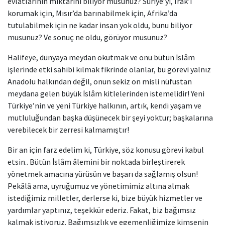
evlâtlarının miktarını biliyor musunuz? Suriye’yi, Irak’ı
korumak için, Mısır’da barınabilmek için, Afrika’da
tutulabilmek için ne kadar insan yok oldu, bunu biliyor
musunuz? Ve sonuç ne oldu, görüyor musunuz?
Halifeye, dünyaya meydan okutmak ve onu bütün İslâm
işlerinde etki sahibi kılmak fikrinde olanlar, bu görevi yalnız
Anadolu halkından değil, onun sekiz on misli nüfustan
meydana gelen büyük İslâm kitlelerinden istemelidir! Yeni
Türkiye’nin ve yeni Türkiye halkının, artık, kendi yaşam ve
mutluluğundan başka düşünecek bir şeyi yoktur; başkalarına
verebilecek bir zerresi kalmamıştır!
Bir an için farz edelim ki, Türkiye, söz konusu görevi kabul
etsin.. Bütün İslâm âlemini bir noktada birleştirerek
yönetmek amacına yürüsün ve başarı da sağlamış olsun!
Pekâlâ ama, uyruğumuz ve yönetimimiz altına almak
istediğimiz milletler, derlerse ki, bize büyük hizmetler ve
yardımlar yaptınız, teşekkür ederiz. Fakat, biz bağımsız
kalmak istiyoruz. Bağımsızlık ve egemenliğimize kimsenin