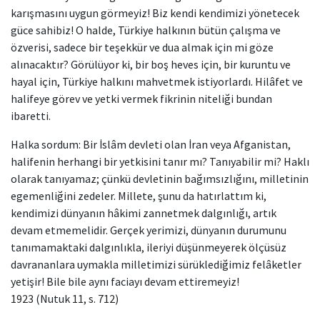
karışmasını uygun görmeyiz! Biz kendi kendimizi yönetecek
güce sahibiz! O halde, Türkiye halkının bütün çalışma ve
özverisi, sadece bir teşekkür ve dua almak için mi göze
alınacaktır? Görülüyor ki, bir boş heves için, bir kuruntu ve
hayal için, Türkiye halkını mahvetmek istiyorlardı. Hilâfet ve
halifeye görev ve yetki vermek fikrinin niteliği bundan
ibaretti.
Halka sordum: Bir İslâm devleti olan İran veya Afganistan,
halifenin herhangi bir yetkisini tanır mı? Tanıyabilir mi? Haklı
olarak tanıyamaz; çünkü devletinin bağımsızlığını, milletinin
egemenliğini zedeler. Millete, şunu da hatırlattım ki,
kendimizi dünyanın hâkimi zannetmek dalgınlığı, artık
devam etmemelidir. Gerçek yerimizi, dünyanın durumunu
tanımamaktaki dalgınlıkla, ileriyi düşünmeyerek ölçüsüz
davrananlara uymakla milletimizi sürüklediğimiz felâketler
yetişir! Bile bile aynı faciayı devam ettiremeyiz!
1923 (Nutuk 11, s. 712)