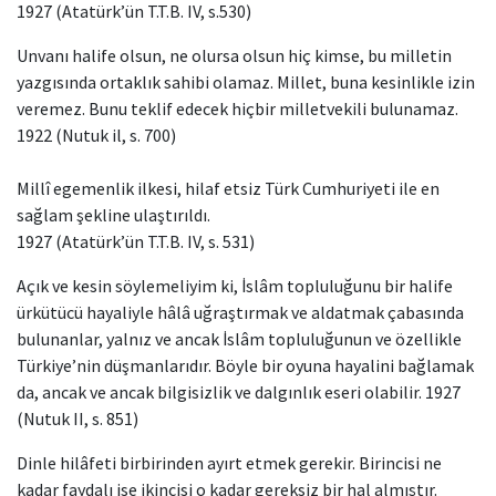
1927 (Atatürk’ün T.T.B. IV, s.530)
Unvanı halife olsun, ne olursa olsun hiç kimse, bu milletin
yazgısında ortaklık sahibi olamaz. Millet, buna kesinlikle izin
veremez. Bunu teklif edecek hiçbir milletvekili bulunamaz.
1922 (Nutuk il, s. 700)
Millî egemenlik ilkesi, hilaf etsiz Türk Cumhuriyeti ile en
sağlam şekline ulaştırıldı.
1927 (Atatürk’ün T.T.B. IV, s. 531)
Açık ve kesin söylemeliyim ki, İslâm topluluğunu bir halife
ürkütücü hayaliyle hâlâ uğraştırmak ve aldatmak çabasında
bulunanlar, yalnız ve ancak İslâm topluluğunun ve özellikle
Türkiye’nin düşmanlarıdır. Böyle bir oyuna hayalini bağlamak
da, ancak ve ancak bilgisizlik ve dalgınlık eseri olabilir. 1927
(Nutuk II, s. 851)
Dinle hilâfeti birbirinden ayırt etmek gerekir. Birincisi ne
kadar faydalı ise ikincisi o kadar gereksiz bir hal almıştır.