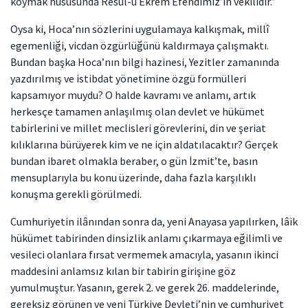
koymak hususunda Resul-ü Ekrem Efendimiz’in vekilidir.”
Oysa ki, Hoca’nın sözlerini uygulamaya kalkışmak, millî
egemenliği, vicdan özgürlüğünü kaldırmaya çalışmaktı.
Bundan başka Hoca’nın bilgi hazinesi, Yezitler zamanında
yazdırılmış ve istibdat yönetimine özgü formülleri
kapsamıyor muydu? O halde kavramı ve anlamı, artık
herkesçe tamamen anlaşılmış olan devlet ve hükümet
tabirlerini ve millet meclisleri görevlerini, din ve şeriat
kılıklarına bürüyerek kim ve ne için aldatılacaktır? Gerçek
bundan ibaret olmakla beraber, o gün İzmit’te, basın
mensuplarıyla bu konu üzerinde, daha fazla karşılıklı
konuşma gerekli görülmedi.
Cumhuriyetin ilânından sonra da, yeni Anayasa yapılırken, lâik
hükümet tabirinden dinsizlik anlamı çıkarmaya eğilimli ve
vesileci olanlara fırsat vermemek amacıyla, yasanın ikinci
maddesini anlamsız kılan bir tabirin girişine göz
yumulmuştur. Yasanın, gerek 2. ve gerek 26. maddelerinde,
gereksiz görünen ve yeni Türkiye Devleti’nin ve cumhuriyet