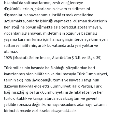
İstanbul’da saltanatlarının, zevk ve eğlenceye
düşkünlüklerinin, çıkarlarının devam ettirilmesini
düşmanların anavatanımızı istilâ etmek emellerine
uydurmakta, onlarla işbirliği yapmakta, düşman devletlerin
her isteğine boyun eğmekte asla tereddüt göstermeyen,
vicdanları sızlamayan, milletimizin özgür ve bağımsız
yaşama kararını kırma için haince girişimlerden çekinmeyen
sultan ve halifenin, artık bu vatanda asla yeri yoktur ve
olamaz.
1925 (Mustafa Selim İmece, Atatürk’ün Ş.D.K. ve İ.S., s. 39)
Türk milletinin başında belâ olduğu yüzyıllardan beri
kanıtlanmış olan hilâfetin kaldırılmasıyla Türk Cumhuriyeti,
tarihin akışında lâyık olduğu temiz ve kuvvetli saygınlık
düzeyini hakkıyla elde etti. Cumhuriyet Halk Partisi, Türk
bağımsızlığı gibi Türk Cumhuriyeti’ni de hilâfetten ve her
türlü ortaklık ve karışmalardan uzak sağlam ve güvenli
şekilde sonsuza değin korumaya vücudunu adamayı, vatanın
birinci derecede varlık sebebi saymaktadır.