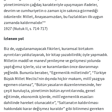
yönetimimizin çağdaş karakteriyle uyuşmayan ifadeler,
devrim ve cumhuriyetin o zaman için sakınca görmediği
ödünlerdir. Millet, Anayasamızdan, bu fazlalıkları ilk uygun
zamanda kaldırmalıdır.**
1927 (Nutuk II, s. 714-717)
İzlenen yol
Biz de, uygulanamayacak fikirleri, kuramsal birtakım
ayrıntıları yaldızlayarak, bir kitap yazabilirdik; öyle yapmadık.
Milletin maddî ve manevî yenileşme ve gelişmesi yolunda
yaptığımız işlerle, söz ve kuramlardan önce davranmayı
yeğledik. Bununla beraber, “Egemenlik milletindir”, “Türkiye
Büyük Millet Meclisi’nin dışında hiçbir makam, millî yazgıya
egemen olamaz”, “Bütün yasaların düzenlenmesinde, her
çeşit kuruluşta, yönetimin bütün ayrıntılarında, genel
eğitimde, ekonomik işlerde, millî egemenlik esasları
dahilinde hareket olunacaktır”, “Saltanatın kaldırılması
hakkındaki karar değişmez kuraldır” gibi bilinmesi gereken