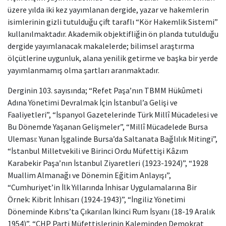
üzere yılda iki kez yayımlanan dergide, yazar ve hakemlerin
isimlerinin gizli tutulduğu çift taraflı “Kör Hakemlik Sistemi”
kullanılmaktadır. Akademik objektifliğin ön planda tutulduğu
dergide yayımlanacak makalelerde; bilimsel araştırma
ölçütlerine uygunluk, alana yenilik getirme ve başka bir yerde
yayımlanmamış olma şartları aranmaktadır.
Derginin 103. sayısında; “Refet Paşa’nın TBMM Hükûmeti
Adına Yönetimi Devralmak İçin İstanbul’a Gelişi ve
Faaliyetleri”, “İspanyol Gazetelerinde Türk Millî Mücadelesi ve
Bu Dönemde Yaşanan Gelişmeler”, “Millî Mücadelede Bursa
Uleması: Yunan İşgalinde Bursa’da Saltanata Bağlılık Mitingi”,
“İstanbul Milletvekili ve Birinci Ordu Müfettişi Kâzım
Karabekir Paşa’nın İstanbul Ziyaretleri (1923-1924)”, “1928
Muallim Almanağı ve Dönemin Eğitim Anlayışı”,
“Cumhuriyet’in İlk Yıllarında İnhisar Uygulamalarına Bir
Örnek: Kibrit İnhisarı (1924-1943)”, “İngiliz Yönetimi
Döneminde Kıbrıs’ta Çıkarılan İkinci Rum İsyanı (18-19 Aralık
1954)”, “CHP Parti Müfettişlerinin Kaleminden Demokrat