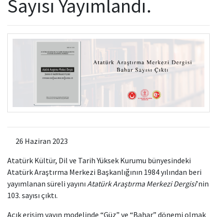
Sayısı Yayımlandı.
Kamu Hizmet Standartları
Bilanço
Sergiler
Hizmet Envanteri
Projeler
Uluslararası Yayıncılık
Ödüller
Başvurular
26 Haziran 2023
Atatürk Kültür, Dil ve Tarih Yüksek Kurumu bünyesindeki
Atatürk Araştırma Merkezi Başkanlığının 1984 yılından beri
yayımlanan süreli yayını
Atatürk Araştırma Merkezi Dergisi
’nin
103. sayısı çıktı.
Açık erişim yayın modelinde “Güz” ve “Bahar” dönemi olmak