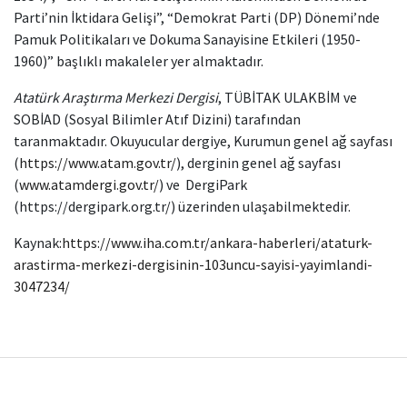
Parti’nin İktidara Gelişi”, “Demokrat Parti (DP) Dönemi’nde
Pamuk Politikaları ve Dokuma Sanayisine Etkileri (1950-
1960)” başlıklı makaleler yer almaktadır.
Atatürk Araştırma Merkezi Dergisi
, TÜBİTAK ULAKBİM ve
SOBİAD (Sosyal Bilimler Atıf Dizini) tarafından
taranmaktadır. Okuyucular dergiye, Kurumun genel ağ sayfası
(
https://www.atam.gov.tr/
), derginin genel ağ sayfası
(
www.atamdergi.gov.tr/
) ve DergiPark
(https://dergipark.org.tr/) üzerinden ulaşabilmektedir.
Kaynak:
https://www.iha.com.tr/ankara-haberleri/ataturk-
arastirma-merkezi-dergisinin-103uncu-sayisi-yayimlandi-
3047234/