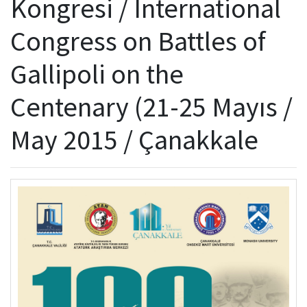
Kongresi / International
Kamu Hizmet Standartları
Bilanço
Sergiler
Congress on Battles of
Hizmet Envanteri
Projeler
Gallipoli on the
Uluslararası Yayıncılık
Centenary (21-25 Mayıs /
Ödüller
May 2015 / Çanakkale
Başvurular