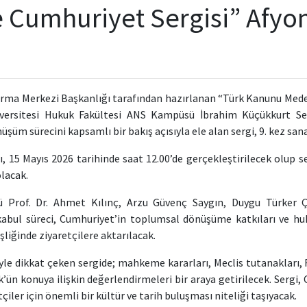
 Cumhuriyet Sergisi” Afyo
ırma Merkezi Başkanlığı
tarafından hazırlanan “Türk Kanunu Medeni
versitesi Hukuk Fakültesi ANS Kampüsü İbrahim Küçükkurt Serg
üşüm sürecini kapsamlı bir bakış açısıyla ele alan sergi, 9. kez sa
şı, 15 Mayıs 2026 tarihinde saat 12.00’de gerçekleştirilecek olup s
olacak.
ü Prof. Dr. Ahmet Kılınç, Arzu Güvenç Saygın, Duygu Türker Çe
kabul süreci, Cumhuriyet’in toplumsal dönüşüme katkıları ve hu
şliğinde ziyaretçilere aktarılacak.
iyle dikkat çeken sergide; mahkeme kararları, Meclis tutanakları
’ün konuya ilişkin değerlendirmeleri bir araya getirilecek. Sergi
çiler için önemli bir kültür ve tarih buluşması niteliği taşıyacak.