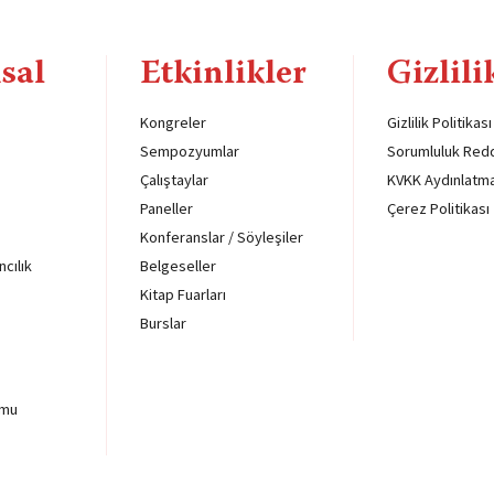
sal
Etkinlikler
Gizlili
Kongreler
Gizlilik Politikası
Sempozyumlar
Sorumluluk Red
Çalıştaylar
KVKK Aydınlatm
Paneller
Çerez Politikası
Konferanslar / Söyleşiler
ncılık
Belgeseller
Kitap Fuarları
Burslar
rmu