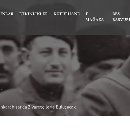
Ne aramıştınız?
YINLAR
ETKINLIKLER
KÜTÜPHANE
E-
BBS
MAĞAZA
BAŞVUR
nkarahisar’da Ziyaretçilerle Buluşacak