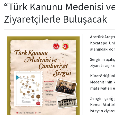
“Türk Kanunu Medenisi ve
Ziyaretçilerle Buluşacak
Atatürk Araşt
Kocatepe Üni
alanındaki dön
Serginin açılı
ziyarete açık 
Küratörlüğün
Medenisi’nin 
materyalleri e
Zengin içeriğ
Kemal Atatürk
isteyen ziyaret