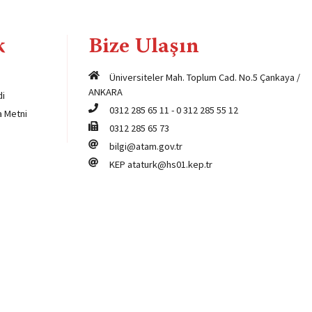
k
Bize Ulaşın
Üniversiteler Mah. Toplum Cad. No.5 Çankaya /
ANKARA
di
0312 285 65 11
-
0 312 285 55 12
a Metni
0312 285 65 73
bilgi@atam.gov.tr
KEP
ataturk@hs01.kep.tr