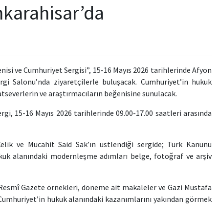
nkarahisar’da
si ve Cumhuriyet Sergisi”, 15-16 Mayıs 2026 tarihlerinde Afyon
i Salonu’nda ziyaretçilerle buluşacak. Cumhuriyet’in hukuk
natseverlerin ve araştırmacıların beğenisine sunulacak.
ergi, 15-16 Mayıs 2026 tarihlerinde 09.00-17.00 saatleri arasında
lik ve Mücahit Said Sak’ın üstlendiği sergide; Türk Kanunu
kuk alanındaki modernleşme adımları belge, fotoğraf ve arşiv
, Resmî Gazete örnekleri, döneme ait makaleler ve Gazi Mustafa
, Cumhuriyet’in hukuk alanındaki kazanımlarını yakından görmek