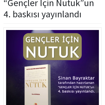
“Gençler İçin Nutuk”un
Kamu Hizmet Standartları
Bilanço
Sergiler
4. baskısı yayınlandı
Hizmet Envanteri
Projeler
Uluslararası Yayıncılık
Ödüller
Başvurular