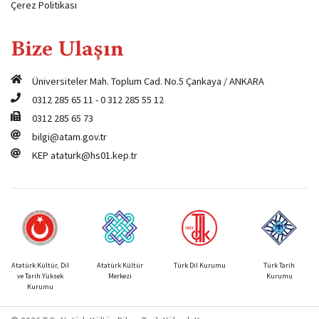
Çerez Politikası
Bize Ulaşın
Üniversiteler Mah. Toplum Cad. No.5 Çankaya / ANKARA
0312 285 65 11
-
0 312 285 55 12
0312 285 65 73
bilgi@atam.gov.tr
KEP
ataturk@hs01.kep.tr
Atatürk Kültür, Dil
Atatürk Kültür
Türk Dil Kurumu
Türk Tarih
ve Tarih Yüksek
Merkezi
Kurumu
Kurumu