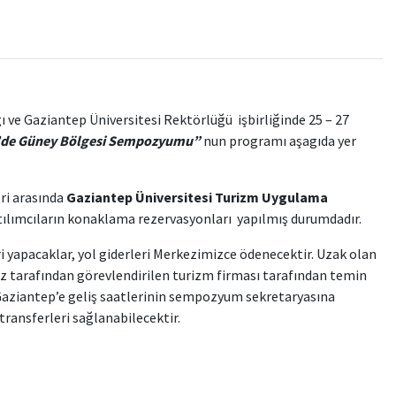
 ve Gaziantep Üniversitesi Rektörlüğü işbirliğinde 25 – 27
e’de Güney Bölgesi Sempozyumu”
nun programı aşagıda yer
ri arasında
Gaziantep Üniversitesi Turizm Uygulama
Katılımcıların konaklama rezervasyonları yapılmış durumdadır.
i yapacaklar, yol giderleri Merkezimizce ödenecektir. Uzak olan
miz tarafından görevlendirilen turizm firması tarafından temin
ın Gaziantep’e geliş saatlerinin sempozyum sekretaryasına
ransferleri sağlanabilecektir.