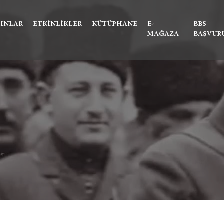
Ne aramıştınız?
YINLAR
ETKINLIKLER
KÜTÜPHANE
E-
BBS
MAĞAZA
BAŞVUR