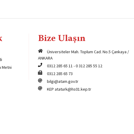
k
Bize Ulaşın
Üniversiteler Mah. Toplum Cad. No.5 Çankaya /
ANKARA
di
0312 285 65 11
-
0 312 285 55 12
a Metni
0312 285 65 73
bilgi@atam.gov.tr
KEP
ataturk@hs01.kep.tr