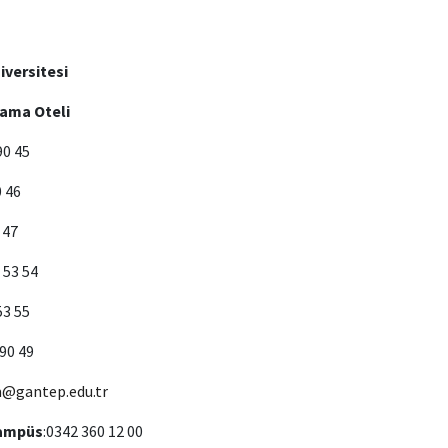
iversitesi
ama Oteli
90 45
 46
 47
 53 54
3 55
90 49
m@gantep.edu.tr
Kampüs
:0342 360 12 00