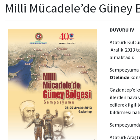
Milli Mücadele’de Güney
DUYURU IV
Atatürk Kültür
Aralık 2013 t
almaktadır.
Sempozyuma Ga
Otelinde
kona
Gaziantep’e ko
illerden hava 
edilerek ilgil
bildirmesi ha
Sempozyumda 
Atatürk Araşt