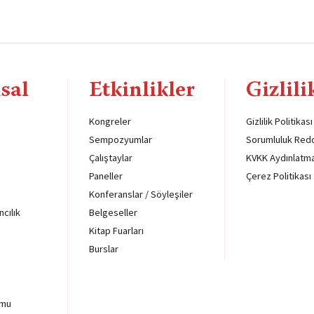
sal
Etkinlikler
Gizlili
Kongreler
Gizlilik Politikası
Sempozyumlar
Sorumluluk Red
Çalıştaylar
KVKK Aydınlatm
Paneller
Çerez Politikası
Konferanslar / Söyleşiler
ncılık
Belgeseller
Kitap Fuarları
Burslar
rmu