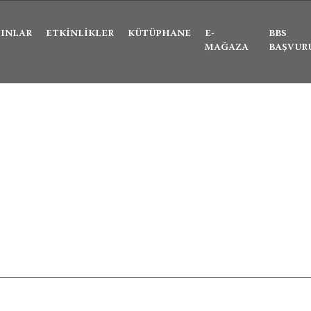
Ne aramıştınız?
YINLAR
ETKINLIKLER
KÜTÜPHANE
E-
BBS
MAĞAZA
BAŞVUR