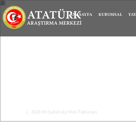
ANASAYFA
KURUMSAL
YA
Anasayfa
2026 Yılı Şubat Ayı Mali Tabloları