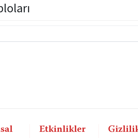
bloları
sal
Etkinlikler
Gizlili