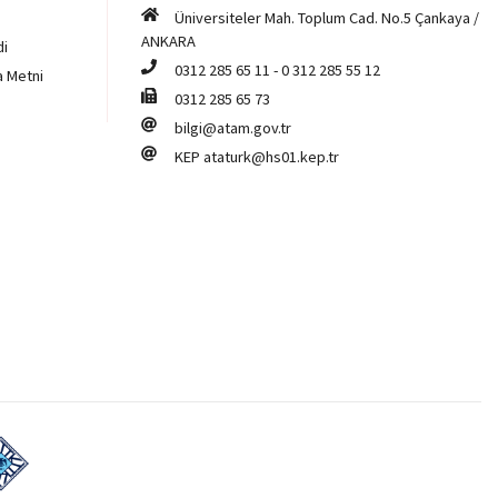
Üniversiteler Mah. Toplum Cad. No.5 Çankaya /
ANKARA
di
0312 285 65 11
-
0 312 285 55 12
a Metni
0312 285 65 73
bilgi@atam.gov.tr
KEP
ataturk@hs01.kep.tr