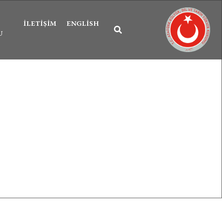
İLETIŞIM
ENGLISH
U