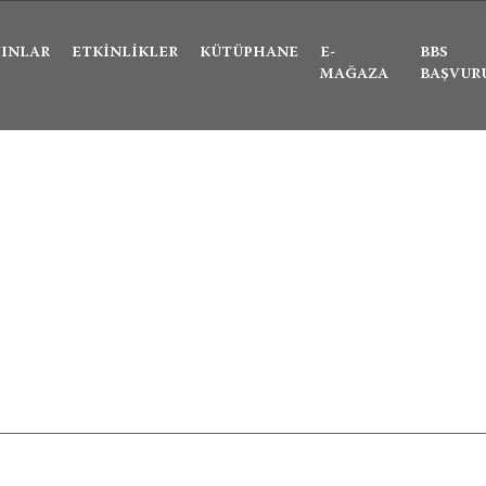
Ne aramıştınız?
YINLAR
ETKINLIKLER
KÜTÜPHANE
E-
BBS
MAĞAZA
BAŞVUR