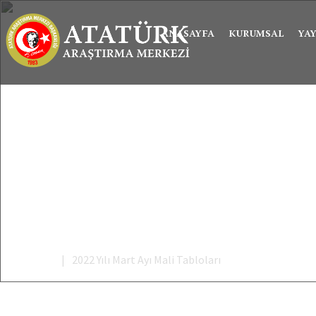
ANASAYFA
KURUMSAL
YA
Anasayfa
2022 Yılı Mart Ayı Mali Tabloları