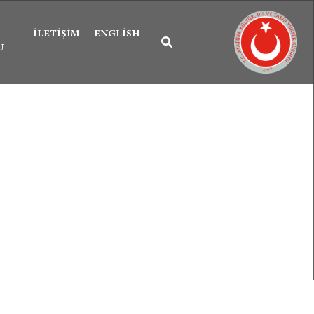
İLETIŞIM
ENGLISH
U