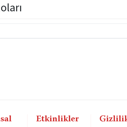
loları
sal
Etkinlikler
Gizlili