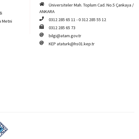
Üniversiteler Mah. Toplum Cad. No.5 Çankaya /
ANKARA
di
0312 285 65 11
-
0 312 285 55 12
a Metni
0312 285 65 73
bilgi@atam.gov.tr
KEP
ataturk@hs01.kep.tr