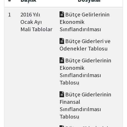
Kamu Hizmet Standartları
Bilanço
Sergiler
1
2016 Yılı
Bütçe Gelirlerinin
Ocak Ayı
Ekonomik
Hizmet Envanteri
Projeler
Mali Tablolar
Sınıflandırılması
Uluslararası Yayıncılık
Bütçe Giderleri ve
Ödenekler Tablosu
Ödüller
Bütçe Giderlerinin
Ekonomik
Başvurular
Sınıflandırılması
Tablosu
Bütçe Giderlerinin
Finansal
Sınıflandırılması
Tablosu