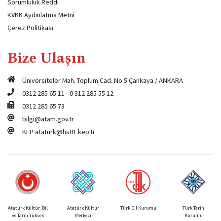
Sorumluluk Reddi
KVKK Aydınlatma Metni
Çerez Politikası
Bize Ulaşın
Üniversiteler Mah. Toplum Cad. No.5 Çankaya / ANKARA
0312 285 65 11
-
0 312 285 55 12
0312 285 65 73
bilgi@atam.gov.tr
KEP
ataturk@hs01.kep.tr
Atatürk Kültür, Dil
Atatürk Kültür
Türk Dil Kurumu
Türk Tarih
ve Tarih Yüksek
Merkezi
Kurumu