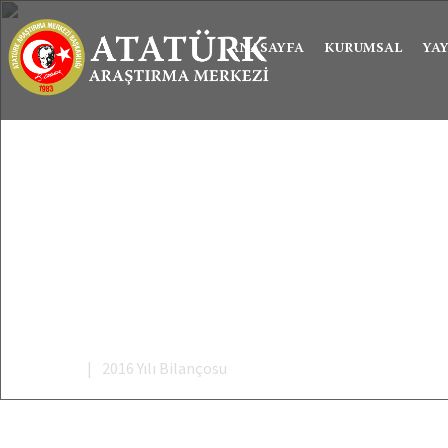
ANASAYFA
KURUMSAL
YA
Anasayfa
2016 Yılı Bilançosu