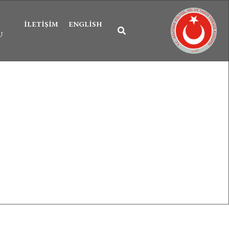
İLETIŞIM
ENGLISH
U