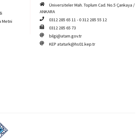
Üniversiteler Mah. Toplum Cad. No.5 Çankaya /
ANKARA
di
0312 285 65 11
-
0 312 285 55 12
a Metni
0312 285 65 73
bilgi@atam.gov.tr
KEP
ataturk@hs01.kep.tr