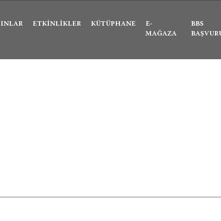
Ne aramıştınız?
YINLAR
ETKINLIKLER
KÜTÜPHANE
E-
BBS
MAĞAZA
BAŞVUR