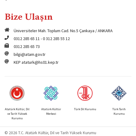
Bize Ulaşın
Üniversiteler Mah. Toplum Cad. No.5 Çankaya / ANKARA
0312 285 65 11
-
0 312 285 55 12
0312 285 65 73
bilgi@atam.gov.tr
KEP
ataturk@hs01.kep.tr
Atatürk Kültür, Dil
Atatürk Kültür
Türk Dil Kurumu
Türk Tarih
ve Tarih Yüksek
Merkezi
Kurumu
Kurumu
© 2026 T.C. Atatürk Kültür, Dil ve Tarih Yüksek Kurumu