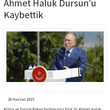
Ahmet Haluk Dursun’u
Kamu Hizmet Standartları
Bilanço
Sergiler
Kaybettik
Hizmet Envanteri
Projeler
Uluslararası Yayıncılık
Ödüller
Başvurular
28 Haziran 2023
Kültür ve Turizm Bakan Yardımcımız Prof. Dr. Ahmet Haluk