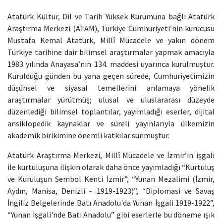
Atatürk Kültür, Dil ve Tarih Yüksek Kurumuna bağlı Atatürk
Araştırma Merkezi (ATAM), Türkiye Cumhuriyeti’nin kurucusu
Mustafa Kemal Atatürk, Millî Mücadele ve yakın dönem
Türkiye tarihine dair bilimsel araştırmalar yapmak amacıyla
1983 yılında Anayasa’nın 134. maddesi uyarınca kurulmuştur.
Kurulduğu günden bu yana geçen sürede, Cumhuriyetimizin
düşünsel ve siyasal temellerini anlamaya yönelik
araştırmalar yürütmüş; ulusal ve uluslararası düzeyde
düzenlediği bilimsel toplantılar, yayımladığı eserler, dijital
ansiklopedik kaynaklar ve süreli yayınlarıyla ülkemizin
akademik birikimine önemli katkılar sunmuştur.
Atatürk Araştırma Merkezi, Millî Mücadele ve İzmir’in işgali
ile kurtuluşuna ilişkin olarak daha önce yayımladığı “Kurtuluş
ve Kuruluşun Sembol Kenti İzmir”, “Yunan Mezalimi (İzmir,
Aydın, Manisa, Denizli - 1919-1923)”, “Diplomasi ve Savaş
İngiliz Belgelerinde Batı Anadolu'da Yunan İşgali 1919-1922”,
“Yunan İşgali'nde Batı Anadolu” gibi eserlerle bu döneme ışık