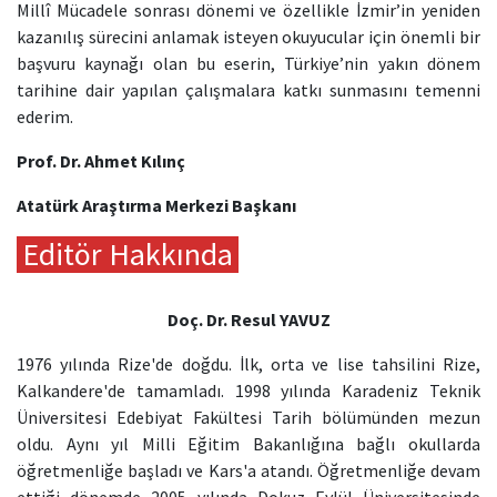
Millî Mücadele sonrası dönemi ve özellikle İzmir’in yeniden
kazanılış sürecini anlamak isteyen okuyucular için önemli bir
başvuru kaynağı olan bu eserin, Türkiye’nin yakın dönem
tarihine dair yapılan çalışmalara katkı sunmasını temenni
ederim.
Prof. Dr. Ahmet Kılınç
Atatürk Araştırma Merkezi Başkanı
Editör Hakkında
Doç. Dr. Resul YAVUZ
1976 yılında Rize'de doğdu. İlk, orta ve lise tahsilini Rize,
Kalkandere'de tamamladı. 1998 yılında Karadeniz Teknik
Üniversitesi Edebiyat Fakültesi Tarih bölümünden mezun
oldu. Aynı yıl Milli Eğitim Bakanlığına bağlı okullarda
öğretmenliğe başladı ve Kars'a atandı. Öğretmenliğe devam
ettiği dönemde 2005 yılında Dokuz Eylül Üniversitesinde