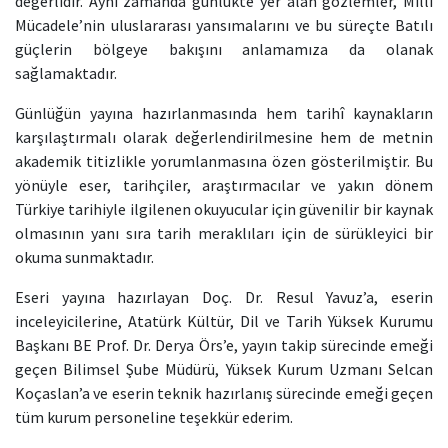
değerlidir. Aynı zamanda günlükte yer alan gözlemler, Millî
Mücadele’nin uluslararası yansımalarını ve bu süreçte Batılı
güçlerin bölgeye bakışını anlamamıza da olanak
sağlamaktadır.
Günlüğün yayına hazırlanmasında hem tarihî kaynakların
karşılaştırmalı olarak değerlendirilmesine hem de metnin
akademik titizlikle yorumlanmasına özen gösterilmiştir. Bu
yönüyle eser, tarihçiler, araştırmacılar ve yakın dönem
Türkiye tarihiyle ilgilenen okuyucular için güvenilir bir kaynak
olmasının yanı sıra tarih meraklıları için de sürükleyici bir
okuma sunmaktadır.
Eseri yayına hazırlayan Doç. Dr. Resul Yavuz’a, eserin
inceleyicilerine, Atatürk Kültür, Dil ve Tarih Yüksek Kurumu
Başkanı BE Prof. Dr. Derya Örs’e, yayın takip sürecinde emeği
geçen Bilimsel Şube Müdürü, Yüksek Kurum Uzmanı Selcan
Koçaslan’a ve eserin teknik hazırlanış sürecinde emeği geçen
tüm kurum personeline teşekkür ederim.