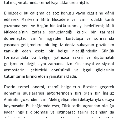
tutmuş ve alanında temel kaynaklar üretmiştir.
Elinizdeki bu çalışma da söz konusu yayın çizgisine dâhil
edilerek Merkezin Millî Mücadele ve İzmir odaklı tarih
yazımına yeni ve özgün bir katkı sunmayı hedeflemiş Millî
Mücadele’nin zaferle sonuçlandığı kritik bir tarihsel
dönemeçte, İzmir’in işgalden kurtuluşu ve sonrasında
yaşanan gelişmelere bir İngiliz deniz subayının gözünden
tanıklık eden eşsiz bir belge niteliğindedir. Günlük
formatındaki bu belge, yalnızca askerî ve diplomatik
gelişmeleri değil, aynı zamanda İzmir’in sosyal ve siyasal
atmosferini, şehirdeki dönüşümü ve işgal güçlerinin
tutumlarını birinci elden yansıtmaktadır.
Eserin temel önemi, resmî belgelerin ötesine geçerek
dönemin uluslararası aktörlerinden biri olan bir İngiliz
Amiralin gözünden İzmir’deki gelişmeleri detaylarıyla ortaya
koymasıdır. Bu bağlamda eser, Türk tarihi açısından olduğu
kadar İngiliz diplomasi ve istihbarat tarihi açısından da