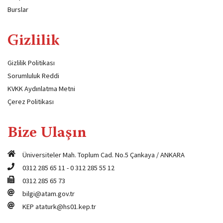
Burslar
Gizlilik
Gizlilik Politikası
Sorumluluk Reddi
KVKK Aydınlatma Metni
Çerez Politikası
Bize Ulaşın
Üniversiteler Mah. Toplum Cad. No.5 Çankaya / ANKARA
0312 285 65 11
-
0 312 285 55 12
0312 285 65 73
bilgi@atam.gov.tr
KEP
ataturk@hs01.kep.tr