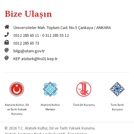
Bize Ulaşın
Üniversiteler Mah. Toplum Cad. No.5 Çankaya / ANKARA
0312 285 65 11
-
0 312 285 55 12
0312 285 65 73
bilgi@atam.gov.tr
KEP
ataturk@hs01.kep.tr
Atatürk Kültür, Dil
Atatürk Kültür
Türk Dil Kurumu
Türk Tarih
ve Tarih Yüksek
Merkezi
Kurumu
Kurumu
© 2026 T.C. Atatürk Kültür, Dil ve Tarih Yüksek Kurumu