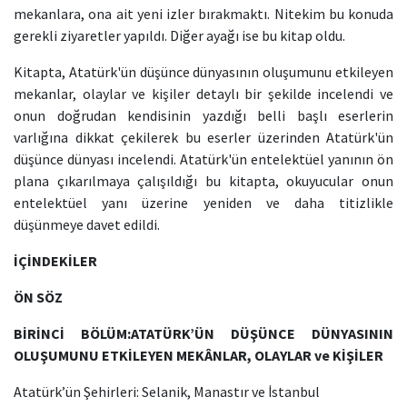
mekanlara, ona ait yeni izler bırakmaktı. Nitekim bu konuda
gerekli ziyaretler yapıldı. Diğer ayağı ise bu kitap oldu.
Kitapta, Atatürk'ün düşünce dünyasının oluşumunu etkileyen
mekanlar, olaylar ve kişiler detaylı bir şekilde incelendi ve
onun doğrudan kendisinin yazdığı belli başlı eserlerin
varlığına dikkat çekilerek bu eserler üzerinden Atatürk'ün
düşünce dünyası incelendi. Atatürk'ün entelektüel yanının ön
plana çıkarılmaya çalışıldığı bu kitapta, okuyucular onun
entelektüel yanı üzerine yeniden ve daha titizlikle
düşünmeye davet edildi.
İÇİNDEKİLER
ÖN SÖZ
BİRİNCİ BÖLÜM:ATATÜRK’ÜN DÜŞÜNCE DÜNYASININ
OLUŞUMUNU ETKİLEYEN MEKÂNLAR, OLAYLAR ve KİŞİLER
Atatürk’ün Şehirleri: Selanik, Manastır ve İstanbul