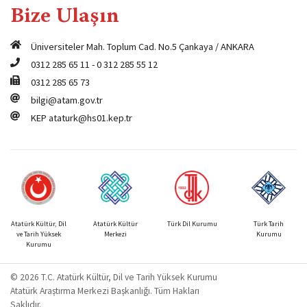
Bize Ulaşın
Üniversiteler Mah. Toplum Cad. No.5 Çankaya / ANKARA
0312 285 65 11
-
0 312 285 55 12
0312 285 65 73
bilgi@atam.gov.tr
KEP
ataturk@hs01.kep.tr
Atatürk Kültür, Dil
Atatürk Kültür
Türk Dil Kurumu
Türk Tarih
ve Tarih Yüksek
Merkezi
Kurumu
Kurumu
© 2026 T.C. Atatürk Kültür, Dil ve Tarih Yüksek Kurumu
Atatürk Araştırma Merkezi Başkanlığı. Tüm Hakları
Saklıdır.