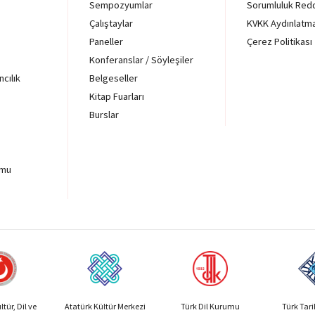
Sempozyumlar
Sorumluluk Red
Çalıştaylar
KVKK Aydınlatm
Paneller
Çerez Politikası
Konferanslar / Söyleşiler
ncılık
Belgeseller
Kitap Fuarları
Burslar
rmu
tür, Dil ve
Atatürk Kültür Merkezi
Türk Dil Kurumu
Türk Tar