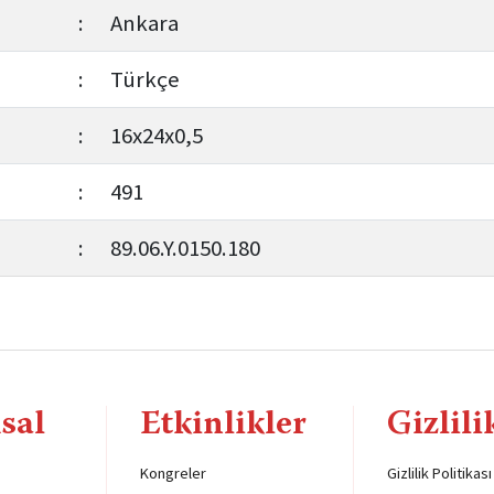
:
Ankara
:
Türkçe
:
16x24x0,5
:
491
:
89.06.Y.0150.180
sal
Etkinlikler
Gizlili
Kongreler
Gizlilik Politikası