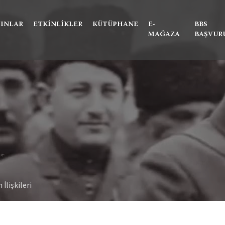
Ne aramıştınız?
YINLAR
ETKINLIKLER
KÜTÜPHANE
E-
BBS
MAĞAZA
BAŞVUR
İlişkileri