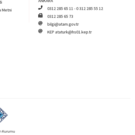
ANKARA
di
0312 285 65 11
-
0 312 285 55 12
a Metni
0312 285 65 73
bilgi@atam.gov.tr
KEP
ataturk@hs01.kep.tr
ih Kurumu