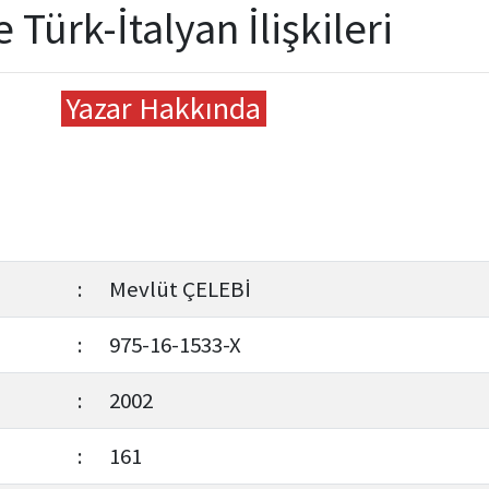
ürk-İtalyan İlişkileri
Yazar Hakkında
:
Mevlüt ÇELEBİ
:
975-16-1533-X
:
2002
:
161