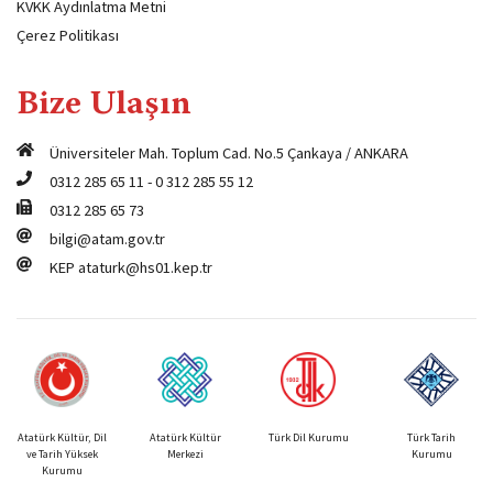
KVKK Aydınlatma Metni
Çerez Politikası
Bize Ulaşın
Üniversiteler Mah. Toplum Cad. No.5 Çankaya / ANKARA
0312 285 65 11
-
0 312 285 55 12
0312 285 65 73
bilgi@atam.gov.tr
KEP
ataturk@hs01.kep.tr
Atatürk Kültür, Dil
Atatürk Kültür
Türk Dil Kurumu
Türk Tarih
ve Tarih Yüksek
Merkezi
Kurumu
Kurumu