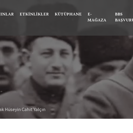
Ne aramıştınız?
YINLAR
ETKINLIKLER
KÜTÜPHANE
E-
BBS
MAĞAZA
BAŞVUR
ak Hüseyin Cahit Yalçın