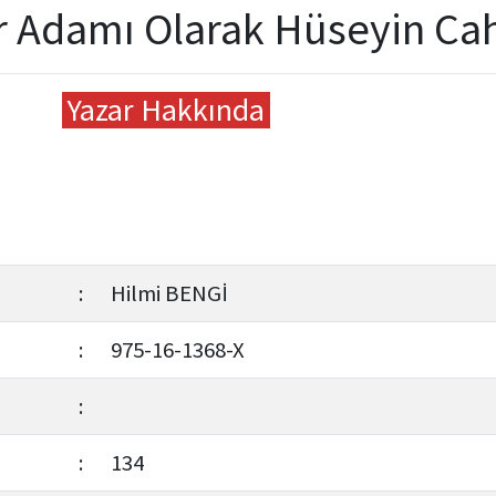
ir Adamı Olarak Hüseyin Cah
Yazar Hakkında
:
Hilmi BENGİ
:
975-16-1368-X
:
:
134