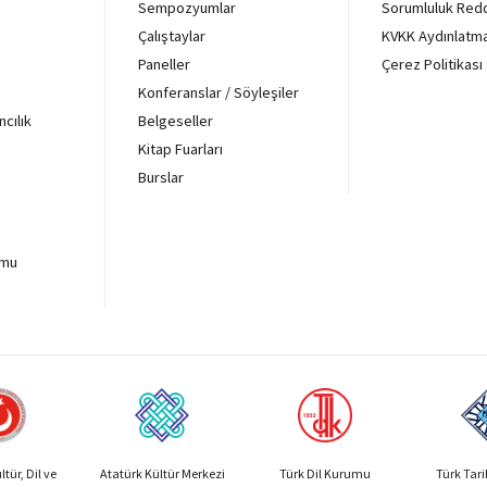
Sempozyumlar
Sorumluluk Red
Çalıştaylar
KVKK Aydınlatm
Paneller
Çerez Politikası
Konferanslar / Söyleşiler
ncılık
Belgeseller
Kitap Fuarları
Burslar
rmu
tür, Dil ve
Atatürk Kültür Merkezi
Türk Dil Kurumu
Türk Tar