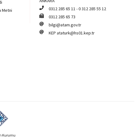
ANKARA
di
0312 285 65 11
-
0 312 285 55 12
a Metni
0312 285 65 73
bilgi@atam.gov.tr
KEP
ataturk@hs01.kep.tr
ih Kurumu