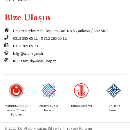
Bize Ulaşın
Üniversiteler Mah. Toplum Cad. No.5 Çankaya / ANKARA
0312 285 65 11
-
0 312 285 55 12
0312 285 65 73
bilgi@atam.gov.tr
KEP
ataturk@hs01.kep.tr
Atatürk Kültür, Dil
Atatürk Kültür
Türk Dil Kurumu
Türk Tarih
ve Tarih Yüksek
Merkezi
Kurumu
Kurumu
© 2026 T.C. Atatürk Kültür, Dil ve Tarih Yüksek Kurumu