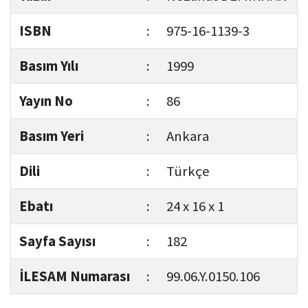
ISBN
:
975-16-1139-3
Basım Yılı
:
1999
Yayın No
:
86
Basım Yeri
:
Ankara
Dili
:
Türkçe
Ebatı
:
24 x 16 x 1
Sayfa Sayısı
:
182
İLESAM Numarası
:
99.06.Y.0150.106