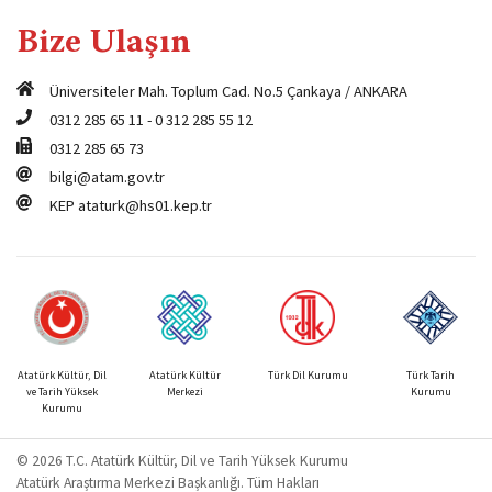
Bize Ulaşın
Üniversiteler Mah. Toplum Cad. No.5 Çankaya / ANKARA
0312 285 65 11
-
0 312 285 55 12
0312 285 65 73
bilgi@atam.gov.tr
KEP
ataturk@hs01.kep.tr
Atatürk Kültür, Dil
Atatürk Kültür
Türk Dil Kurumu
Türk Tarih
ve Tarih Yüksek
Merkezi
Kurumu
Kurumu
© 2026 T.C. Atatürk Kültür, Dil ve Tarih Yüksek Kurumu
Atatürk Araştırma Merkezi Başkanlığı. Tüm Hakları