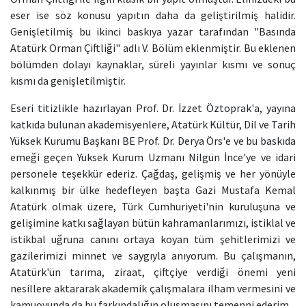
eser ise söz konusu yapıtın daha da geliştirilmiş halidir.
Genişletilmiş bu ikinci baskıya yazar tarafından "Basında
Atatürk Orman Çiftliği" adlı V. Bölüm eklenmiştir. Bu eklenen
bölümden dolayı kaynaklar, süreli yayınlar kısmı ve sonuç
kısmı da genişletilmiştir.
Eseri titizlikle hazırlayan Prof. Dr. İzzet Öztoprak'a, yayına
katkıda bulunan akademisyenlere, Atatürk Kültür, Dil ve Tarih
Yüksek Kurumu Başkanı BE Prof. Dr. Derya Örs'e ve bu baskıda
emeği geçen Yüksek Kurum Uzmanı Nilgün İnce'ye ve idari
personele teşekkür ederiz. Çağdaş, gelişmiş ve her yönüyle
kalkınmış bir ülke hedefleyen başta Gazi Mustafa Kemal
Atatürk olmak üzere, Türk Cumhuriyeti'nin kuruluşuna ve
gelişimine katkı sağlayan bütün kahramanlarımızı, istiklal ve
istikbal uğruna canını ortaya koyan tüm şehitlerimizi ve
gazilerimizi minnet ve saygıyla anıyorum. Bu çalışmanın,
Atatürk'ün tarıma, ziraat, çiftçiye verdiği önemi yeni
nesillere aktararak akademik çalışmalara ilham vermesini ve
kamuoyunda da bu farkındalığın oluşmasını temenni ederim.