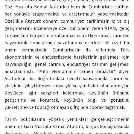
Gazi Mustafa Kemal Atatürk'ü hem de Cumhuriyet tarihini
her yönüyle araştırmakta ve araştırmalar yaptırmaktadır.
Özellikle Atatürk dönemi cumhuriyet tarihimizin iç ve dış
gelişmelerini incelemeye özel bir önem veren ATAM, genç
Türkiye Cumhuriyeti'nin kalkınmasında etken ziraat, tarım ve
hayvancılık konularında hazırlanmış eserlere de özel bir
önem vermektedir. Cumhuriyetin ilk yıllarında Türk
ekonomisinin ve endüstrileşme hareketinin gelişmesi için
hayvancılığın, genel tarımın, endüstriyel tarımın gelişmesi
amaçlanmıştı. "Milli ekonominin temeli ziraattır." diyen
Atatürk'ün bu doğrultudaki hedefi kapsamında tarım ve
çiftçinin iyileştirilmesi amacıyla şu yenilikler planlanmıştır:
Köylüden ağır vergileri kaldırmak, köylünün ürününü
geliştirme ve korumak, köylünün bilgi ve görüşünü
yükseltmek ve toprağı olmayan çiftçilere toprak dağıtmak.
Tarım politikasına yönelik yenilikleri gerçekleştirmenin
önemine Gazi Mustafa Kemal Atatürk, birçok konuşmasında
değinmiştir. "Memleketimiz çok geniştir, arazimiz çoktur,