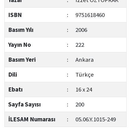
ISBN
:
9751618460
Basım Yılı
:
2006
Yayın No
:
222
Basım Yeri
:
Ankara
Dili
:
Türkçe
Ebatı
:
16 x 24
Sayfa Sayısı
:
200
İLESAM Numarası
:
05.06.Y.1015-249