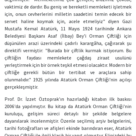
vaktimiz de dardır. Bu geniş ve bereketli memleketi işletmek
için, onun cevherlerini milletin saadetini temin edecek bir
servet haline koymak için, acele etmeliyiz" diyen Gazi
Mustafa Kemal Atatürk, 11 Mayıs 1924 tarihinde Ankara
Belediyesi Başkanı Asaf (İlbay) Bey'i Orman Çiftliği için
düşünülen arazi üzerindeki çadırlı karargâha, çağırarak şu
direktifi vermiştir: "Burada bir çiftlik kurmak istiyorum. Bu
çiftliğin faydası memlekete çağdaş ziraat usulünü
yerleştirmek için bir örnek teşkil etmesi olacaktır. Modern bir
çiftliğe gerekli bütün bir tertibat ve araçlara sahip
olunmalıdır." 1925 yılında Atatürk Orman Çiftliği'nin açılışı
gerçekleşmiştir.
Prof. Dr. İzzet Öztoprak'ın hazırladığı kitabın ilk baskısı
2006'da yapılmıştır. Bu kitap da Atatürk Orman Çiftliği'nin
kuruluşu, gelişim süreci detaylı bir şekilde belgelere
dayanılarak incelenmiştir. Özenle seçilmiş arşiv belgelerini,
tarihi fotoğrafları ve afişleri ekinde barındıran eser, Atatürk
Orman Çiftliği ile ilgili klasik bir yapıt olmuştur. Elinizdeki bu