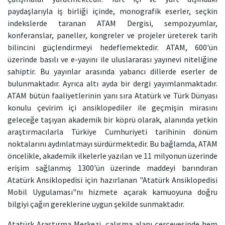
paydaşlarıyla iş birliği içinde, monografik eserler, seçkin
indekslerde taranan ATAM Dergisi, sempozyumlar,
konferanslar, paneller, kongreler ve projeler üreterek tarih
bilincini güçlendirmeyi hedeflemektedir. ATAM, 600'ün
üzerinde basılı ve e-yayını ile uluslararası yayınevi niteliğine
sahiptir. Bu yayınlar arasında yabancı dillerde eserler de
bulunmaktadır. Ayrıca altı ayda bir dergi yayımlanmaktadır.
ATAM bütün faaliyetlerinin yanı sıra Atatürk ve Türk Dünyası
konulu çevirim içi ansiklopediler ile geçmişin mirasını
geleceğe taşıyan akademik bir köprü olarak, alanında yetkin
araştırmacılarla Türkiye Cumhuriyeti tarihinin dönüm
noktalarını aydınlatmayı sürdürmektedir. Bu bağlamda, ATAM
öncelikle, akademik ilkelerle yazılan ve 11 milyonun üzerinde
erişim sağlanmış 1300'ün üzerinde maddeyi barındıran
Atatürk Ansiklopedisi için hazırlanan "Atatürk Ansiklopedisi
Mobil Uygulaması"nı hizmete açarak kamuoyuna doğru
bilgiyi çağın gereklerine uygun şekilde sunmaktadır.
Atatürk Araştırma Merkezi, çalışma alanı çerçevesinde hem