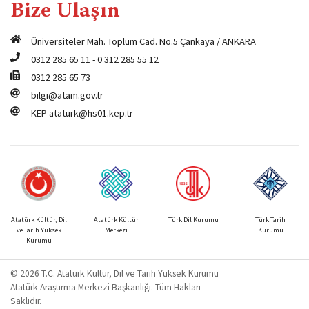
Bize Ulaşın
Üniversiteler Mah. Toplum Cad. No.5 Çankaya / ANKARA
0312 285 65 11
-
0 312 285 55 12
0312 285 65 73
bilgi@atam.gov.tr
KEP
ataturk@hs01.kep.tr
Atatürk Kültür, Dil
Atatürk Kültür
Türk Dil Kurumu
Türk Tarih
ve Tarih Yüksek
Merkezi
Kurumu
Kurumu
© 2026 T.C. Atatürk Kültür, Dil ve Tarih Yüksek Kurumu
Atatürk Araştırma Merkezi Başkanlığı. Tüm Hakları
Saklıdır.