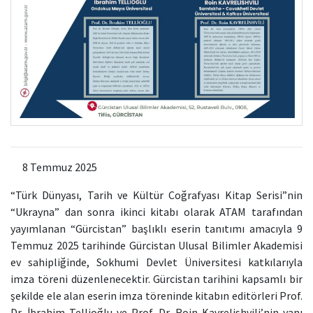
8 Temmuz 2025
“Türk Dünyası, Tarih ve Kültür Coğrafyası Kitap Serisi”nin
“Ukrayna” dan sonra ikinci kitabı olarak ATAM tarafından
yayımlanan “Gürcistan” başlıklı eserin tanıtımı amacıyla 9
Temmuz 2025 tarihinde Gürcistan Ulusal Bilimler Akademisi
ev sahipliğinde, Sokhumi Devlet Üniversitesi katkılarıyla
imza töreni düzenlenecektir. Gürcistan tarihini kapsamlı bir
şekilde ele alan eserin imza töreninde kitabın editörleri Prof.
Dr. İbrahim Tellioğlu ve Prof. Dr. Roin Kavrelishvili’nin yanı