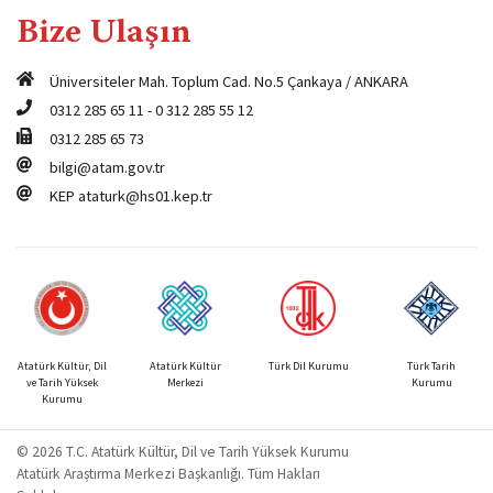
Bize Ulaşın
Üniversiteler Mah. Toplum Cad. No.5 Çankaya / ANKARA
0312 285 65 11
-
0 312 285 55 12
0312 285 65 73
bilgi@atam.gov.tr
KEP
ataturk@hs01.kep.tr
Atatürk Kültür, Dil
Atatürk Kültür
Türk Dil Kurumu
Türk Tarih
ve Tarih Yüksek
Merkezi
Kurumu
Kurumu
© 2026 T.C. Atatürk Kültür, Dil ve Tarih Yüksek Kurumu
Atatürk Araştırma Merkezi Başkanlığı. Tüm Hakları