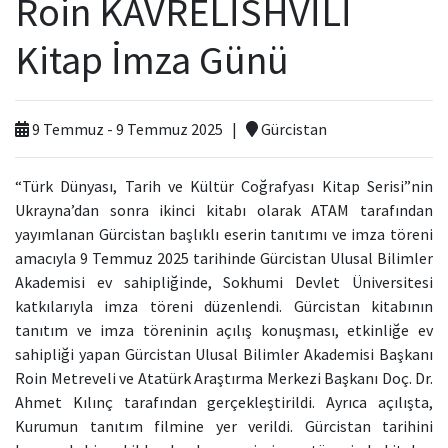
Roin KAVRELİSHVİLİ
Kamu Hizmet Standartları
Bilanço
Sergiler
Kitap İmza Günü
Hizmet Envanteri
Projeler
9 Temmuz - 9 Temmuz 2025 |
Gürcistan
Uluslararası Yayıncılık
“Türk Dünyası, Tarih ve Kültür Coğrafyası Kitap Serisi”nin
Ödüller
Ukrayna’dan sonra ikinci kitabı olarak ATAM tarafından
yayımlanan Gürcistan başlıklı eserin tanıtımı ve imza töreni
Başvurular
amacıyla 9 Temmuz 2025 tarihinde Gürcistan Ulusal Bilimler
Akademisi ev sahipliğinde, Sokhumi Devlet Üniversitesi
katkılarıyla imza töreni düzenlendi. Gürcistan kitabının
tanıtım ve imza töreninin açılış konuşması, etkinliğe ev
sahipliği yapan Gürcistan Ulusal Bilimler Akademisi Başkanı
Roin Metreveli ve Atatürk Araştırma Merkezi Başkanı Doç. Dr.
Ahmet Kılınç tarafından gerçekleştirildi. Ayrıca açılışta,
Kurumun tanıtım filmine yer verildi. Gürcistan tarihini