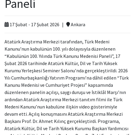
Paneli
Kamu Hizmet Standartları
Bilanço
Sergiler
17 Şubat - 17 Şubat 2026 |
Ankara
Hizmet Envanteri
Projeler
Uluslararası Yayıncılık
Atatürk Araştırma Merkezi tarafından,
Türk Medeni
Kanunu’nun kabulünün 100. yılı dolayısıyla düzenlenen
“Kabulünün 100. Yılında Türk Kanunu Medenisi Paneli”, 17
Ödüller
Şubat 2026 tarihinde Atatürk Kültür, Dil ve Tarih Yüksek
Kurumu Yerleşkesi Seminer Salonu’nda gerçekleştirildi. 2026
Başvurular
Yılı Cumhurbaşkanlığı Yatırım Programı’na dâhil edilen “Türk
Kanunu Medenisi ve Cumhuriyet Projesi” kapsamında
düzenlenen panelin açılışı, saygı duruşu ve İstiklâl Marşı’nın
ardından Atatürk Araştırma Merkezi tanıtım filmi ile Türk
Medeni Kanunu’nun kabulüne ilişkin video gösterimiyle
devam etti. Açılış konuşmasını Atatürk Araştırma Merkezi
Başkanı Prof. Dr. Ahmet Kılınç gerçekleştirdi. Programa,
Atatürk Kültür, Dil ve Tarih Yüksek Kurumu Başkan Yardımcısı