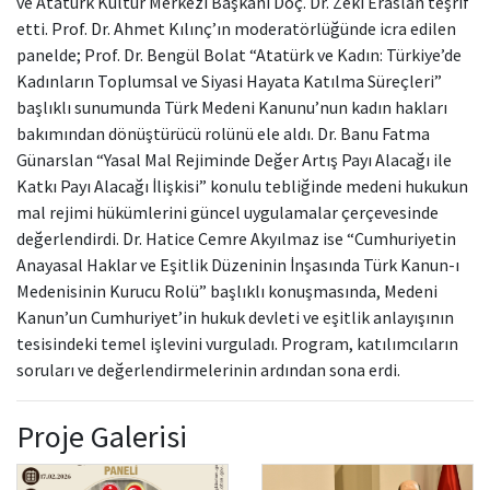
ve Atatürk Kültür Merkezi Başkanı Doç. Dr. Zeki Eraslan teşrif
etti. Prof. Dr. Ahmet Kılınç’ın moderatörlüğünde icra edilen
panelde; Prof. Dr. Bengül Bolat “Atatürk ve Kadın: Türkiye’de
Kadınların Toplumsal ve Siyasi Hayata Katılma Süreçleri”
başlıklı sunumunda Türk Medeni Kanunu’nun kadın hakları
bakımından dönüştürücü rolünü ele aldı. Dr. Banu Fatma
Günarslan “Yasal Mal Rejiminde Değer Artış Payı Alacağı ile
Katkı Payı Alacağı İlişkisi” konulu tebliğinde medeni hukukun
mal rejimi hükümlerini güncel uygulamalar çerçevesinde
değerlendirdi. Dr. Hatice Cemre Akyılmaz ise “Cumhuriyetin
Anayasal Haklar ve Eşitlik Düzeninin İnşasında Türk Kanun-ı
Medenisinin Kurucu Rolü” başlıklı konuşmasında, Medeni
Kanun’un Cumhuriyet’in hukuk devleti ve eşitlik anlayışının
tesisindeki temel işlevini vurguladı. Program, katılımcıların
soruları ve değerlendirmelerinin ardından sona erdi.
Proje Galerisi