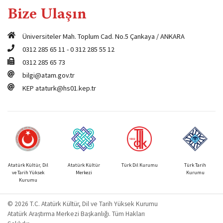
Bize Ulaşın
Üniversiteler Mah. Toplum Cad. No.5 Çankaya / ANKARA
0312 285 65 11
-
0 312 285 55 12
0312 285 65 73
bilgi@atam.gov.tr
KEP
ataturk@hs01.kep.tr
Atatürk Kültür, Dil
Atatürk Kültür
Türk Dil Kurumu
Türk Tarih
ve Tarih Yüksek
Merkezi
Kurumu
Kurumu
© 2026 T.C. Atatürk Kültür, Dil ve Tarih Yüksek Kurumu
Atatürk Araştırma Merkezi Başkanlığı. Tüm Hakları