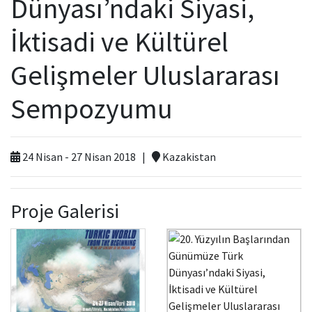
Dünyası’ndaki Siyasi,
Kamu Hizmet Standartları
Bilanço
Sergiler
İktisadi ve Kültürel
Hizmet Envanteri
Projeler
Gelişmeler Uluslararası
Uluslararası Yayıncılık
Sempozyumu
Ödüller
24 Nisan - 27 Nisan 2018 |
Kazakistan
Başvurular
Proje Galerisi