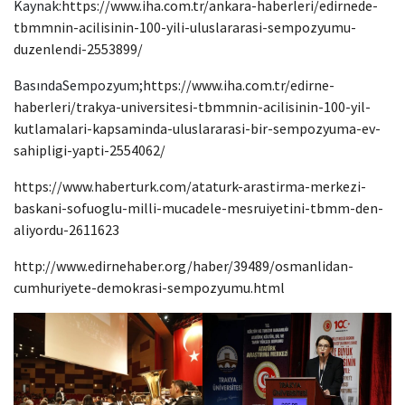
Kaynak:
https://www.iha.com.tr/ankara-haberleri/edirnede-
tbmmnin-acilisinin-100-yili-uluslararasi-sempozyumu-
duzenlendi-2553899/
BasındaSempozyum;
https://www.iha.com.tr/edirne-
haberleri/trakya-universitesi-tbmmnin-acilisinin-100-yil-
kutlamalari-kapsaminda-uluslararasi-bir-sempozyuma-ev-
sahipligi-yapti-2554062/
https://www.haberturk.com/ataturk-arastirma-merkezi-
baskani-sofuoglu-milli-mucadele-mesruiyetini-tbmm-den-
aliyordu-2611623
http://www.edirnehaber.org/haber/39489/osmanlidan-
cumhuriyete-demokrasi-sempozyumu.html