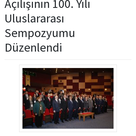
Açılışının 100. Yılı
Kamu Hizmet Standartları
Bilanço
Sergiler
Uluslararası
Hizmet Envanteri
Projeler
Sempozyumu
Uluslararası Yayıncılık
Düzenlendi
Ödüller
Başvurular