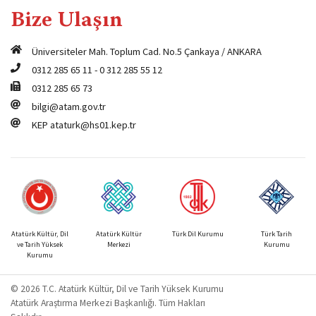
Bize Ulaşın
Üniversiteler Mah. Toplum Cad. No.5 Çankaya / ANKARA
0312 285 65 11
-
0 312 285 55 12
0312 285 65 73
bilgi@atam.gov.tr
KEP
ataturk@hs01.kep.tr
Atatürk Kültür, Dil
Atatürk Kültür
Türk Dil Kurumu
Türk Tarih
ve Tarih Yüksek
Merkezi
Kurumu
Kurumu
© 2026 T.C. Atatürk Kültür, Dil ve Tarih Yüksek Kurumu
Atatürk Araştırma Merkezi Başkanlığı. Tüm Hakları