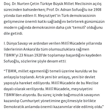
Doç. Dr. Nurten Çetin Türkiye Büyük Millet Meclisinin açılış
sürecinden bahsederken; Prof. Dr. Adnan Sofuoğlu ise 1908
yılında ilan edilen II. Meşrutiyet’in Türk demokrasisinin
gelişmesine önemli katkı sağladığını belirterek günümüzün
modern çağında demokrasinin daha çok ‘temsilî’ olduğunu
dile getirdi.
I. Dünya Savaşı ve ardından verilen Millî Mücadele yıllarında
liderlerinin Ankara’da tüm olumsuzluklara rağmen
TBMM’yi 23 Nisan 1920’de toplamayı başardığını kaydeden
Sofuoğlu, sözlerine şöyle devam etti:
“TBMM, millet egemenliği temeli üzerine kuruldu ve bu
anlayışla toplandı. Artık yeni bir anlayış, yeni bir devlet
yapısıyla hareket ediliyordu. Millî Mücadele de bu Meclise
dayalı olarak veriliyordu. Millî Mücadele, meşruiyetini
TBMM’den alıyordu. Bu süreç içinde bağımsızlık savaşının
kazanılıp Cumhuriyet yönetimine geçilmesiyle birlikte
Demokratik anlamda önemli kazanımlar elde edilmiş oldu.”