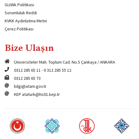
Gizlilik Politikası
Sorumluluk Reddi
KVKK Aydınlatma Metni
Çerez Politikası
Bize Ulaşın
Üniversiteler Mah. Toplum Cad. No.5 Çankaya / ANKARA
0312 285 65 11
-
0 312 285 55 12
0312 285 65 73
bilgi@atam.gov.tr
KEP
ataturk@hs01.kep.tr