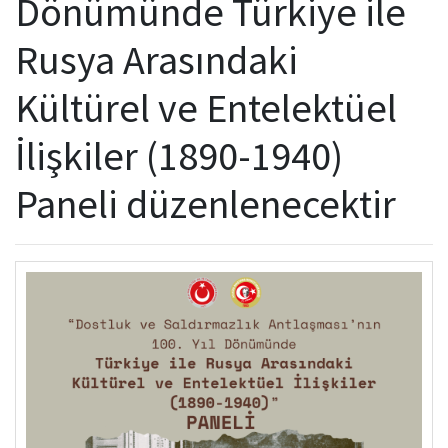
Dönümünde Türkiye ile
Kamu Hizmet Standartları
Bilanço
Sergiler
Rusya Arasındaki
Hizmet Envanteri
Projeler
Kültürel ve Entelektüel
Uluslararası Yayıncılık
İlişkiler (1890-1940)
Ödüller
Paneli düzenlenecektir
Başvurular