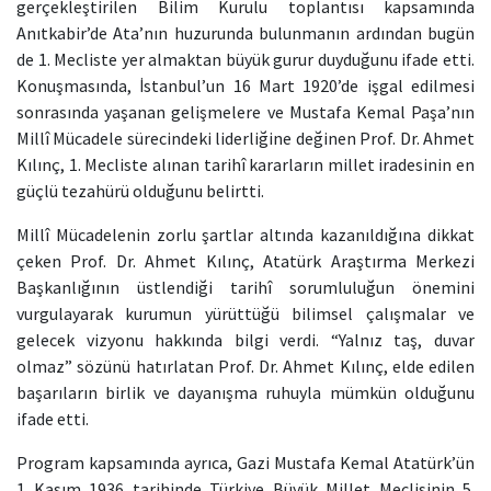
gerçekleştirilen Bilim Kurulu toplantısı kapsamında
Anıtkabir’de Ata’nın huzurunda bulunmanın ardından bugün
de 1. Mecliste yer almaktan büyük gurur duyduğunu ifade etti.
Konuşmasında, İstanbul’un 16 Mart 1920’de işgal edilmesi
sonrasında yaşanan gelişmelere ve Mustafa Kemal Paşa’nın
Millî Mücadele sürecindeki liderliğine değinen Prof. Dr. Ahmet
Kılınç, 1. Mecliste alınan tarihî kararların millet iradesinin en
güçlü tezahürü olduğunu belirtti.
Millî Mücadelenin zorlu şartlar altında kazanıldığına dikkat
çeken Prof. Dr. Ahmet Kılınç, Atatürk Araştırma Merkezi
Başkanlığının üstlendiği tarihî sorumluluğun önemini
vurgulayarak kurumun yürüttüğü bilimsel çalışmalar ve
gelecek vizyonu hakkında bilgi verdi. “Yalnız taş, duvar
olmaz” sözünü hatırlatan Prof. Dr. Ahmet Kılınç, elde edilen
başarıların birlik ve dayanışma ruhuyla mümkün olduğunu
ifade etti.
Program kapsamında ayrıca, Gazi Mustafa Kemal Atatürk’ün
1 Kasım 1936 tarihinde Türkiye Büyük Millet Meclisinin 5.