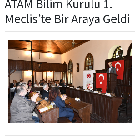
ATAM Bilim Kurulu 1.
Kamu Hizmet Standartları
Bilanço
Sergiler
Meclis’te Bir Araya Geldi
Hizmet Envanteri
Projeler
Uluslararası Yayıncılık
Ödüller
Başvurular