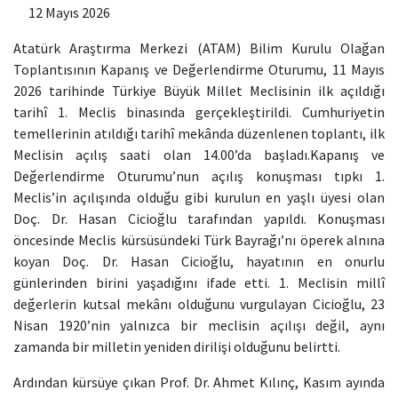
12 Mayıs 2026
Atatürk Araştırma Merkezi (ATAM)
Bilim Kurulu Olağan
Toplantısının Kapanış ve Değerlendirme Oturumu, 11 Mayıs
2026 tarihinde Türkiye Büyük Millet Meclisinin ilk açıldığı
tarihî 1. Meclis binasında gerçekleştirildi. Cumhuriyetin
temellerinin atıldığı tarihî mekânda düzenlenen toplantı, ilk
Meclisin açılış saati olan 14.00’da başladı.Kapanış ve
Değerlendirme Oturumu’nun açılış konuşması tıpkı 1.
Meclis’in açılışında olduğu gibi kurulun en yaşlı üyesi olan
Doç. Dr. Hasan Cicioğlu tarafından yapıldı. Konuşması
öncesinde Meclis kürsüsündeki Türk Bayrağı’nı öperek alnına
koyan Doç. Dr. Hasan Cicioğlu, hayatının en onurlu
günlerinden birini yaşadığını ifade etti. 1. Meclisin millî
değerlerin kutsal mekânı olduğunu vurgulayan Cicioğlu, 23
Nisan 1920’nin yalnızca bir meclisin açılışı değil, aynı
zamanda bir milletin yeniden dirilişi olduğunu belirtti.
Ardından kürsüye çıkan Prof. Dr. Ahmet Kılınç, Kasım ayında