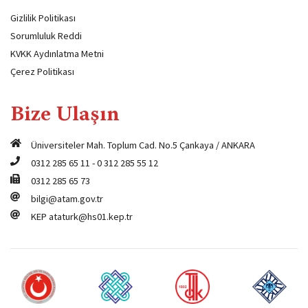
Gizlilik Politikası
Sorumluluk Reddi
KVKK Aydınlatma Metni
Çerez Politikası
Bize Ulaşın
Üniversiteler Mah. Toplum Cad. No.5 Çankaya / ANKARA
0312 285 65 11
-
0 312 285 55 12
0312 285 65 73
bilgi@atam.gov.tr
KEP
ataturk@hs01.kep.tr