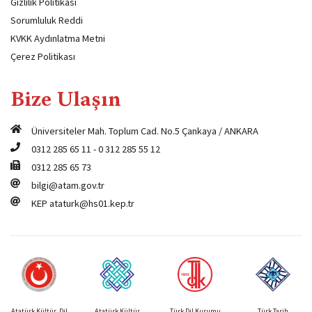
Gizlilik Politikası
Sorumluluk Reddi
KVKK Aydınlatma Metni
Çerez Politikası
Bize Ulaşın
Üniversiteler Mah. Toplum Cad. No.5 Çankaya / ANKARA
0312 285 65 11
-
0 312 285 55 12
0312 285 65 73
bilgi@atam.gov.tr
KEP
ataturk@hs01.kep.tr
Atatürk Kültür, Dil
Atatürk Kültür
Türk Dil Kurumu
Türk Tarih