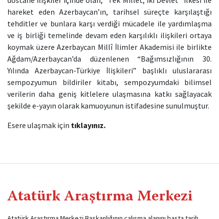
dostane
ilişkiler içinde olan, “Tek Millet, İki Devlet” ilkesi ile
hareket eden Azerbaycan’ın, tarihsel süreçte karşılaştığı
tehditler ve bunlara karşı verdiği mücadele ile yardımlaşma
ve iş birliği temelinde devam eden karşılıklı ilişkileri ortaya
koymak üzere Azerbaycan Millî İlimler Akademisi ile birlikte
Ağdam/Azerbaycan’da düzenlenen “Bağımsızlığının 30.
Yılında Azerbaycan-Türkiye İlişkileri” başlıklı uluslararası
sempozyumun bildiriler kitabı, sempozyumdaki bilimsel
verilerin daha geniş kitlelere ulaşmasına katkı sağlayacak
şekilde e-yayın olarak kamuoyunun istifadesine sunulmuştur.
Esere ulaşmak için
tıklayınız.
Atatürk Araştırma Merkezi
Atatürk Araştırma Merkezi Başkanlığının çalışma alanını başta tarih