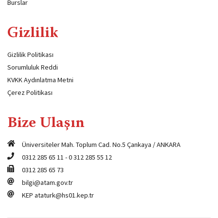
Burslar
Gizlilik
Gizlilik Politikası
Sorumluluk Reddi
KVKK Aydınlatma Metni
Çerez Politikası
Bize Ulaşın
Üniversiteler Mah. Toplum Cad. No.5 Çankaya / ANKARA
0312 285 65 11
-
0 312 285 55 12
0312 285 65 73
bilgi@atam.gov.tr
KEP
ataturk@hs01.kep.tr