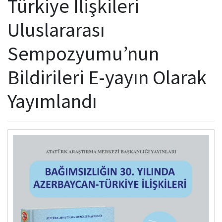
Türkiye İlişkileri
Kamu Hizmet Standartları
Bilanço
Sergiler
Uluslararası
Hizmet Envanteri
Projeler
Sempozyumu’nun
Uluslararası Yayıncılık
Bildirileri E-yayın Olarak
Ödüller
Yayımlandı
Başvurular