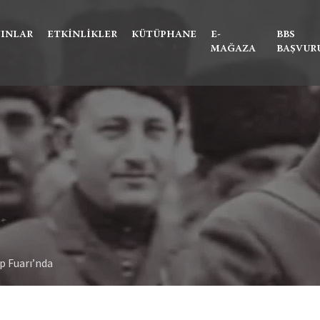
Ne aramıştınız?
YINLAR
ETKINLIKLER
KÜTÜPHANE
E-
BBS
MAĞAZA
BAŞVUR
p Fuarı’nda