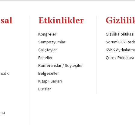
sal
Etkinlikler
Gizlili
Kongreler
Gizlilik Politikası
Sempozyumlar
Sorumluluk Red
Çalıştaylar
KVKK Aydınlatm
Paneller
Çerez Politikası
Konferanslar / Söyleşiler
ncılık
Belgeseller
Kitap Fuarları
Burslar
rmu