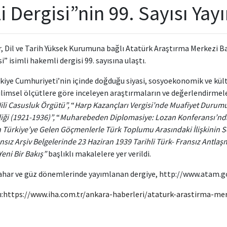
 Dergisi”nin 99. Sayısı Yay
, Dil ve Tarih Yüksek Kurumuna bağlı Atatürk Araştırma Merkezi B
” isimli hakemli dergisi 99. sayısına ulaştı.
kiye Cumhuriyeti’nin içinde doğduğu siyasi, sosyoekonomik ve kültü
limsel ölçütlere göre inceleyen araştırmaların ve değerlendirmele
ili Casusluk Örgütü”,
“
Harp Kazançları Vergisi’nde Muafiyet Durum
liği (1921-1936)”,
“
Muharebeden Diplomasiye: Lozan Konferansı’nda T
Türkiye’ye Gelen Göçmenlerle Türk Toplumu Arasındaki İlişkinin So
nsız Arşiv Belgelerinde 23 Haziran 1939 Tarihli Türk- Fransız Antla
eni Bir Bakış”
başlıklı makalelere yer verildi.
 bahar ve güz dönemlerinde yayımlanan dergiye, http://www.atam.gov.
:
https://www.iha.com.tr/ankara-haberleri/ataturk-arastirma-mer