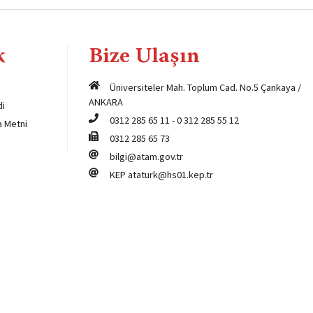
k
Bize Ulaşın
Üniversiteler Mah. Toplum Cad. No.5 Çankaya /
ANKARA
di
0312 285 65 11
-
0 312 285 55 12
a Metni
0312 285 65 73
bilgi@atam.gov.tr
KEP
ataturk@hs01.kep.tr