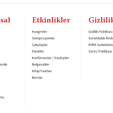
sal
Etkinlikler
Gizlili
Kongreler
Gizlilik Politikası
Sempozyumlar
Sorumluluk Red
Çalıştaylar
KVKK Aydınlatm
Paneller
Çerez Politikası
Konferanslar / Söyleşiler
ncılık
Belgeseller
Kitap Fuarları
Burslar
rmu