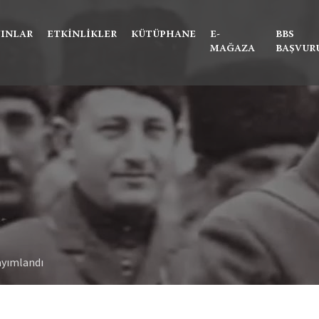
Ne aramıştınız?
YINLAR
ETKINLIKLER
KÜTÜPHANE
E-
BBS
MAĞAZA
BAŞVUR
ayımlandı