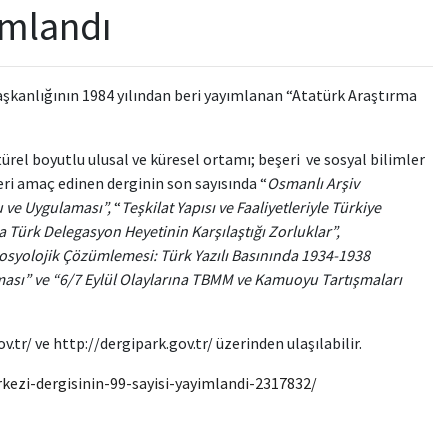
ımlandı
aşkanlığının 1984 yılından beri yayımlanan “Atatürk Araştırma
rel boyutlu ulusal ve küresel ortamı; beşeri ve sosyal bilimler
ri amaç edinen derginin son sayısında “
Osmanlı Arşiv
u ve Uygulaması”,
“
Teşkilat Yapısı ve Faaliyetleriyle Türkiye
ürk Delegasyon Heyetinin Karşılaştığı Zorluklar”,
syolojik Çözümlemesi: Türk Yazılı Basınında 1934-1938
şması” ve “6/7 Eylül Olaylarına TBMM ve Kamuoyu Tartışmaları
tr/ ve http://dergipark.gov.tr/ üzerinden ulaşılabilir.
kezi-dergisinin-99-sayisi-yayimlandi-2317832/