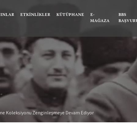
Ne aramıştınız?
YINLAR
ETKINLIKLER
KÜTÜPHANE
E-
BBS
MAĞAZA
BAŞVUR
ane Koleksiyonu Zenginleşmeye Devam Ediyor