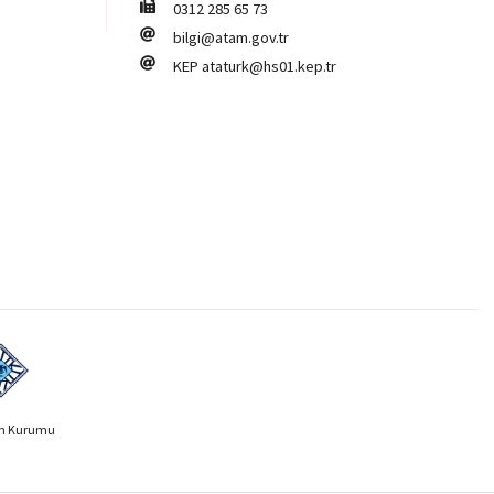
0312 285 65 73
bilgi@atam.gov.tr
KEP
ataturk@hs01.kep.tr
ih Kurumu