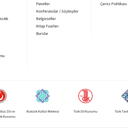
Paneller
Çerez Politikası
Konferanslar / Söyleşiler
ncılık
Belgeseller
Kitap Fuarları
Burslar
rmu
tür, Dil ve
Atatürk Kültür Merkezi
Türk Dil Kurumu
Türk Tar
sek Kurumu