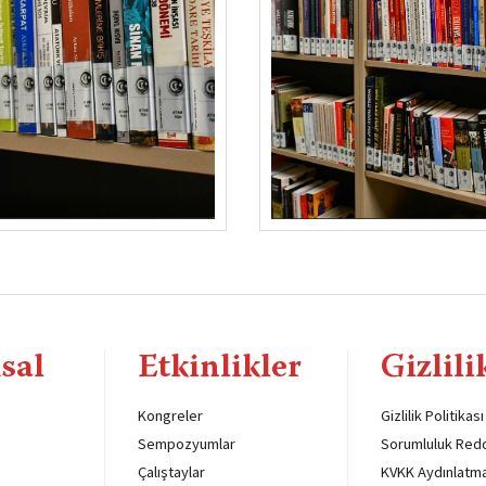
sal
Etkinlikler
Gizlili
Kongreler
Gizlilik Politikası
Sempozyumlar
Sorumluluk Red
Çalıştaylar
KVKK Aydınlatm