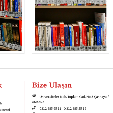
k
Bize Ulaşın
Üniversiteler Mah. Toplum Cad. No.5 Çankaya /
ANKARA
di
0312 285 65 11
-
0 312 285 55 12
a Metni