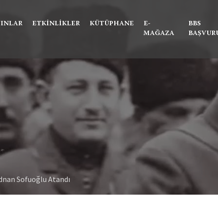
Ne aramıştınız?
YINLAR
ETKINLIKLER
KÜTÜPHANE
E-
BBS
MAĞAZA
BAŞVUR
Adnan Sofuoğlu Atandı