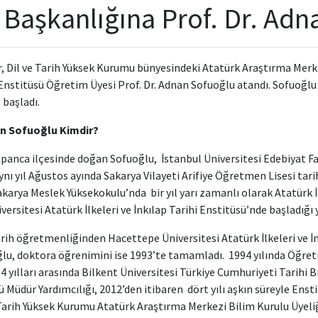
 Başkanlığına Prof. Dr. Adn
, Dil ve Tarih Yüksek Kurumu bünyesindeki Atatürk Araştırma Merke
 Enstitüsü Öğretim Üyesi Prof. Dr. Adnan Sofuoğlu atandı. Sofuoğl
 başladı.
an Sofuoğlu Kimdir?
panca ilçesinde doğan Sofuoğlu, İstanbul Üniversitesi Edebiyat F
nı yıl Ağustos ayında Sakarya Vilayeti Arifiye Öğretmen Lisesi tar
akarya Meslek Yüksekokulu’nda bir yıl yarı zamanlı olarak Atatürk İl
ersitesi Atatürk İlkeleri ve İnkılap Tarihi Enstitüsü’nde başladığı 
arih öğretmenliğinden Hacettepe Üniversitesi Atatürk İlkeleri ve İ
u, doktora öğrenimini ise 1993’te tamamladı. 1994 yılında Öğretim
 yılları arasında Bilkent Üniversitesi Türkiye Cumhuriyeti Tarihi Bir
ü Müdür Yardımcılığı, 2012’den itibaren dört yılı aşkın süreyle En
 Tarih Yüksek Kurumu Atatürk Araştırma Merkezi Bilim Kurulu Üyel