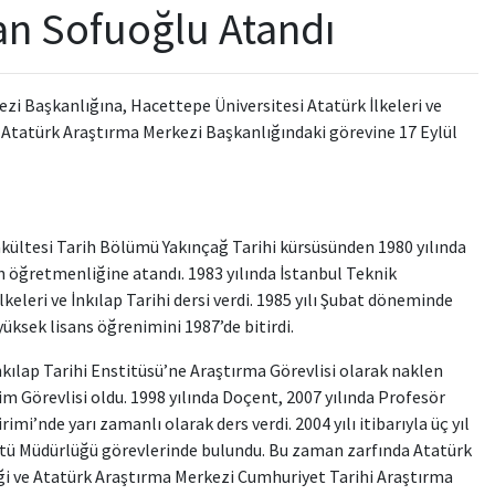
an Sofuoğlu Atandı
zi Başkanlığına, Hacettepe Üniversitesi Atatürk İlkeleri ve
u Atatürk Araştırma Merkezi Başkanlığındaki görevine 17 Eylül
akültesi Tarih Bölümü Yakınçağ Tarihi kürsüsünden 1980 yılında
ih öğretmenliğine atandı. 1983 yılında İstanbul Teknik
keleri ve İnkılap Tarihi dersi verdi. 1985 yılı Şubat döneminde
yüksek lisans öğrenimini 1987’de bitirdi.
nkılap Tarihi Enstitüsü’ne Araştırma Görevlisi olarak naklen
 Görevlisi oldu. 1998 yılında Doçent, 2007 yılında Profesör
imi’nde yarı zamanlı olarak ders verdi. 2004 yılı itibarıyla üç yıl
stitü Müdürlüğü görevlerinde bulundu. Bu zaman zarfında Atatürk
iği ve Atatürk Araştırma Merkezi Cumhuriyet Tarihi Araştırma