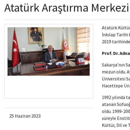
Atatürk Araştırma Merkezi
Atatürk Kültür
İnkılap Tarihi
2019 tarihinde
Prof. Dr. Adn
Sakarya’nın Sa
mezun oldu. Ay
Üniversitesi S
Hacettepe Üniv
1992 yılında t
atanan Sofuoğl
oldu. 1999-2004
25 Haziran 2023
süreyle Enstit
Kültür, Dil ve