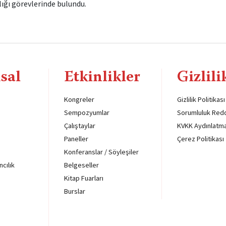
ığı görevlerinde bulundu.
sal
Etkinlikler
Gizlili
Kongreler
Gizlilik Politikası
Sempozyumlar
Sorumluluk Red
Çalıştaylar
KVKK Aydınlatm
Paneller
Çerez Politikası
Konferanslar / Söyleşiler
ncılık
Belgeseller
Kitap Fuarları
Burslar