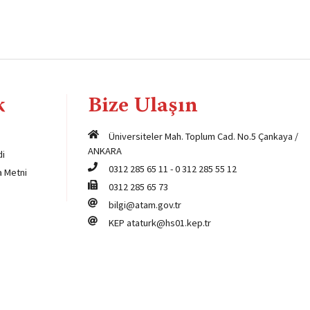
k
Bize Ulaşın
Üniversiteler Mah. Toplum Cad. No.5 Çankaya /
ANKARA
di
0312 285 65 11
-
0 312 285 55 12
a Metni
0312 285 65 73
bilgi@atam.gov.tr
KEP
ataturk@hs01.kep.tr