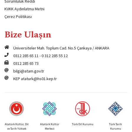
Sorumluluk Reddi
KVKK Aydınlatma Metni
Çerez Politikası
Bize Ulaşın
Üniversiteler Mah. Toplum Cad. No.5 Çankaya / ANKARA
0312 285 65 11
-
0 312 285 55 12
0312 285 65 73
bilgi@atam.gov.tr
KEP
ataturk@hs01.kep.tr
Atatürk Kültür, Dil
Atatürk Kültür
Türk Dil Kurumu
Türk Tarih
ve Tarih Yüksek
Merkezi
Kurumu