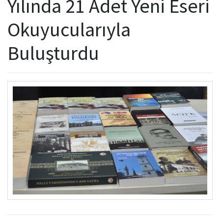
Yılında 21 Adet Yeni Eseri
Kamu Hizmet Standartları
Bilanço
Sergiler
Okuyucularıyla
Hizmet Envanteri
Projeler
Buluşturdu
Uluslararası Yayıncılık
Ödüller
Başvurular